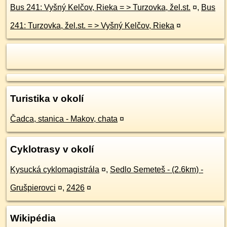
Bus 241: Vyšný Kelčov, Rieka = > Turzovka, žel.st.
¤
,
Bus
241: Turzovka, žel.st. = > Vyšný Kelčov, Rieka
¤
Turistika v okolí
Čadca, stanica - Makov, chata
¤
Cyklotrasy v okolí
Kysucká cyklomagistrála
¤
,
Sedlo Semeteš - (2.6km) -
Grušpierovci
¤
,
2426
¤
Wikipédia