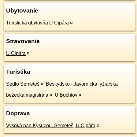
Ubytovanie
Turistická ubytovňa U Cipára
¤
Stravovanie
U Cipára
¤
Turistika
Sedlo Semeteš
¤
,
Beskydsko - Javornícka lyžiarska
bežecká magistrála
¤
,
U Buchtov
¤
Doprava
Vysoká nad Kysucou, Semeteš, U Cipára
¤