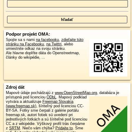
Podpor projekt OMA:
Spojte sa s nami
na facebooku
,
zdieľajte túto
stránku na Facebooku
,
na Twittri
, alebo
umiestnite odkaz na svoju stránku.
Ale hlavne doplňte dáta do Openstreetmap,
články do wikipédie, ...
Zdroj dát
Mapové údaje pochádzajú z
www.OpenStreetMap.org
, databáza je
prístupná pod licenciou
ODbL
.
Mapový podklad
vytvára a aktualizuje
Freemap Slovakia
(www.freemap.sk)
, šíriteľný pod licenciou CC-
BY-SA. Fotky sme čerpali z galérie portálu
freemap.sk, autori fotiek sú uvedení pri
jednotlivých fotkách a sú šíriteľné pod licenciou
CC a z wikipédie. Výškový profil trás čerpáme
z
SRTM
. Niečo vám chýba?
Pridajte to
. Sme