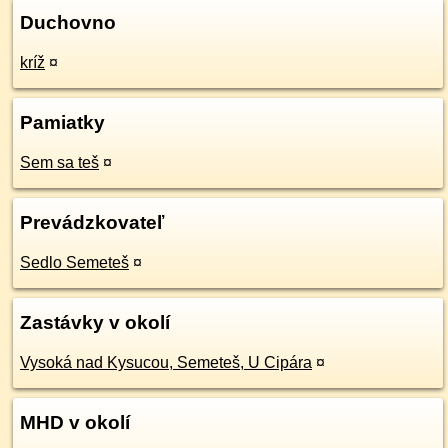
Duchovno
kríž
¤
Pamiatky
Sem sa teš
¤
Prevádzkovateľ
Sedlo Semeteš
¤
Zastávky v okolí
Vysoká nad Kysucou, Semeteš, U Cipára
¤
MHD v okolí