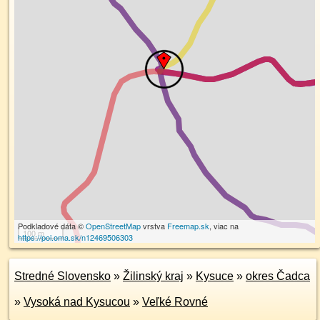
Podkladové dáta ©
OpenStreetMap
vrstva
Freemap.sk
, viac na
100 m
https://poi.oma.sk/n12469506303
Stredné Slovensko
»
Žilinský kraj
»
Kysuce
»
okres Čadca
»
Vysoká nad Kysucou
»
Veľké Rovné