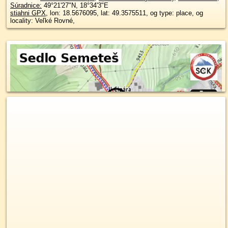
Súradnice:
49°21'27"N
,
18°34'3"E
stiahni GPX
, lon: 18.5676095, lat: 49.3575511, og type: place, og
locality: Veľké Rovné,