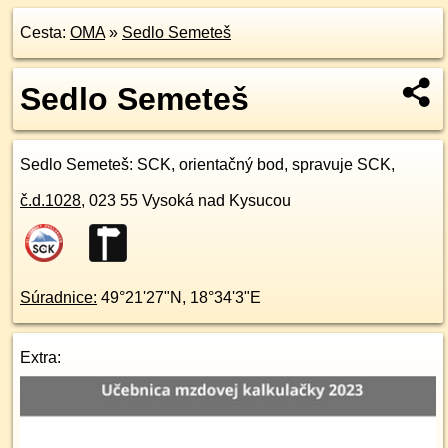
Cesta:
OMA
»
Sedlo Semeteš
Sedlo Semeteš
Sedlo Semeteš
: SCK, orientačný bod, spravuje SCK,
č.d.
1028
,
023 55
Vysoká nad Kysucou
Súradnice:
49°21'27"N
,
18°34'3"E
Extra: