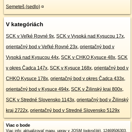
Semeteš (sedlo)
¤
V kategóriách
SCK v Veľké Rovné 9x
,
SCK v Vysoká nad Kysucou 17x
,
orientačný bod v Veľké Rovné 23x
,
orientačný bod v
Vysoká nad Kysucou 44x
,
SCK v CHKO Kysuce 48x
,
SCK
v okres Čadca 147x
,
SCK v Kysuce 168x
,
orientačný bod v
CHKO Kysuce 178x
,
orientačný bod v okres Čadca 433x
,
orientačný bod v Kysuce 494x
,
SCK v Žilinský kraj 800x
,
SCK v Stredné Slovensko 1143x
,
orientačný bod v Žilinský
kraj 2722x
,
orientačný bod v Stredné Slovensko 5129x
Viac o bode
Viac info:
aktualizovať mapu
,
uprav v JOSM (pokročilé)
,
12469506303
,