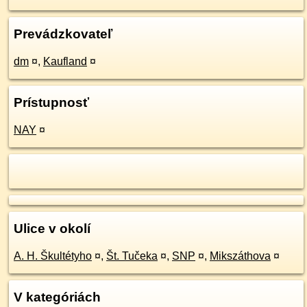
Prevádzkovateľ
dm
¤
,
Kaufland
¤
Prístupnosť
NAY
¤
Ulice v okolí
A. H. Škultétyho
¤
,
Št. Tučeka
¤
,
SNP
¤
,
Mikszáthova
¤
V kategóriách