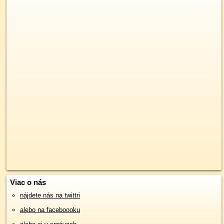
Viac o nás
nájdete nás na twittri
alebo na faceboooku