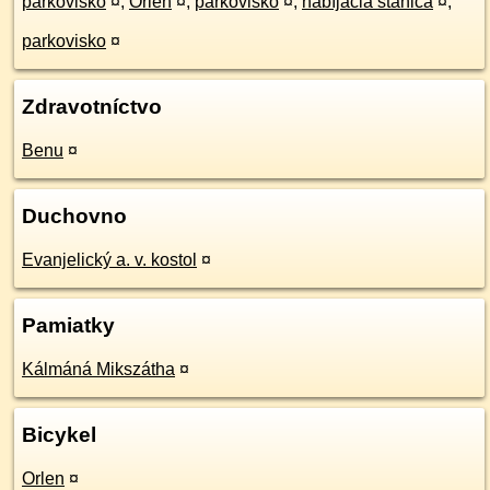
parkovisko
¤
,
Orlen
¤
,
parkovisko
¤
,
nabíjacia stanica
¤
,
parkovisko
¤
Zdravotníctvo
Benu
¤
Duchovno
Evanjelický a. v. kostol
¤
Pamiatky
Kálmáná Mikszátha
¤
Bicykel
Orlen
¤