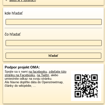
alebo aj v správach
kde hľadať
čo hľadať
Podpor projekt OMA:
Spojte sa s nami
na facebooku
,
zdieľajte túto
stránku na Facebooku
,
na Twittri
, alebo
umiestnite odkaz na svoju stránku.
Ale hlavne doplňte dáta do Openstreetmap,
články do wikipédie, ...