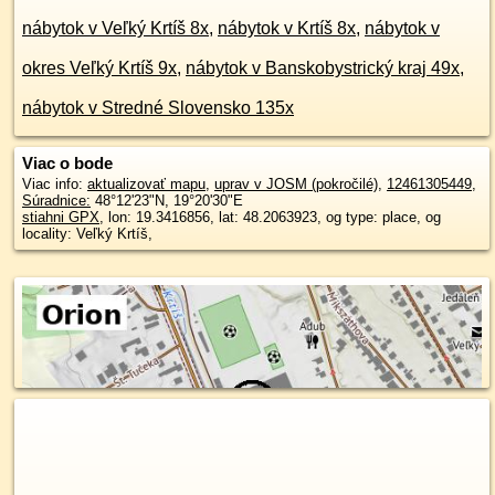
nábytok v Veľký Krtíš 8x
,
nábytok v Krtíš 8x
,
nábytok v
okres Veľký Krtíš 9x
,
nábytok v Banskobystrický kraj 49x
,
nábytok v Stredné Slovensko 135x
Viac o bode
Viac info:
aktualizovať mapu
,
uprav v JOSM (pokročilé)
,
12461305449
,
Súradnice:
48°12'23"N
,
19°20'30"E
stiahni GPX
, lon: 19.3416856, lat: 48.2063923, og type: place, og
locality: Veľký Krtíš,