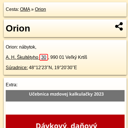
Cesta:
OMA
»
Orion
Orion
Orion
: nábytok,
A. H. Škultétyho
30
,
990 01
Veľký Krtíš
Súradnice:
48°12'23"N
,
19°20'30"E
Extra: