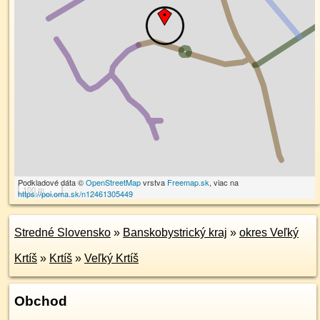
Podkladové dáta ©
OpenStreetMap
vrstva
Freemap.sk
, viac na
100 m
https://poi.oma.sk/n12461305449
Stredné Slovensko
»
Banskobystrický kraj
»
okres Veľký
Krtíš
»
Krtíš
»
Veľký Krtíš
Obchod