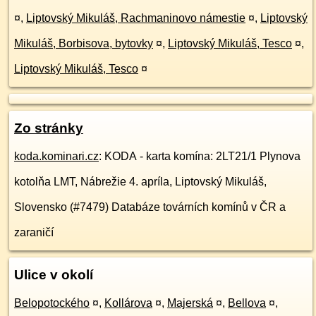
¤
,
Liptovský Mikuláš, Rachmaninovo námestie
¤
,
Liptovský
Mikuláš, Borbisova, bytovky
¤
,
Liptovský Mikuláš, Tesco
¤
,
Liptovský Mikuláš, Tesco
¤
Zo stránky
koda.kominari.cz
: KODA - karta komína: 2LT21/1 Plynova
kotolňa LMT, Nábrežie 4. apríla, Liptovský Mikuláš,
Slovensko (#7479) Databáze továrních komínů v ČR a
zaraničí
Ulice v okolí
Belopotockého
¤
,
Kollárova
¤
,
Majerská
¤
,
Bellova
¤
,