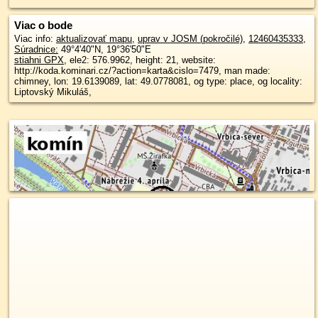
Viac o bode
Viac info:
aktualizovať mapu
,
uprav v JOSM (pokročilé)
,
12460435333
,
Súradnice:
49°4'40"N
,
19°36'50"E
stiahni GPX
, ele2: 576.9962, height: 21, website:
http://koda.kominari.cz/?action=karta&cislo=7479, man made:
chimney, lon: 19.6139089, lat: 49.0778081, og type: place, og locality:
Liptovský Mikuláš,