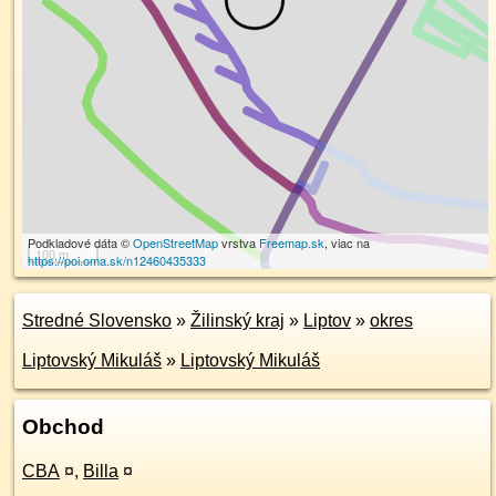
Podkladové dáta ©
OpenStreetMap
vrstva
Freemap.sk
, viac na
100 m
https://poi.oma.sk/n12460435333
Stredné Slovensko
»
Žilinský kraj
»
Liptov
»
okres
Liptovský Mikuláš
»
Liptovský Mikuláš
Obchod
CBA
¤
,
Billa
¤