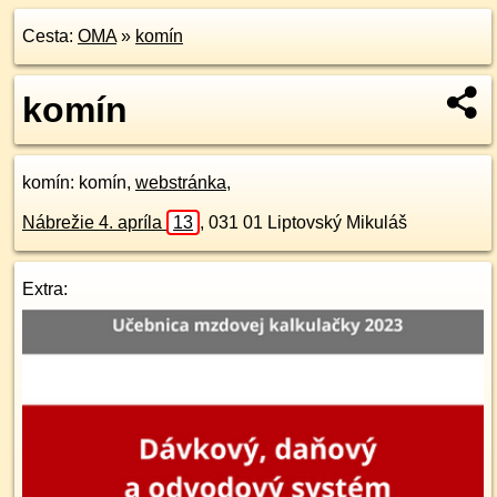
Cesta:
OMA
»
komín
komín
komín
: komín,
webstránka
,
Nábrežie 4. apríla
13
,
031 01
Liptovský Mikuláš
Extra: