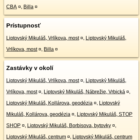
CBA
¤
,
Billa
¤
Prístupnosť
Liptovský Mikuláš, Vrlíkova, most
¤
,
Liptovský Mikuláš,
Vrlíkova, most
¤
,
Billa
¤
Zastávky v okolí
Liptovský Mikuláš, Vrlíkova, most
¤
,
Liptovský Mikuláš,
Vrlíkova, most
¤
,
Liptovský Mikuláš, Nábrežie, Vrbická
¤
,
Liptovský Mikuláš, Kollárova, geodézia
¤
,
Liptovský
Mikuláš, Kollárova, geodézia
¤
,
Liptovský Mikuláš, STOP
SHOP
¤
,
Liptovský Mikuláš, Borbisova, bytovky
¤
,
Liptovský Mikuláš, centrum
¤
,
Liptovský Mikuláš, centrum