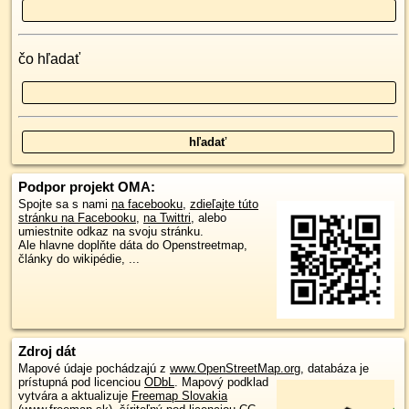
čo hľadať
Podpor projekt OMA:
Spojte sa s nami
na facebooku
,
zdieľajte túto
stránku na Facebooku
,
na Twittri
, alebo
umiestnite odkaz na svoju stránku.
Ale hlavne doplňte dáta do Openstreetmap,
články do wikipédie, ...
Zdroj dát
Mapové údaje pochádzajú z
www.OpenStreetMap.org
, databáza je
prístupná pod licenciou
ODbL
.
Mapový podklad
vytvára a aktualizuje
Freemap Slovakia