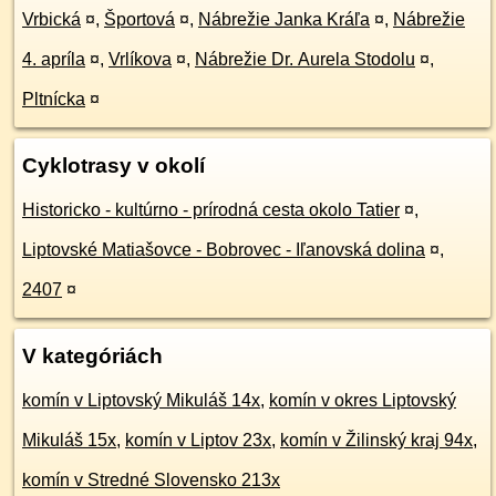
Vrbická
¤
,
Športová
¤
,
Nábrežie Janka Kráľa
¤
,
Nábrežie
4. apríla
¤
,
Vrlíkova
¤
,
Nábrežie Dr. Aurela Stodolu
¤
,
Pltnícka
¤
Cyklotrasy v okolí
Historicko - kultúrno - prírodná cesta okolo Tatier
¤
,
Liptovské Matiašovce - Bobrovec - Iľanovská dolina
¤
,
2407
¤
V kategóriách
komín v Liptovský Mikuláš 14x
,
komín v okres Liptovský
Mikuláš 15x
,
komín v Liptov 23x
,
komín v Žilinský kraj 94x
,
komín v Stredné Slovensko 213x