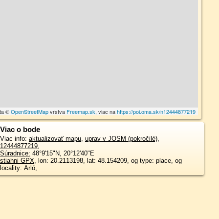
ta ©
OpenStreetMap
vrstva
Freemap.sk
, viac na
https://poi.oma.sk/n12444877219
Viac o bode
Viac info:
aktualizovať mapu
,
uprav v JOSM (pokročilé)
,
12444877219
,
Súradnice:
48°9'15"N
,
20°12'40"E
stiahni GPX
, lon: 20.2113198, lat: 48.154209, og type: place, og
locality: Arló,