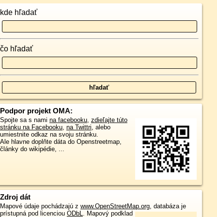
kde hľadať
čo hľadať
Podpor projekt OMA:
Spojte sa s nami
na facebooku
,
zdieľajte túto
stránku na Facebooku
,
na Twittri
, alebo
umiestnite odkaz na svoju stránku.
Ale hlavne doplňte dáta do Openstreetmap,
články do wikipédie, ...
Zdroj dát
Mapové údaje pochádzajú z
www.OpenStreetMap.org
, databáza je
prístupná pod licenciou
ODbL
.
Mapový podklad