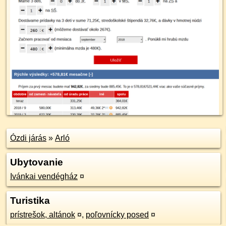
Ózdi járás
»
Arló
Ubytovanie
Ivánkai vendégház
¤
Turistika
prístrešok, altánok
¤
,
poľovnícky posed
¤