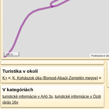
100 m
Podkladové dá
Turistika v okolí
K+
¤
,
K, Kohászok útja (Borsod-Abaúj-Zemplén megye)
¤
V kategóriách
turistické informácie v Arló 3x
,
turistické informácie v Ózdi
járás 16x