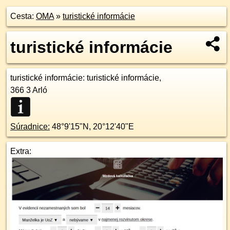
Cesta:
OMA
»
turistické informácie
turistické informácie
turistické informácie
: turistické informácie,
366 3
Arló
Súradnice:
48°9'15"N
,
20°12'40"E
Extra: