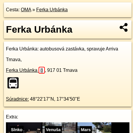
Cesta:
OMA
»
Ferka Urbánka
Ferka Urbánka
Ferka Urbánka
: autobusová zastávka, spravuje Arriva
Trnava,
Ferka Urbánka
8
,
917 01
Trnava
Súradnice:
48°22'17"N
,
17°34'50"E
Extra: