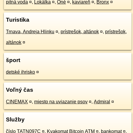
pitná voda
¤
,
Lokálka
¤
,
Oné
¤
,
kaviareň
¤
,
Bronx
¤
Turistika
Trnava, Andreja Hlinku
¤
,
prístrešok, altánok
¤
,
prístrešok,
altánok
¤
šport
detské ihrisko
¤
Voľný čas
CINEMAX
¤
,
miesto na uviazanie psov
¤
,
Admiral
¤
Služby
číslo TATN097C
¤
,
Kvakomat Bitcoin ATM
¤
,
bankomat
¤
,