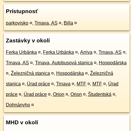
Prístupnosť
parkovisko
¤
,
Trnava, AS
¤
,
Billa
¤
Zastávky v okolí
Ferka Urbánka
¤
,
Ferka Urbánka
¤
,
Arriva
¤
,
Trnava, AS
¤
,
Trnava, AS
¤
,
Trnava, Autobusová stanica
¤
,
Hospodárska
¤
,
Železničná stanica
¤
,
Hospodárska
¤
,
Železničná
stanica
¤
,
Úrad práce
¤
,
Trnava
¤
,
MTF
¤
,
MTF
¤
,
Úrad
práce
¤
,
Úrad práce
¤
,
Orion
¤
,
Orion
¤
,
Študentská
¤
,
Dohnányho
¤
MHD v okolí