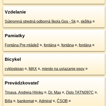
Vzdelanie
Súkromná stredná odborná škola Gos - Sk
¤
,
skôlka
¤
Pamiatky
Fontána Pre mládež
¤
,
fontána
¤
,
fontána
¤
,
fontána
¤
Bicykel
cyklostojan
¤
,
MAX
¤
,
miesto na uviazanie psov
¤
Prevádzkovateľ
Trnava, Andreja Hlinku
¤
,
Dr. Max
¤
,
číslo TATN097C
¤
,
Billa
¤
,
bankomat
¤
,
Admiral
¤
,
ČSOB
¤