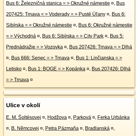
Bus 6: Železničná stanica = > Okružné námestie
¤
,
Bus
207425: Trnava = > Voderady = > Pusté Úľany
¤
,
Bus 6:
Sibírska = > Okružné námestie
¤
,
Bus 6: Okružné námestie
= > Východná
¤
,
Bus 6: Sibírska = > City Park
¤
,
Bus 5:
Prednádražie = > Vozovka
¤
,
Bus 207426: Trnava = > Dlhá
¤
,
Bus 666: Senec = > Trnava
¤
,
Bus 1: Linčianska = >
Letisko
¤
,
Bus 1: BOGE = > Kopánka
¤
,
Bus 207426: Dlhá
= > Trnava
¤
Ulice v okolí
E. M. Šoltésovej
¤
,
Hodžova
¤
,
Parková
¤
,
Ferka Urbánka
¤
,
B. Němcovej
¤
,
Petra Pázmaňa
¤
,
Bradlanská
¤
,