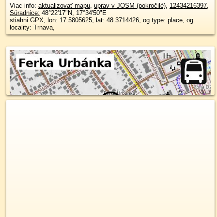
Viac info:
aktualizovať mapu
,
uprav v JOSM (pokročilé)
,
12434216397
,
Súradnice:
48°22'17"N
,
17°34'50"E
stiahni GPX
, lon: 17.5805625, lat: 48.3714426, og type: place, og
locality: Trnava,