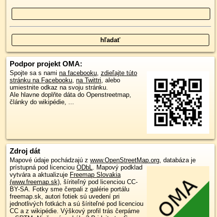
Podpor projekt OMA:
Spojte sa s nami
na facebooku
,
zdieľajte túto
stránku na Facebooku
,
na Twittri
, alebo
umiestnite odkaz na svoju stránku.
Ale hlavne doplňte dáta do Openstreetmap,
články do wikipédie, ...
Zdroj dát
Mapové údaje pochádzajú z
www.OpenStreetMap.org
, databáza je
prístupná pod licenciou
ODbL
.
Mapový podklad
vytvára a aktualizuje
Freemap Slovakia
(www.freemap.sk)
, šíriteľný pod licenciou CC-
BY-SA. Fotky sme čerpali z galérie portálu
freemap.sk, autori fotiek sú uvedení pri
jednotlivých fotkách a sú šíriteľné pod licenciou
CC a z wikipédie. Výškový profil trás čerpáme