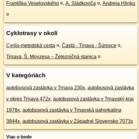
Františka Veselovského
¤
,
A. Sládkoviča
¤
,
Andreja Hlinku
¤
Cyklotrasy v okolí
Cyrilo-metodská cesta
¤
,
Častá - Trnava - Šúrovce
¤
,
Trnava, Š. Moyzesa – Železničná stanica
¤
V kategóriách
autobusová zastávka v Trnava 230x
,
autobusová zastávka
v okres Trnava 472x
,
autobusová zastávka v Trnavský kraj
1978x
,
autobusová zastávka v Trnavská pahorkatina
3844x
,
autobusová zastávka v Západné Slovensko 7073x
Viac o bode