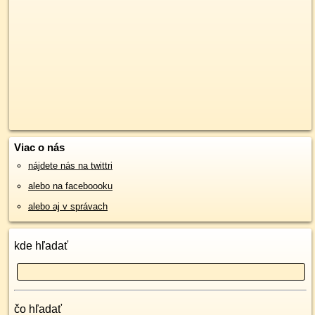
Viac o nás
nájdete nás na twittri
alebo na faceboooku
alebo aj v správach
kde hľadať
čo hľadať