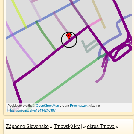
Podkladové dáta ©
OpenStreetMap
vrstva
Freemap.sk
, viac na
100 m
https://poi.oma.sk/n12434216397
Západné Slovensko
»
Trnavský kraj
»
okres Trnava
»