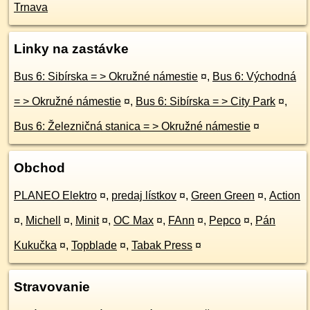
Trnava
Linky na zastávke
Bus 6: Sibírska = > Okružné námestie
¤
,
Bus 6: Východná
= > Okružné námestie
¤
,
Bus 6: Sibírska = > City Park
¤
,
Bus 6: Železničná stanica = > Okružné námestie
¤
Obchod
PLANEO Elektro
¤
,
predaj lístkov
¤
,
Green Green
¤
,
Action
¤
,
Michell
¤
,
Minit
¤
,
OC Max
¤
,
FAnn
¤
,
Pepco
¤
,
Pán
Kukučka
¤
,
Topblade
¤
,
Tabak Press
¤
Stravovanie