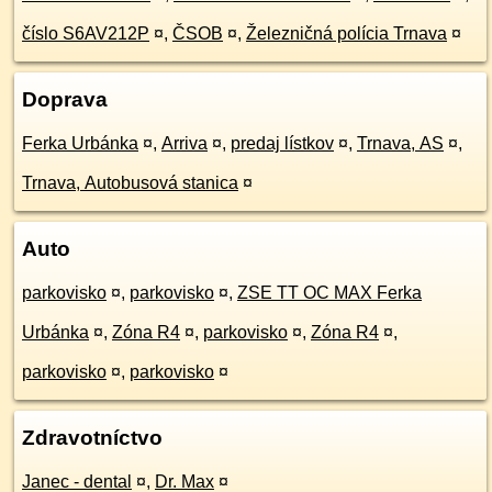
číslo S6AV212P
¤
,
ČSOB
¤
,
Železničná polícia Trnava
¤
Doprava
Ferka Urbánka
¤
,
Arriva
¤
,
predaj lístkov
¤
,
Trnava, AS
¤
,
Trnava, Autobusová stanica
¤
Auto
parkovisko
¤
,
parkovisko
¤
,
ZSE TT OC MAX Ferka
Urbánka
¤
,
Zóna R4
¤
,
parkovisko
¤
,
Zóna R4
¤
,
parkovisko
¤
,
parkovisko
¤
Zdravotníctvo
Janec - dental
¤
,
Dr. Max
¤