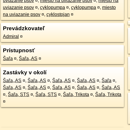
uviazanie psov
¤
,
miesto na uviazanie psov
¤
,
miesto na
uviazanie psov
¤
,
cyklopumpa
¤
,
cyklopumpa
¤
,
miesto
na uviazanie psov
¤
,
cyklostojan
¤
Prevádzkovateľ
Admiral
¤
Prístupnosť
Šaľa
¤
,
Šaľa,,AS
¤
Zastávky v okolí
Šaľa,,AS
¤
,
Šaľa,,AS
¤
,
Šaľa,,AS
¤
,
Šaľa,,AS
¤
,
Šaľa
¤
,
Šaľa,,AS
¤
,
Šaľa,,AS
¤
,
Šaľa,,AS
¤
,
Šaľa,,AS
¤
,
Šaľa,,AS
¤
,
Šaľa, STS
¤
,
Šaľa, STS
¤
,
Šaľa, Trikota
¤
,
Šaľa, Trikota
¤