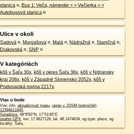
stanica
¤
,
Bus 1: Veča, námestie = > Večierka = >
Autobusová stanica
¤
Ulice v okolí
Sadová
¤
,
Murgašova
¤
,
Malá
¤
,
Nádražná
¤
,
Staničná
¤
,
Diakovská
¤
,
SNP
¤
V kategóriách
kôš v Šaľa 30x
,
kôš v okres Šaľa 36x
,
kôš v Nitriansky
kraj 206x
,
kôš v Západné Slovensko 2052x
,
kôš v
Podunajská rovina 2217x
Viac o bode
Viac info:
aktualizovať mapu
,
uprav v JOSM (pokročilé)
,
12394611845
,
Súradnice:
48°8'50"N
,
17°51'45"E
stiahni GPX
, lon: 17.8627126, lat: 48.1474634, og type: place, og
locality: Šaľa,