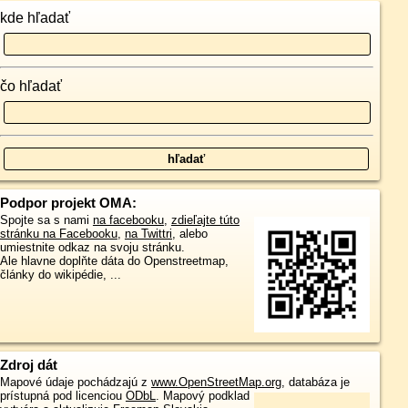
kde hľadať
čo hľadať
Podpor projekt OMA:
Spojte sa s nami
na facebooku
,
zdieľajte túto
stránku na Facebooku
,
na Twittri
, alebo
umiestnite odkaz na svoju stránku.
Ale hlavne doplňte dáta do Openstreetmap,
články do wikipédie, ...
Zdroj dát
Mapové údaje pochádzajú z
www.OpenStreetMap.org
, databáza je
prístupná pod licenciou
ODbL
.
Mapový podklad