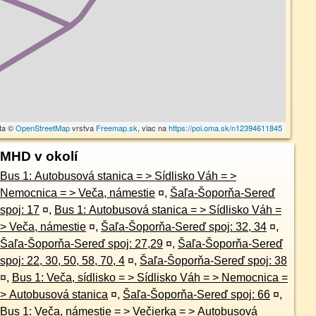
ta ©
OpenStreetMap
vrstva
Freemap.sk
, viac na
https://poi.oma.sk/n12394611845
MHD v okolí
Bus 1: Autobusová stanica = > Sídlisko Váh = >
Nemocnica = > Veča, námestie
¤
,
Šaľa-Šoporňa-Sereď
spoj: 17
¤
,
Bus 1: Autobusová stanica = > Sídlisko Váh =
> Veča, námestie
¤
,
Šaľa-Šoporňa-Sereď spoj: 32, 34
¤
,
Šaľa-Šoporňa-Sereď spoj: 27,29
¤
,
Šaľa-Šoporňa-Sereď
spoj: 22, 30, 50, 58, 70, 4
¤
,
Šaľa-Šoporňa-Sereď spoj: 38
¤
,
Bus 1: Veča, sídlisko = > Sídlisko Váh = > Nemocnica =
> Autobusová stanica
¤
,
Šaľa-Šoporňa-Sereď spoj: 66
¤
,
Bus 1: Veča, námestie = > Večierka = > Autobusová