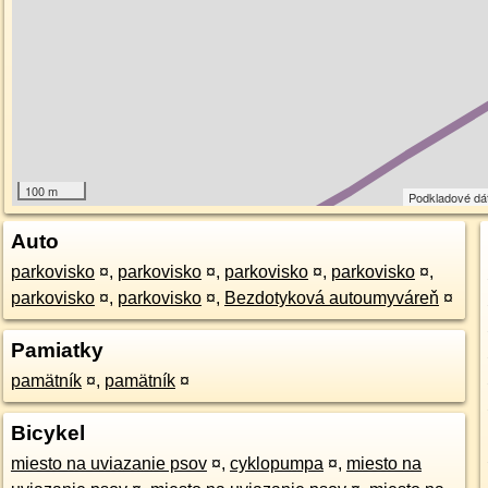
100 m
Podkladové dá
Auto
parkovisko
¤
,
parkovisko
¤
,
parkovisko
¤
,
parkovisko
¤
,
parkovisko
¤
,
parkovisko
¤
,
Bezdotyková autoumyváreň
¤
Pamiatky
pamätník
¤
,
pamätník
¤
Bicykel
miesto na uviazanie psov
¤
,
cyklopumpa
¤
,
miesto na