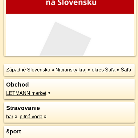
Západné Slovensko
»
Nitriansky kraj
»
okres Šaľa
»
Šaľa
Obchod
LETMANN market
¤
Stravovanie
bar
¤
,
pitná voda
¤
šport