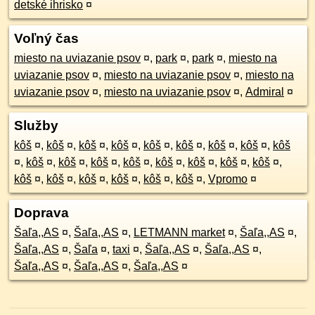
detské ihrisko
¤
Voľný čas
miesto na uviazanie psov
¤
,
park
¤
,
park
¤
,
miesto na
uviazanie psov
¤
,
miesto na uviazanie psov
¤
,
miesto na
uviazanie psov
¤
,
miesto na uviazanie psov
¤
,
Admiral
¤
Služby
kôš
¤
,
kôš
¤
,
kôš
¤
,
kôš
¤
,
kôš
¤
,
kôš
¤
,
kôš
¤
,
kôš
¤
,
kôš
¤
,
kôš
¤
,
kôš
¤
,
kôš
¤
,
kôš
¤
,
kôš
¤
,
kôš
¤
,
kôš
¤
,
kôš
¤
,
kôš
¤
,
kôš
¤
,
kôš
¤
,
kôš
¤
,
kôš
¤
,
kôš
¤
,
Vpromo
¤
Doprava
Šaľa,,AS
¤
,
Šaľa,,AS
¤
,
LETMANN market
¤
,
Šaľa,,AS
¤
,
Šaľa,,AS
¤
,
Šaľa
¤
,
taxi
¤
,
Šaľa,,AS
¤
,
Šaľa,,AS
¤
,
Šaľa,,AS
¤
,
Šaľa,,AS
¤
,
Šaľa,,AS
¤