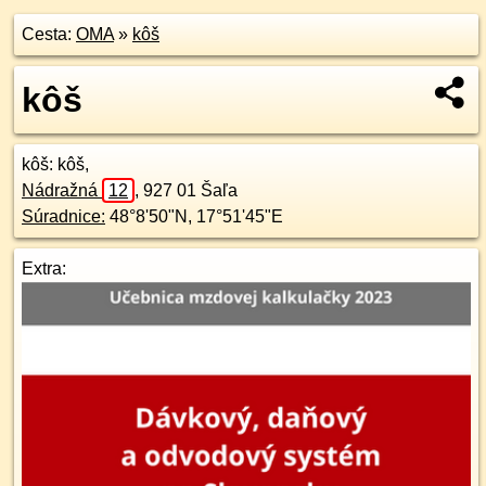
Cesta:
OMA
»
kôš
kôš
kôš
: kôš,
Nádražná
12
,
927 01
Šaľa
Súradnice:
48°8'50"N
,
17°51'45"E
Extra: