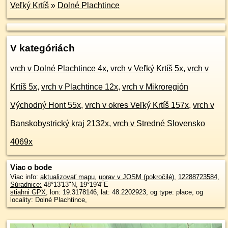
Veľký Krtíš
»
Dolné Plachtince
V kategóriách
vrch v Dolné Plachtince 4x
,
vrch v Veľký Krtíš 5x
,
vrch v
Krtíš 5x
,
vrch v Plachtince 12x
,
vrch v Mikroregión
Východný Hont 55x
,
vrch v okres Veľký Krtíš 157x
,
vrch v
Banskobystrický kraj 2132x
,
vrch v Stredné Slovensko
4069x
Viac o bode
Viac info:
aktualizovať mapu
,
uprav v JOSM (pokročilé)
,
12288723584
,
Súradnice:
48°13'13"N
,
19°19'4"E
stiahni GPX
, lon: 19.3178146, lat: 48.2202923, og type: place, og
locality: Dolné Plachtince,