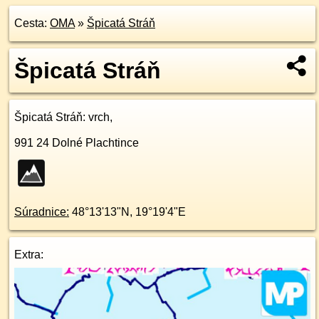
Cesta:
OMA
»
Špicatá Stráň
Špicatá Stráň
Špicatá Stráň
: vrch,
991 24
Dolné Plachtince
Súradnice:
48°13'13"N
,
19°19'4"E
Extra: