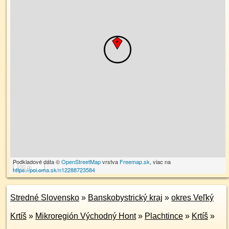
Podkladové dáta ©
OpenStreetMap
vrstva
Freemap.sk
, viac na
100 m
https://poi.oma.sk/n12288723584
Stredné Slovensko
»
Banskobystrický kraj
»
okres Veľký
Krtíš
»
Mikroregión Východný Hont
»
Plachtince
»
Krtíš
»