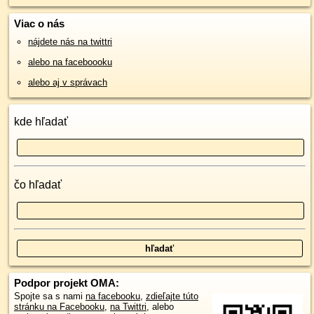
Viac o nás
nájdete nás na twittri
alebo na faceboooku
alebo aj v správach
kde hľadať
čo hľadať
Podpor projekt OMA:
Spojte sa s nami
na facebooku
,
zdieľajte túto
stránku na Facebooku
,
na Twittri
, alebo