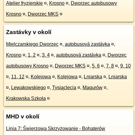
Atelier fryzjerskie
¤
,
Krosno
¤
,
Dworzec autobusowy
Krosno
¤
,
Dworzec MKS
¤
Zastávky v okolí
Mielczarskiego Dworzec
¤
,
autobusová zastávka
¤
,
Krosno
¤
,
1, 2
¤
,
3, 4
¤
,
autobusová zastávka
¤
,
Dworzec
autobusowy Krosno
¤
,
Dworzec MKS
¤
,
5, 6
¤
,
7, 8
¤
,
9, 10
¤
,
11, 12
¤
,
Kolejowa
¤
,
Kolejowa
¤
,
Lniarska
¤
,
Lniarska
¤
,
Lewakowskiego
¤
,
Tysiąclecia
¤
,
Magurów
¤
,
Krakowska Szkoła
¤
MHD v okolí
Linia 7: Świerzowa Skrzyżowanie - Bohaterów