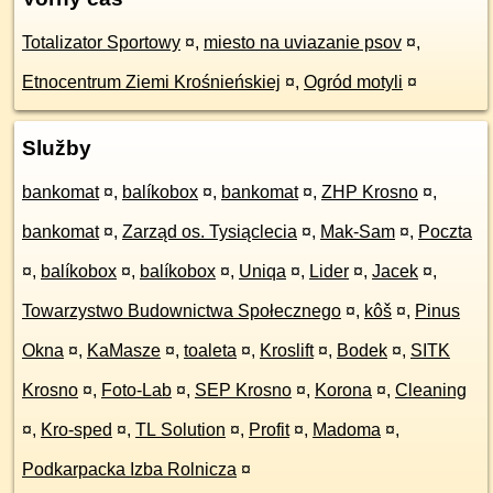
Totalizator Sportowy
¤
,
miesto na uviazanie psov
¤
,
Etnocentrum Ziemi Krośnieńskiej
¤
,
Ogród motyli
¤
Služby
bankomat
¤
,
balíkobox
¤
,
bankomat
¤
,
ZHP Krosno
¤
,
bankomat
¤
,
Zarząd os. Tysiąclecia
¤
,
Mak-Sam
¤
,
Poczta
¤
,
balíkobox
¤
,
balíkobox
¤
,
Uniqa
¤
,
Lider
¤
,
Jacek
¤
,
Towarzystwo Budownictwa Społecznego
¤
,
kôš
¤
,
Pinus
Okna
¤
,
KaMasze
¤
,
toaleta
¤
,
Kroslift
¤
,
Bodek
¤
,
SITK
Krosno
¤
,
Foto-Lab
¤
,
SEP Krosno
¤
,
Korona
¤
,
Cleaning
¤
,
Kro-sped
¤
,
TL Solution
¤
,
Profit
¤
,
Madoma
¤
,
Podkarpacka Izba Rolnicza
¤