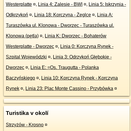
Westerplatte
¤
,
Linia 4: Zalesie - BWI
¤
,
Linia 5: Iskrzynia -
Odkrzykoń
¤
,
Linia 18: Korczyna - Żeglce
¤
,
Linia A:
Turaszówka ul. Klonowa - Dworzec - Turaszówka ul.
Klonowa (pętla)
¤
,
Linia K: Dworzec - Bohaterów
Westerplatte - Dworzec
¤
,
Linia 0: Korczyna Rynek -
Szpital Wojewódzki
¤
,
Linia 3: Odrzykoń Głębokie -
Dworzec
¤
,
Linia E: =Os. Traugutta - Polanka
Baczyńskiego
¤
,
Linia 10: Korczyna Rynek - Korczyna
Rynek
¤
,
Linia 23: Plac Monte Cassino - Przybówka
¤
Turistika v okolí
Strzyżów - Krosno
¤