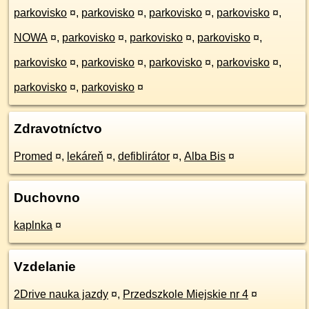
parkovisko
¤
,
parkovisko
¤
,
parkovisko
¤
,
parkovisko
¤
,
NOWA
¤
,
parkovisko
¤
,
parkovisko
¤
,
parkovisko
¤
,
parkovisko
¤
,
parkovisko
¤
,
parkovisko
¤
,
parkovisko
¤
,
parkovisko
¤
,
parkovisko
¤
Zdravotníctvo
Promed
¤
,
lekáreň
¤
,
defiblirátor
¤
,
Alba Bis
¤
Duchovno
kaplnka
¤
Vzdelanie
2Drive nauka jazdy
¤
,
Przedszkole Miejskie nr 4
¤