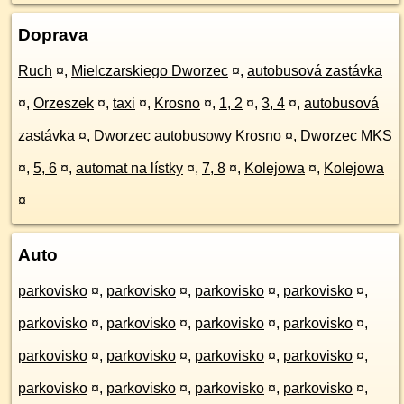
Doprava
Ruch
¤
,
Mielczarskiego Dworzec
¤
,
autobusová zastávka
¤
,
Orzeszek
¤
,
taxi
¤
,
Krosno
¤
,
1, 2
¤
,
3, 4
¤
,
autobusová
zastávka
¤
,
Dworzec autobusowy Krosno
¤
,
Dworzec MKS
¤
,
5, 6
¤
,
automat na lístky
¤
,
7, 8
¤
,
Kolejowa
¤
,
Kolejowa
¤
Auto
parkovisko
¤
,
parkovisko
¤
,
parkovisko
¤
,
parkovisko
¤
,
parkovisko
¤
,
parkovisko
¤
,
parkovisko
¤
,
parkovisko
¤
,
parkovisko
¤
,
parkovisko
¤
,
parkovisko
¤
,
parkovisko
¤
,
parkovisko
¤
,
parkovisko
¤
,
parkovisko
¤
,
parkovisko
¤
,