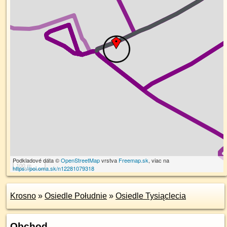
Podkladové dáta ©
OpenStreetMap
vrstva
Freemap.sk
, viac na
100 m
https://poi.oma.sk/n12281079318
Krosno
»
Osiedle Południe
»
Osiedle Tysiąclecia
Obchod