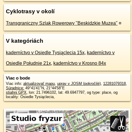
Cyklotrasy v okolí
Transgraniczny Szlak Rowerowy "Beskidzkie Muzea"
¤
V kategóriách
kaderníctvo v Osiedle Tysiąclecia 15x
,
kaderníctvo v
Osiedle Południe 21x
,
kaderníctvo v Krosno 84x
Viac o bode
Viac info:
aktualizovať mapu
,
uprav v JOSM (pokročilé)
,
12281079318
,
Súradnice:
49°41'41"N
,
21°44'58"E
stiahni GPX
, lon: 21.7496102, lat: 49.6947797, og type: place, og
locality: Osiedle Tysiąclecia,