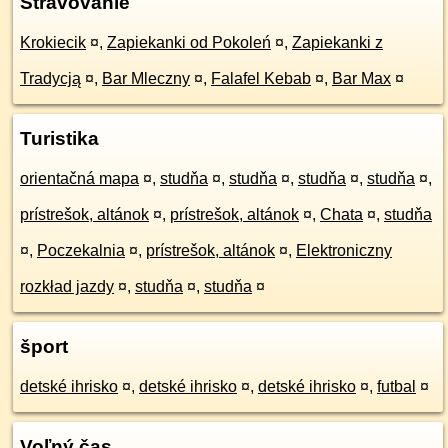
Stravovanie
Krokiecik
¤
,
Zapiekanki od Pokoleń
¤
,
Zapiekanki z
Tradycją
¤
,
Bar Mleczny
¤
,
Falafel Kebab
¤
,
Bar Max
¤
Turistika
orientačná mapa
¤
,
studňa
¤
,
studňa
¤
,
studňa
¤
,
studňa
¤
,
prístrešok, altánok
¤
,
prístrešok, altánok
¤
,
Chata
¤
,
studňa
¤
,
Poczekalnia
¤
,
prístrešok, altánok
¤
,
Elektroniczny
rozkład jazdy
¤
,
studňa
¤
,
studňa
¤
šport
detské ihrisko
¤
,
detské ihrisko
¤
,
detské ihrisko
¤
,
futbal
¤
Voľný čas