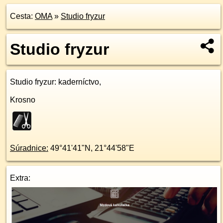
Cesta:
OMA
»
Studio fryzur
Studio fryzur
Studio fryzur
: kaderníctvo,
Krosno
Súradnice:
49°41'41"N
,
21°44'58"E
Extra: