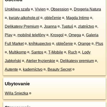
Urokliwa szafa
¤
,
Vivien
¤
,
Obsession
¤
,
Drogeria Natura
¤
,
kwiaty-alkohole.pl
¤
,
oblečenie
¤
,
Magda Intimo
¤
,
Delikatesy Premium
¤
,
Joanna
¤
,
Tuptuś
¤
,
zlatníctvo
¤
,
Play
¤
,
mobilné telefóny
¤
,
Krosgol
¤
,
Omega
¤
,
Galeria
Full Market
¤
,
kníhkupectvo
¤
,
oblečenie
¤
,
Orange
¤
,
Plus
¤
,
Multikomp
¤
,
Santos
¤
,
T-Mobile
¤
,
Ruch
¤
,
Lody
Jabłoński
¤
,
Atelier fryzjerskie
¤
,
Delikatesy premium
¤
,
Autente
¤
,
kaderníctvo
¤
,
Beauty Secret
¤
Ubytovanie
Willa Snieżka
¤