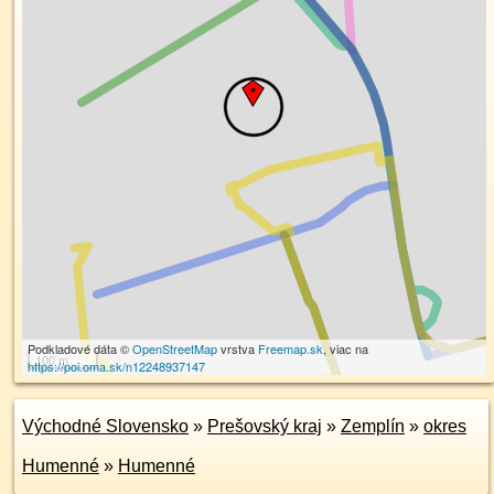
Podkladové dáta ©
OpenStreetMap
vrstva
Freemap.sk
, viac na
100 m
https://poi.oma.sk/n12248937147
Východné Slovensko
»
Prešovský kraj
»
Zemplín
»
okres
Humenné
»
Humenné