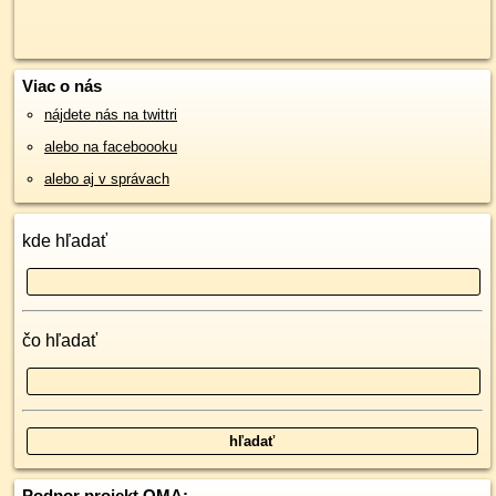
Viac o nás
nájdete nás na twittri
alebo na faceboooku
alebo aj v správach
kde hľadať
čo hľadať
Podpor projekt OMA: