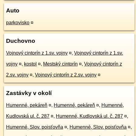
Auto
parkovisko
¤
Duchovno
Vojnový cintorín z 1.sv. vojny
¤
,
Vojnový cintorín z 1.sv.
vojny
¤
,
kostol
¤
,
Mestský cintorín
¤
,
Vojnový cintorín z
2.sv. vojny
¤
,
Vojnový cintorín z 2.sv. vojny
¤
Zastávky v okolí
Humenné, pekáreň
¤
,
Humenné, pekáreň
¤
,
Humenné,
Kudlovská ul. č. 287
¤
,
Humenné, Kudlovská ul. č. 287
¤
,
Humenné, Slov. poisťovňa
¤
,
Humenné, Slov. poisťovňa
¤
,