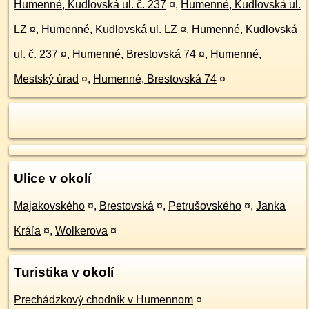
Humenné, Kudlovská ul. č. 237
¤
,
Humenné, Kudlovská ul.
LZ
¤
,
Humenné, Kudlovská ul. LZ
¤
,
Humenné, Kudlovská
ul. č. 237
¤
,
Humenné, Brestovská 74
¤
,
Humenné,
Mestský úrad
¤
,
Humenné, Brestovská 74
¤
Ulice v okolí
Majakovského
¤
,
Brestovská
¤
,
Petrušovského
¤
,
Janka
Kráľa
¤
,
Wolkerova
¤
Turistika v okolí
Prechádzkový chodník v Humennom
¤