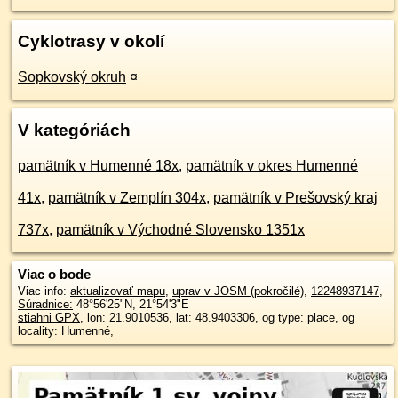
Cyklotrasy v okolí
Sopkovský okruh
¤
V kategóriách
pamätník v Humenné 18x
,
pamätník v okres Humenné
41x
,
pamätník v Zemplín 304x
,
pamätník v Prešovský kraj
737x
,
pamätník v Východné Slovensko 1351x
Viac o bode
Viac info:
aktualizovať mapu
,
uprav v JOSM (pokročilé)
,
12248937147
,
Súradnice:
48°56'25"N
,
21°54'3"E
stiahni GPX
, lon: 21.9010536, lat: 48.9403306, og type: place, og
locality: Humenné,