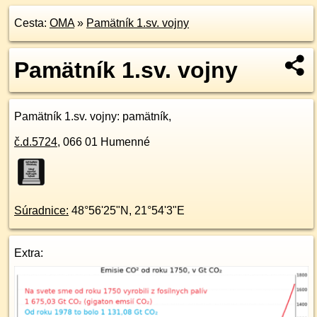
Cesta:
OMA
»
Pamätník 1.sv. vojny
Pamätník 1.sv. vojny
Pamätník 1.sv. vojny
: pamätník,
č.d.
5724
,
066 01
Humenné
Súradnice:
48°56'25"N
,
21°54'3"E
Extra: