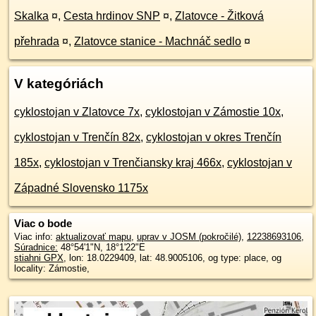
Skalka
¤
,
Cesta hrdinov SNP
¤
,
Zlatovce - Žitková
přehrada
¤
,
Zlatovce stanice - Machnáč sedlo
¤
V kategóriách
cyklostojan v Zlatovce 7x
,
cyklostojan v Zámostie 10x
,
cyklostojan v Trenčín 82x
,
cyklostojan v okres Trenčín
185x
,
cyklostojan v Trenčiansky kraj 466x
,
cyklostojan v
Západné Slovensko 1175x
Viac o bode
Viac info:
aktualizovať mapu
,
uprav v JOSM (pokročilé)
,
12238693106
,
Súradnice:
48°54'1"N
,
18°1'22"E
stiahni GPX
, lon: 18.0229409, lat: 48.9005106, og type: place, og
locality: Zámostie,