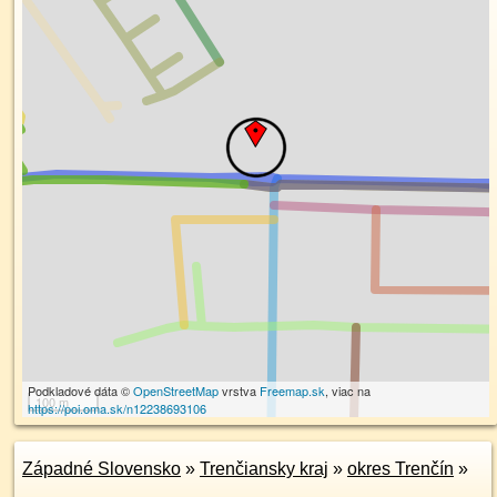
Podkladové dáta ©
OpenStreetMap
vrstva
Freemap.sk
, viac na
100 m
https://poi.oma.sk/n12238693106
Západné Slovensko
»
Trenčiansky kraj
»
okres Trenčín
»