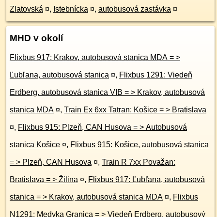
Zlatovská
¤
,
Istebnícka
¤
,
autobusová zastávka
¤
MHD v okolí
Flixbus 917: Krakov, autobusová stanica MDA = >
Ľubľana, autobusová stanica
¤
,
Flixbus 1291: Viedeň
Erdberg, autobusová stanica VIB = > Krakov, autobusová
stanica MDA
¤
,
Train Ex 6xx Tatran: Košice = > Bratislava
¤
,
Flixbus 915: Plzeň, CAN Husova = > Autobusová
stanica Košice
¤
,
Flixbus 915: Košice, autobusová stanica
= > Plzeň, CAN Husova
¤
,
Train R 7xx Považan:
Bratislava = > Žilina
¤
,
Flixbus 917: Ľubľana, autobusová
stanica = > Krakov, autobusová stanica MDA
¤
,
Flixbus
N1291: Medyka Granica = > Viedeň Erdberg, autobusový