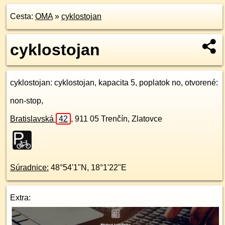
Cesta:
OMA
»
cyklostojan
cyklostojan
cyklostojan
: cyklostojan, kapacita 5, poplatok no, otvorené:
non-stop,
Bratislavská
42
,
911 05
Trenčín, Zlatovce
Súradnice:
48°54'1"N
,
18°1'22"E
Extra: