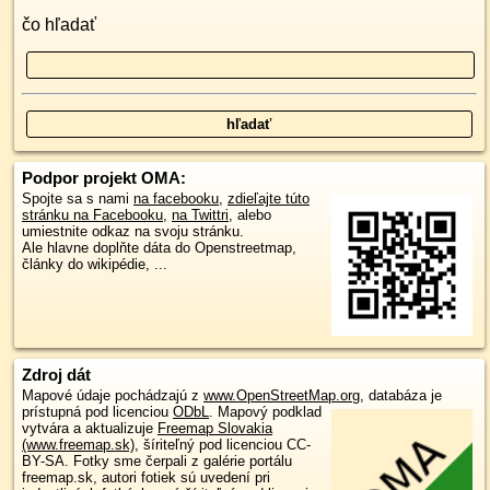
čo hľadať
Podpor projekt OMA:
Spojte sa s nami
na facebooku
,
zdieľajte túto
stránku na Facebooku
,
na Twittri
, alebo
umiestnite odkaz na svoju stránku.
Ale hlavne doplňte dáta do Openstreetmap,
články do wikipédie, ...
Zdroj dát
Mapové údaje pochádzajú z
www.OpenStreetMap.org
, databáza je
prístupná pod licenciou
ODbL
.
Mapový podklad
vytvára a aktualizuje
Freemap Slovakia
(www.freemap.sk)
, šíriteľný pod licenciou CC-
BY-SA. Fotky sme čerpali z galérie portálu
freemap.sk, autori fotiek sú uvedení pri