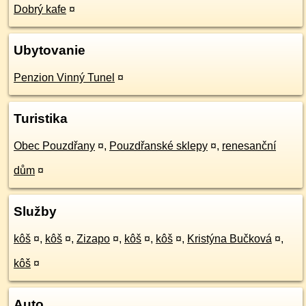
Dobrý kafe
¤
Ubytovanie
Penzion Vinný Tunel
¤
Turistika
Obec Pouzdřany
¤
,
Pouzdřanské sklepy
¤
,
renesanční
dům
¤
Služby
kôš
¤
,
kôš
¤
,
Zizapo
¤
,
kôš
¤
,
kôš
¤
,
Kristýna Bučková
¤
,
kôš
¤
Auto