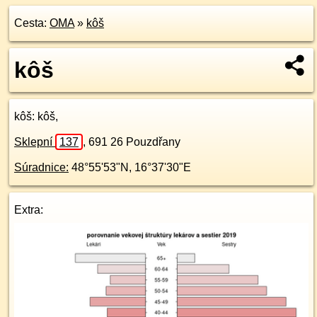
Cesta:
OMA
»
kôš
kôš
kôš
: kôš,
Sklepní
137
,
691 26
Pouzdřany
Súradnice:
48°55'53"N
,
16°37'30"E
Extra: