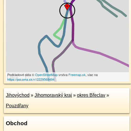
Podkladové dáta ©
OpenStreetMap
vrstva
Freemap.sk
, viac na
100 m
https://poi.oma.sk/n12229568494
Jihovýchod
»
Jihomoravský kraj
»
okres Břeclav
»
Pouzdřany
Obchod