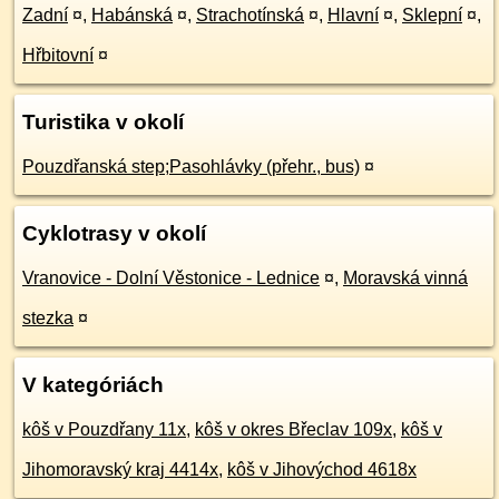
Zadní
¤
,
Habánská
¤
,
Strachotínská
¤
,
Hlavní
¤
,
Sklepní
¤
,
Hřbitovní
¤
Turistika v okolí
Pouzdřanská step;Pasohlávky (přehr., bus)
¤
Cyklotrasy v okolí
Vranovice - Dolní Věstonice - Lednice
¤
,
Moravská vinná
stezka
¤
V kategóriách
kôš v Pouzdřany 11x
,
kôš v okres Břeclav 109x
,
kôš v
Jihomoravský kraj 4414x
,
kôš v Jihovýchod 4618x