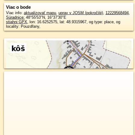
Viac o bode
Viac info:
aktualizovať mapu
,
uprav v JOSM (pokročilé)
,
12229568494
,
Súradnice:
48°55'53"N
,
16°37'30"E
stiahni GPX
, lon: 16.6252575, lat: 48.9315967, og type: place, og
locality: Pouzdřany,