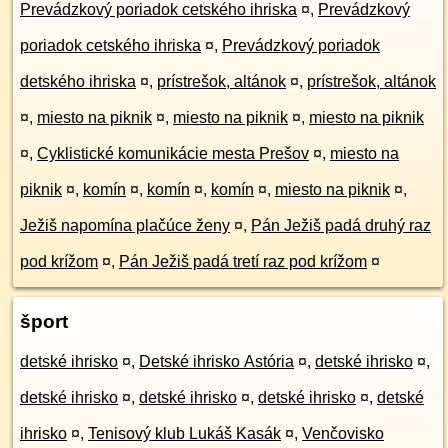
Prevádzkový poriadok cetského ihriska
¤
,
Prevádzkový
poriadok cetského ihriska
¤
,
Prevádzkový poriadok
detského ihriska
¤
,
prístrešok, altánok
¤
,
prístrešok, altánok
¤
,
miesto na piknik
¤
,
miesto na piknik
¤
,
miesto na piknik
¤
,
Cyklistické komunikácie mesta Prešov
¤
,
miesto na
piknik
¤
,
komín
¤
,
komín
¤
,
komín
¤
,
miesto na piknik
¤
,
Ježiš napomína plačúce ženy
¤
,
Pán Ježiš padá druhý raz
pod krížom
¤
,
Pán Ježiš padá tretí raz pod krížom
¤
šport
detské ihrisko
¤
,
Detské ihrisko Astória
¤
,
detské ihrisko
¤
,
detské ihrisko
¤
,
detské ihrisko
¤
,
detské ihrisko
¤
,
detské
ihrisko
¤
,
Tenisový klub Lukáš Kasák
¤
,
Venčovisko