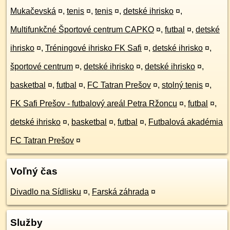
Mukačevská
¤
,
tenis
¤
,
tenis
¤
,
detské ihrisko
¤
,
Multifunkčné Športové centrum CAPKO
¤
,
futbal
¤
,
detské
ihrisko
¤
,
Tréningové ihrisko FK Safi
¤
,
detské ihrisko
¤
,
športové centrum
¤
,
detské ihrisko
¤
,
detské ihrisko
¤
,
basketbal
¤
,
futbal
¤
,
FC Tatran Prešov
¤
,
stolný tenis
¤
,
FK Safi Prešov - futbalový areál Petra Ržoncu
¤
,
futbal
¤
,
detské ihrisko
¤
,
basketbal
¤
,
futbal
¤
,
Futbalová akadémia
FC Tatran Prešov
¤
Voľný čas
Divadlo na Sídlisku
¤
,
Farská záhrada
¤
Služby