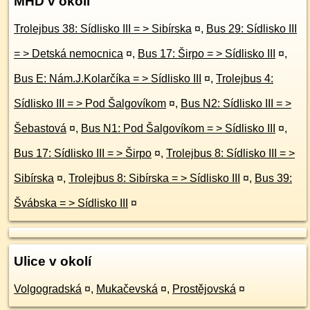
MHD v okolí
Trolejbus 38: Sídlisko III = > Sibírska
¤
,
Bus 29: Sídlisko III
= > Detská nemocnica
¤
,
Bus 17: Širpo = > Sídlisko III
¤
,
Bus E: Nám.J.Kolarčíka = > Sídlisko III
¤
,
Trolejbus 4:
Sídlisko III = > Pod Šalgovíkom
¤
,
Bus N2: Sídlisko III = >
Šebastová
¤
,
Bus N1: Pod Šalgovíkom = > Sídlisko III
¤
,
Bus 17: Sídlisko III = > Širpo
¤
,
Trolejbus 8: Sídlisko III = >
Sibírska
¤
,
Trolejbus 8: Sibírska = > Sídlisko III
¤
,
Bus 39:
Švábska = > Sídlisko III
¤
Ulice v okolí
Volgogradská
¤
,
Mukačevská
¤
,
Prostějovská
¤