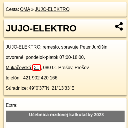
Cesta:
OMA
»
JUJO-ELEKTRO
JUJO-ELEKTRO
JUJO-ELEKTRO
: remeslo, spravuje Peter Jurčišin,
otvorené: pondelok-piatok 07:00-18:00,
Mukačevská
31
,
080 01
Prešov, Prešov
telefón +421 902 420 166
Súradnice:
49°0'37"N
,
21°13'33"E
Extra: