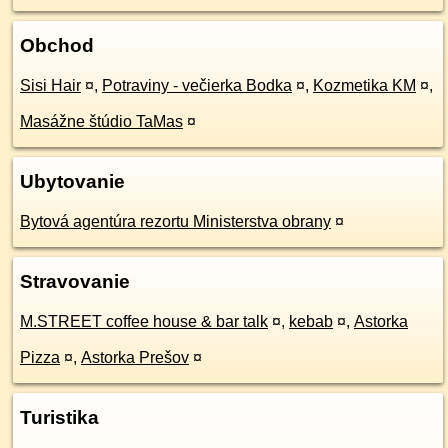
Obchod
Sisi Hair
¤
,
Potraviny - večierka Bodka
¤
,
Kozmetika KM
¤
,
Masážne štúdio TaMas
¤
Ubytovanie
Bytová agentúra rezortu Ministerstva obrany
¤
Stravovanie
M.STREET coffee house & bar talk
¤
,
kebab
¤
,
Astorka
Pizza
¤
,
Astorka Prešov
¤
Turistika