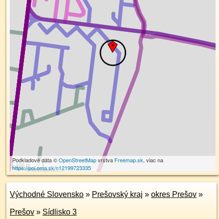
Podkladové dáta ©
OpenStreetMap
vrstva
Freemap.sk
, viac na
100 m
https://poi.oma.sk/n12199723335
Východné Slovensko
»
Prešovský kraj
»
okres Prešov
»
Prešov
»
Sídlisko 3