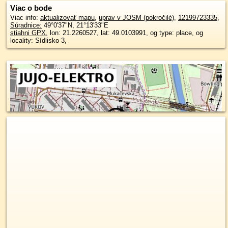
Viac o bode
Viac info:
aktualizovať mapu
,
uprav v JOSM (pokročilé)
,
12199723335
,
Súradnice:
49°0'37"N
,
21°13'33"E
stiahni GPX
, lon: 21.2260527, lat: 49.0103991, og type: place, og
locality: Sídlisko 3,