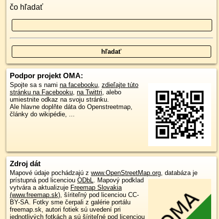
čo hľadať
Podpor projekt OMA:
Spojte sa s nami
na facebooku
,
zdieľajte túto
stránku na Facebooku
,
na Twittri
, alebo
umiestnite odkaz na svoju stránku.
Ale hlavne doplňte dáta do Openstreetmap,
články do wikipédie, ...
Zdroj dát
Mapové údaje pochádzajú z
www.OpenStreetMap.org
, databáza je
prístupná pod licenciou
ODbL
.
Mapový podklad
vytvára a aktualizuje
Freemap Slovakia
(www.freemap.sk)
, šíriteľný pod licenciou CC-
BY-SA. Fotky sme čerpali z galérie portálu
freemap.sk, autori fotiek sú uvedení pri
jednotlivých fotkách a sú šíriteľné pod licenciou