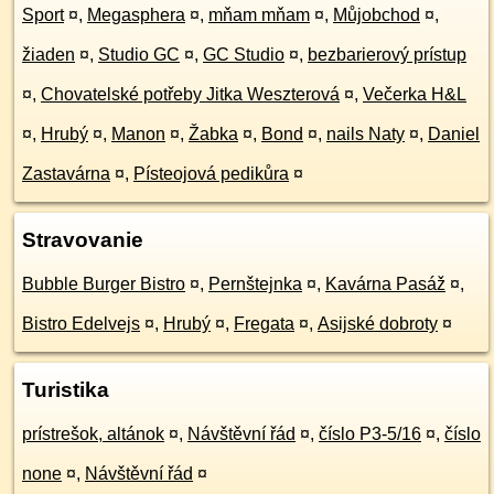
Sport
¤
,
Megasphera
¤
,
mňam mňam
¤
,
Můjobchod
¤
,
žiaden
¤
,
Studio GC
¤
,
GC Studio
¤
,
bezbarierový prístup
¤
,
Chovatelské potřeby Jitka Weszterová
¤
,
Večerka H&L
¤
,
Hrubý
¤
,
Manon
¤
,
Žabka
¤
,
Bond
¤
,
nails Naty
¤
,
Daniel
Zastavárna
¤
,
Písteojová pedikůra
¤
Stravovanie
Bubble Burger Bistro
¤
,
Pernštejnka
¤
,
Kavárna Pasáž
¤
,
Bistro Edelvejs
¤
,
Hrubý
¤
,
Fregata
¤
,
Asijské dobroty
¤
Turistika
prístrešok, altánok
¤
,
Návštěvní řád
¤
,
číslo P3-5/16
¤
,
číslo
none
¤
,
Návštěvní řád
¤