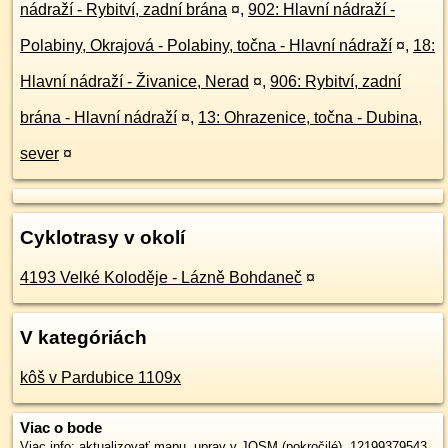
nádraží - Rybitví, zadní brána
¤
,
902: Hlavní nádraží -
Polabiny, Okrajová - Polabiny, točna - Hlavní nádraží
¤
,
18:
Hlavní nádraží - Živanice, Nerad
¤
,
906: Rybitví, zadní
brána - Hlavní nádraží
¤
,
13: Ohrazenice, točna - Dubina,
sever
¤
Cyklotrasy v okolí
4193 Velké Koloděje - Lázně Bohdaneč
¤
V kategóriách
kôš v Pardubice 1109x
Viac o bode
Viac info:
aktualizovať mapu
,
uprav v JOSM (pokročilé)
,
12199379543
,