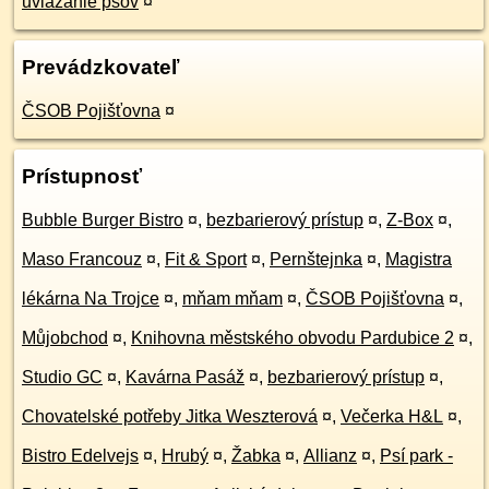
uviazanie psov
¤
Prevádzkovateľ
ČSOB Pojišťovna
¤
Prístupnosť
Bubble Burger Bistro
¤
,
bezbarierový prístup
¤
,
Z-Box
¤
,
Maso Francouz
¤
,
Fit & Sport
¤
,
Pernštejnka
¤
,
Magistra
lékárna Na Trojce
¤
,
mňam mňam
¤
,
ČSOB Pojišťovna
¤
,
Můjobchod
¤
,
Knihovna městského obvodu Pardubice 2
¤
,
Studio GC
¤
,
Kavárna Pasáž
¤
,
bezbarierový prístup
¤
,
Chovatelské potřeby Jitka Weszterová
¤
,
Večerka H&L
¤
,
Bistro Edelvejs
¤
,
Hrubý
¤
,
Žabka
¤
,
Allianz
¤
,
Psí park -