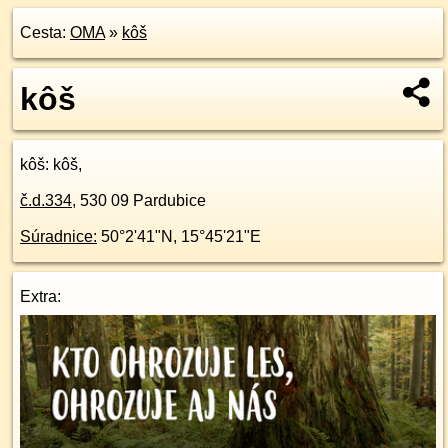
Cesta:
OMA
»
kôš
kôš
kôš
: kôš,
č.d.
334
,
530 09
Pardubice
Súradnice:
50°2'41"N
,
15°45'21"E
Extra: