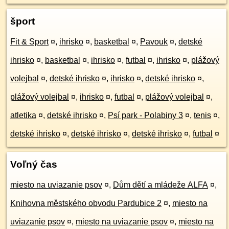
šport
Fit & Sport
¤
,
ihrisko
¤
,
basketbal
¤
,
Pavouk
¤
,
detské
ihrisko
¤
,
basketbal
¤
,
ihrisko
¤
,
futbal
¤
,
ihrisko
¤
,
plážový
volejbal
¤
,
detské ihrisko
¤
,
ihrisko
¤
,
detské ihrisko
¤
,
plážový volejbal
¤
,
ihrisko
¤
,
futbal
¤
,
plážový volejbal
¤
,
atletika
¤
,
detské ihrisko
¤
,
Psí park - Polabiny 3
¤
,
tenis
¤
,
detské ihrisko
¤
,
detské ihrisko
¤
,
detské ihrisko
¤
,
futbal
¤
Voľný čas
miesto na uviazanie psov
¤
,
Dům dětí a mládeže ALFA
¤
,
Knihovna městského obvodu Pardubice 2
¤
,
miesto na
uviazanie psov
¤
,
miesto na uviazanie psov
¤
,
miesto na