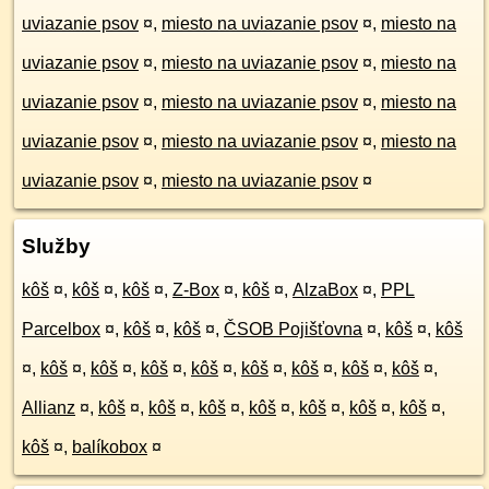
uviazanie psov
¤
,
miesto na uviazanie psov
¤
,
miesto na
uviazanie psov
¤
,
miesto na uviazanie psov
¤
,
miesto na
uviazanie psov
¤
,
miesto na uviazanie psov
¤
,
miesto na
uviazanie psov
¤
,
miesto na uviazanie psov
¤
,
miesto na
uviazanie psov
¤
,
miesto na uviazanie psov
¤
Služby
kôš
¤
,
kôš
¤
,
kôš
¤
,
Z-Box
¤
,
kôš
¤
,
AlzaBox
¤
,
PPL
Parcelbox
¤
,
kôš
¤
,
kôš
¤
,
ČSOB Pojišťovna
¤
,
kôš
¤
,
kôš
¤
,
kôš
¤
,
kôš
¤
,
kôš
¤
,
kôš
¤
,
kôš
¤
,
kôš
¤
,
kôš
¤
,
kôš
¤
,
Allianz
¤
,
kôš
¤
,
kôš
¤
,
kôš
¤
,
kôš
¤
,
kôš
¤
,
kôš
¤
,
kôš
¤
,
kôš
¤
,
balíkobox
¤