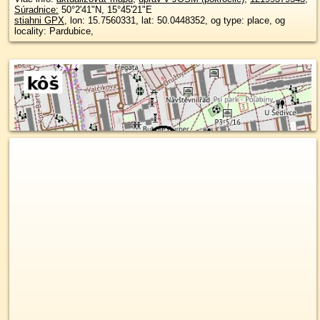
Súradnice:
50°2'41"N
,
15°45'21"E
stiahni GPX
, lon: 15.7560331, lat: 50.0448352, og type: place, og
locality: Pardubice,