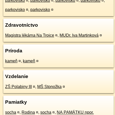
parkovisko
¤
,
parkovisko
¤
,
parkovisko
¤
,
parkovisko
¤
,
parkovisko
¤
,
parkovisko
¤
Zdravotníctvo
Magistra lékárna Na Trojce
¤
,
MUDr. Iva Martinková
¤
Príroda
kameň
¤
,
kameň
¤
Vzdelanie
ZŠ Polabiny III
¤
,
MŠ Stonožka
¤
Pamiatky
socha
¤
,
Rodina
¤
,
socha
¤
,
NA PAMÁTKU npor.