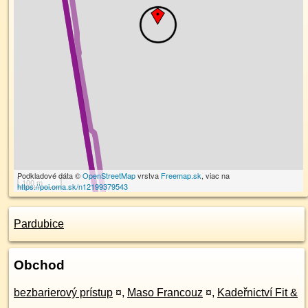
Podkladové dáta ©
OpenStreetMap
vrstva
Freemap.sk
, viac na
100 m
https://poi.oma.sk/n12199379543
Pardubice
Obchod
bezbarierový prístup
¤
,
Maso Francouz
¤
,
Kadeřnictví Fit &