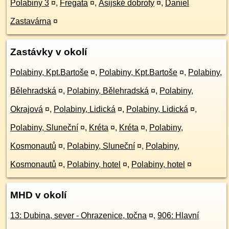
Polabiny 3
¤
,
Fregata
¤
,
Asijské dobroty
¤
,
Daniel
Zastavárna
¤
Zastávky v okolí
Polabiny, Kpt.Bartoše
¤
,
Polabiny, Kpt.Bartoše
¤
,
Polabiny,
Bělehradská
¤
,
Polabiny, Bělehradská
¤
,
Polabiny,
Okrajová
¤
,
Polabiny, Lidická
¤
,
Polabiny, Lidická
¤
,
Polabiny, Sluneční
¤
,
Kréta
¤
,
Kréta
¤
,
Polabiny,
Kosmonautů
¤
,
Polabiny, Sluneční
¤
,
Polabiny,
Kosmonautů
¤
,
Polabiny, hotel
¤
,
Polabiny, hotel
¤
MHD v okolí
13: Dubina, sever - Ohrazenice, točna
¤
,
906: Hlavní