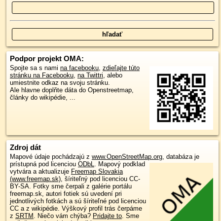
Podpor projekt OMA:
Spojte sa s nami
na facebooku
,
zdieľajte túto
stránku na Facebooku
,
na Twittri
, alebo
umiestnite odkaz na svoju stránku.
Ale hlavne doplňte dáta do Openstreetmap,
články do wikipédie, ...
Zdroj dát
Mapové údaje pochádzajú z
www.OpenStreetMap.org
, databáza je
prístupná pod licenciou
ODbL
.
Mapový podklad
vytvára a aktualizuje
Freemap Slovakia
(www.freemap.sk)
, šíriteľný pod licenciou CC-
BY-SA. Fotky sme čerpali z galérie portálu
freemap.sk, autori fotiek sú uvedení pri
jednotlivých fotkách a sú šíriteľné pod licenciou
CC a z wikipédie. Výškový profil trás čerpáme
z
SRTM
. Niečo vám chýba?
Pridajte to
. Sme