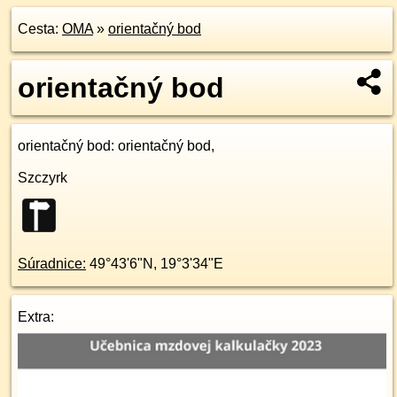
Cesta:
OMA
»
orientačný bod
orientačný bod
orientačný bod
: orientačný bod,
Szczyrk
Súradnice:
49°43'6"N
,
19°3'34"E
Extra: