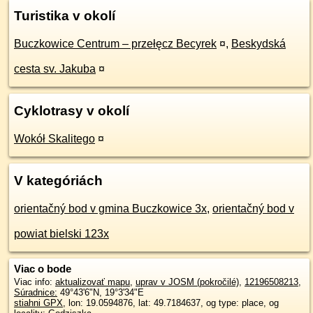
Turistika v okolí
Buczkowice Centrum – przełęcz Becyrek
¤
,
Beskydská
cesta sv. Jakuba
¤
Cyklotrasy v okolí
Wokół Skalitego
¤
V kategóriách
orientačný bod v gmina Buczkowice 3x
,
orientačný bod v
powiat bielski 123x
Viac o bode
Viac info:
aktualizovať mapu
,
uprav v JOSM (pokročilé)
,
12196508213
,
Súradnice:
49°43'6"N
,
19°3'34"E
stiahni GPX
, lon: 19.0594876, lat: 49.7184637, og type: place, og