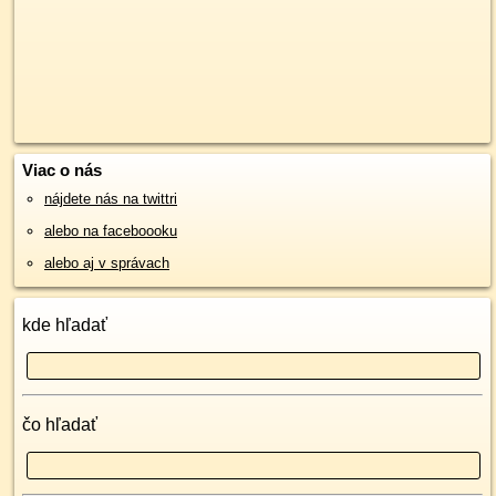
Viac o nás
nájdete nás na twittri
alebo na faceboooku
alebo aj v správach
kde hľadať
čo hľadať