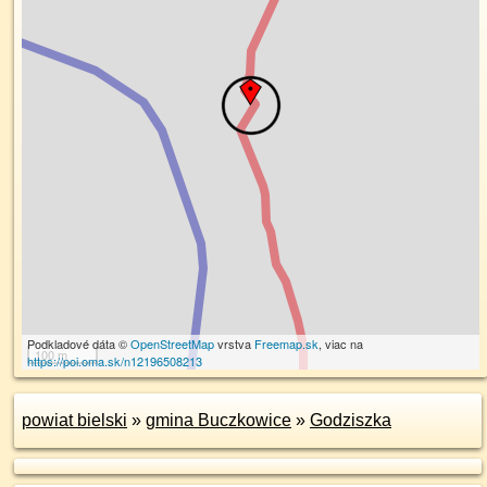
Podkladové dáta ©
OpenStreetMap
vrstva
Freemap.sk
, viac na
100 m
https://poi.oma.sk/n12196508213
powiat bielski
»
gmina Buczkowice
»
Godziszka