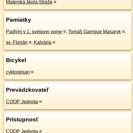
Materská škola Stráže
¤
Pamiatky
Padlým v 1. svetovej vojne
¤
,
Tomáš Garrigue Masaryk
¤
,
sv. Florián
¤
,
Kalvária
¤
Bicykel
cyklostojan
¤
Prevádzkovateľ
COOP Jednota
¤
Prístupnosť
COOP Jednota
¤