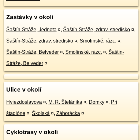
Zastávky v okolí
Šaštín-Stráže, Jednota
¤
,
Šaštín-Stráže, zdrav. stredisko
¤
,
Šaštín-Stráže, zdrav. stredisko
¤
,
Smolinské, rázc.
¤
,
Šaštín-Stráže, Belveder
¤
,
Smolinské, rázc.
¤
,
Šaštín-
Stráže, Belveder
¤
Ulice v okolí
Hviezdoslavova
¤
,
M. R. Štefánika
¤
,
Domky
¤
,
Pri
štadióne
¤
,
Školská
¤
,
Záhorácka
¤
Cyklotrasy v okolí