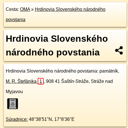
Cesta:
OMA
»
Hrdinovia Slovenského národného
povstania
Hrdinovia Slovenského
národného povstania
Hrdinovia Slovenského národného povstania
: pamätník,
M. R. Štefánika
1
,
908 41
Šaštín-Stráže, Stráže nad
Myjavou
Súradnice:
48°38'51"N
,
17°8'36"E