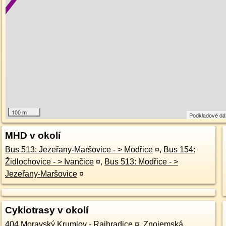
100 m
Podkladové dá
MHD v okolí
Bus 513: Jezeřany-Maršovice - > Modřice
¤
,
Bus 154:
Židlochovice - > Ivančice
¤
,
Bus 513: Modřice - >
Jezeřany-Maršovice
¤
Cyklotrasy v okolí
404 Moravský Krumlov - Rajhradice
¤
,
Znojemská