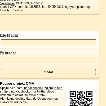
Súradnice:
49°3'16"N
,
16°29'12"E
stiahni GPX
, lon: 16.4868537, lat: 49.0544811, og type: place, og
locality: Pravlov,
kde hľadať
čo hľadať
Podpor projekt OMA:
Spojte sa s nami
na facebooku
,
zdieľajte túto
stránku na Facebooku
,
na Twittri
, alebo
umiestnite odkaz na svoju stránku.
Ale hlavne doplňte dáta do Openstreetmap,
články do wikipédie, ...