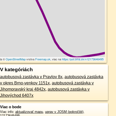
ta ©
OpenStreetMap
vrstva
Freemap.sk
, viac na
https://poi.oma.sk/n12173646495
V kategóriách
autobusová zastávka v Pravlov 8x
,
autobusová zastávka
v okres Brno-venkov 1151x
,
autobusová zastávka v
Jihomoravský kraj 4842x
,
autobusová zastávka v
Jihovýchod 6407x
Viac o bode
Viac info:
aktualizovať mapu
,
uprav v JOSM (pokročilé)
,
12173646495
,