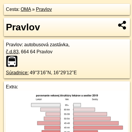
Cesta:
OMA
»
Pravlov
Pravlov
Pravlov
: autobusová zastávka,
č.d.
83
,
664 64
Pravlov
Súradnice:
49°3'16"N
,
16°29'12"E
Extra: