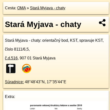
Cesta:
OMA
»
Stará Myjava - chaty
Stará Myjava - chaty
Stará Myjava - chaty
: orientačný bod, KST, spravuje KST,
číslo 8111/6,5,
č.d.
516
,
907 01
Stará Myjava
Súradnice:
48°48'43"N
,
17°35'44"E
Extra: