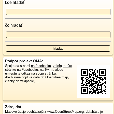
kde hľadať
čo hľadať
Podpor projekt OMA:
Spojte sa s nami
na facebooku
,
zdieľajte túto
stránku na Facebooku
,
na Twittri
, alebo
umiestnite odkaz na svoju stránku.
Ale hlavne doplňte dáta do Openstreetmap,
články do wikipédie, ...
Zdroj dát
Mapové údaje pochádzajú z
www.OpenStreetMap.org
, databáza je