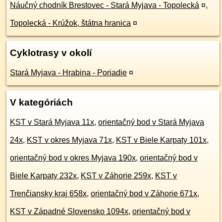
Náučný chodník Brestovec - Stará Myjava - Topolecká
¤
,
Topolecká - Krúžok, štátna hranica
¤
Cyklotrasy v okolí
Stará Myjava - Hrabina - Poriadie
¤
V kategóriách
KST v Stará Myjava 11x
,
orientačný bod v Stará Myjava
24x
,
KST v okres Myjava 71x
,
KST v Biele Karpaty 101x
,
orientačný bod v okres Myjava 190x
,
orientačný bod v
Biele Karpaty 232x
,
KST v Záhorie 259x
,
KST v
Trenčiansky kraj 658x
,
orientačný bod v Záhorie 671x
,
KST v Západné Slovensko 1094x
,
orientačný bod v