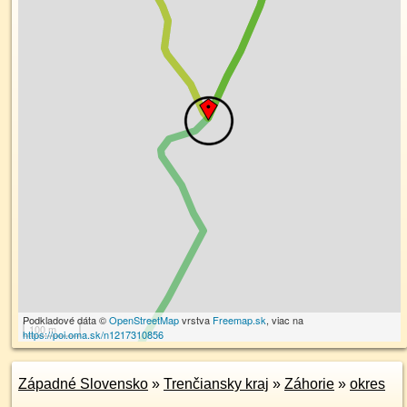
Podkladové dáta ©
OpenStreetMap
vrstva
Freemap.sk
, viac na
100 m
https://poi.oma.sk/n1217310856
Západné Slovensko
»
Trenčiansky kraj
»
Záhorie
»
okres