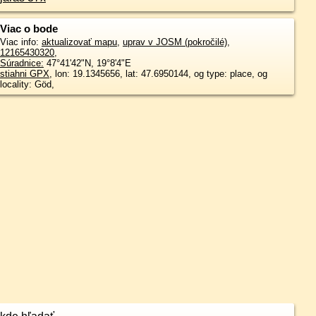
Viac o bode
Viac info:
aktualizovať mapu
,
uprav v JOSM (pokročilé)
,
12165430320
,
Súradnice:
47°41'42"N
,
19°8'4"E
stiahni GPX
, lon: 19.1345656, lat: 47.6950144, og type: place, og
locality: Göd,