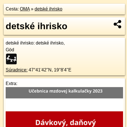
Cesta:
OMA
»
detské ihrisko
detské ihrisko
detské ihrisko
: detské ihrisko,
Göd
Súradnice:
47°41'42"N
,
19°8'4"E
Extra: