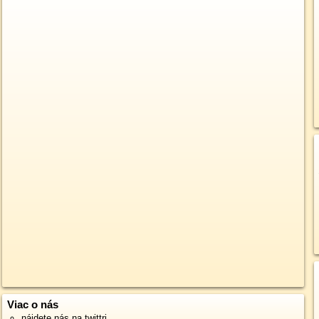
Viac o nás
nájdete nás na twittri