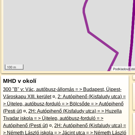
100 m
Podkladové dá
MHD v okolí
300 "B" v: Vác, autóbusz-állomás = > Budapest, Újpest-
Városkapu XIII. kerület
¤
,
2: Autópihenő (Kisfaludy utca) =
> Újtelep, autóbusz-forduló = > Bölcsőde = > Autópihenő
(Pesti út)
¤
,
2H: Autópihenő (Kisfaludy utca) = > Huzella
Tivadar iskola = > Újtelep, autóbusz-forduló = >
Autópihenő (Pesti út)
¤
,
2H: Autópihenő (Kisfaludy utca) =
> Németh László iskola = > Jácint utca = > Németh László