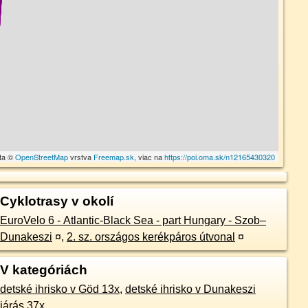
ta ©
OpenStreetMap
vrstva
Freemap.sk
, viac na
https://poi.oma.sk/n12165430320
Cyklotrasy v okolí
EuroVelo 6 - Atlantic-Black Sea - part Hungary - Szob–
Dunakeszi
¤
,
2. sz. országos kerékpáros útvonal
¤
V kategóriách
detské ihrisko v Göd 13x
,
detské ihrisko v Dunakeszi
járás 37x