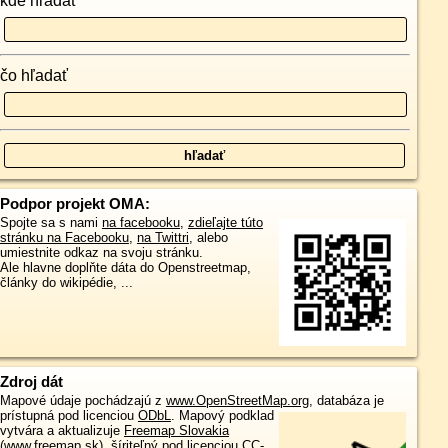
kde hľadať
čo hľadať
Podpor projekt OMA:
Spojte sa s nami
na facebooku
,
zdieľajte túto
stránku na Facebooku
,
na Twittri
, alebo
umiestnite odkaz na svoju stránku.
Ale hlavne doplňte dáta do Openstreetmap,
články do wikipédie, ...
Zdroj dát
Mapové údaje pochádzajú z
www.OpenStreetMap.org
, databáza je
prístupná pod licenciou
ODbL
.
Mapový podklad
vytvára a aktualizuje
Freemap Slovakia
(www.freemap.sk)
, šíriteľný pod licenciou CC-