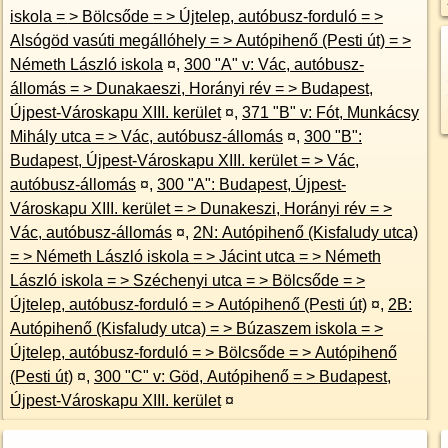
iskola = > Bölcsőde = > Újtelep, autóbusz-forduló = >
Alsógöd vasúti megállóhely = > Autópihenő (Pesti út) = >
Németh László iskola
¤
,
300 "A" v: Vác, autóbusz-
állomás = > Dunakaeszi, Horányi rév = > Budapest,
Újpest-Városkapu XIII. kerület
¤
,
371 "B" v: Fót, Munkácsy
Mihály utca = > Vác, autóbusz-állomás
¤
,
300 "B":
Budapest, Újpest-Városkapu XIII. kerület = > Vác,
autóbusz-állomás
¤
,
300 "A": Budapest, Újpest-
Városkapu XIII. kerület = > Dunakeszi, Horányi rév = >
Vác, autóbusz-állomás
¤
,
2N: Autópihenő (Kisfaludy utca)
= > Németh László iskola = > Jácint utca = > Németh
László iskola = > Széchenyi utca = > Bölcsőde = >
Újtelep, autóbusz-forduló = > Autópihenő (Pesti út)
¤
,
2B:
Autópihenő (Kisfaludy utca) = > Búzaszem iskola = >
Újtelep, autóbusz-forduló = > Bölcsőde = > Autópihenő
(Pesti út)
¤
,
300 "C" v: Göd, Autópihenő = > Budapest,
Újpest-Városkapu XIII. kerület
¤