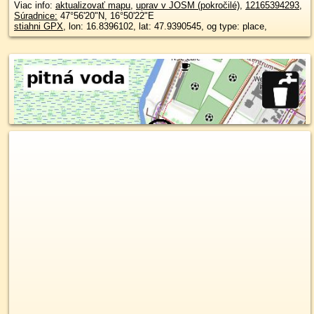
Viac info:
aktualizovať mapu
,
uprav v JOSM (pokročilé)
,
12165394293
,
Súradnice:
47°56'20"N
,
16°50'22"E
stiahni GPX
, lon: 16.8396102, lat: 47.9390545, og type: place,