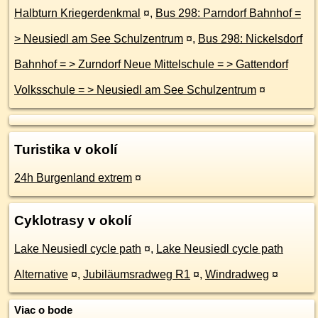
Halbturn Kriegerdenkmal
¤
,
Bus 298: Parndorf Bahnhof =
> Neusiedl am See Schulzentrum
¤
,
Bus 298: Nickelsdorf
Bahnhof = > Zurndorf Neue Mittelschule = > Gattendorf
Volksschule = > Neusiedl am See Schulzentrum
¤
Turistika v okolí
24h Burgenland extrem
¤
Cyklotrasy v okolí
Lake Neusiedl cycle path
¤
,
Lake Neusiedl cycle path
Alternative
¤
,
Jubiläumsradweg R1
¤
,
Windradweg
¤
Viac o bode