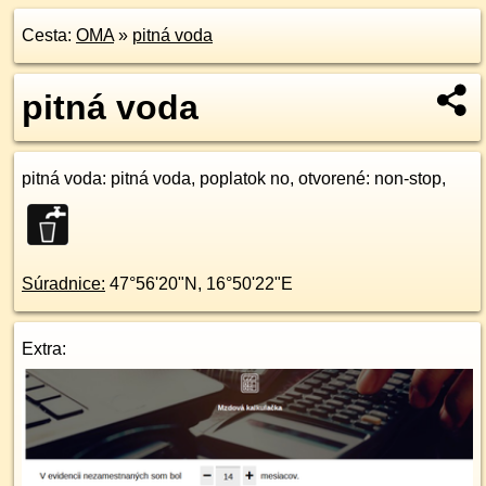
Cesta:
OMA
»
pitná voda
pitná voda
pitná voda
: pitná voda, poplatok no, otvorené: non-stop,
Súradnice:
47°56'20"N
,
16°50'22"E
Extra: