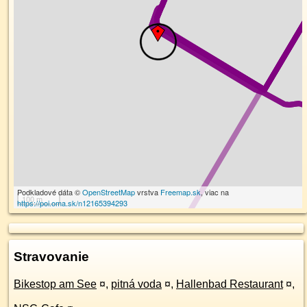
Podkladové dáta ©
OpenStreetMap
vrstva
Freemap.sk
, viac na
100 m
https://poi.oma.sk/n12165394293
Stravovanie
Bikestop am See
¤
,
pitná voda
¤
,
Hallenbad Restaurant
¤
,