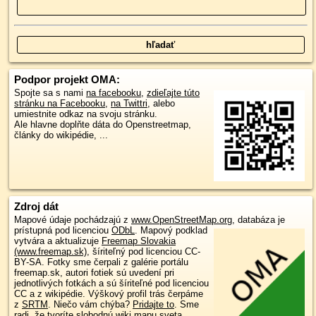
Podpor projekt OMA:
Spojte sa s nami
na facebooku
,
zdieľajte túto
stránku na Facebooku
,
na Twittri
, alebo
umiestnite odkaz na svoju stránku.
Ale hlavne doplňte dáta do Openstreetmap,
články do wikipédie, ...
Zdroj dát
Mapové údaje pochádzajú z
www.OpenStreetMap.org
, databáza je
prístupná pod licenciou
ODbL
.
Mapový podklad
vytvára a aktualizuje
Freemap Slovakia
(www.freemap.sk)
, šíriteľný pod licenciou CC-
BY-SA. Fotky sme čerpali z galérie portálu
freemap.sk, autori fotiek sú uvedení pri
jednotlivých fotkách a sú šíriteľné pod licenciou
CC a z wikipédie. Výškový profil trás čerpáme
z
SRTM
. Niečo vám chýba?
Pridajte to
. Sme
radi, že tvoríte slobodnú wiki mapu sveta.