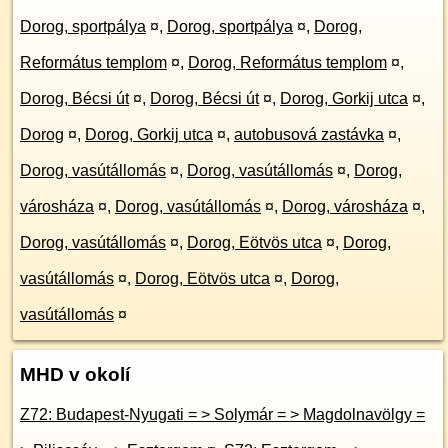
Dorog, sportpálya
¤
,
Dorog, sportpálya
¤
,
Dorog,
Református templom
¤
,
Dorog, Református templom
¤
,
Dorog, Bécsi út
¤
,
Dorog, Bécsi út
¤
,
Dorog, Gorkij utca
¤
,
Dorog
¤
,
Dorog, Gorkij utca
¤
,
autobusová zastávka
¤
,
Dorog, vasútállomás
¤
,
Dorog, vasútállomás
¤
,
Dorog,
városháza
¤
,
Dorog, vasútállomás
¤
,
Dorog, városháza
¤
,
Dorog, vasútállomás
¤
,
Dorog, Eötvös utca
¤
,
Dorog,
vasútállomás
¤
,
Dorog, Eötvös utca
¤
,
Dorog,
vasútállomás
¤
MHD v okolí
Z72: Budapest-Nyugati = > Solymár = > Magdolnavölgy =