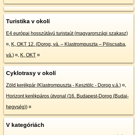
Turistika v okolí
E4 európai hosszútávú turistaút (magyarországi szakasz)
¤
,
K, OKT 12. (Dorog, vá. – Klastrompuszta – Piliscsaba,
vá.)
¤
,
K, OKT
¤
Cyklotrasy v okolí
Zöld kerékpár (Klastrompuszta - Kesztölc - Dorog v.á.)
¤
,
Horizont kerékpáros útvonal (16. Budapest-Dorog (Budai-
hegység))
¤
V kategóriách