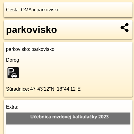
Cesta:
OMA
»
parkovisko
parkovisko
parkovisko
: parkovisko,
Dorog
Súradnice:
47°43'12"N
,
18°44'12"E
Extra: