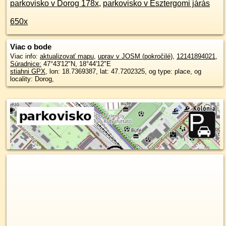
parkovisko v Dorog 178x
,
parkovisko v Esztergomi járás
650x
Viac o bode
Viac info:
aktualizovať mapu
,
uprav v JOSM (pokročilé)
,
12141894021
,
Súradnice:
47°43'12"N
,
18°44'12"E
stiahni GPX
, lon: 18.7369387, lat: 47.7202325, og type: place, og
locality: Dorog,