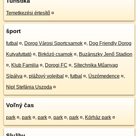
Turistika
Temetkezési értesítő
¤
šport
futbal
¤
,
Dorog Városi Sportcsarnok
¤
,
Dog Friendly Dorog
Kutyafuttató
¤
,
Birkózó csarnok
¤
,
Buzánszky Jenő Stadion
¤
,
Klub Familia
¤
,
Dorogi FC
¤
,
Sítechnika Műanyag
Sípálya
¤
,
plážový volejbal
¤
,
futbal
¤
,
Úszómedence
¤
,
Nipl Stefánia Uszoda
¤
Voľný čas
park
¤
,
park
¤
,
park
¤
,
park
¤
,
park
¤
,
Kórház park
¤
Služby