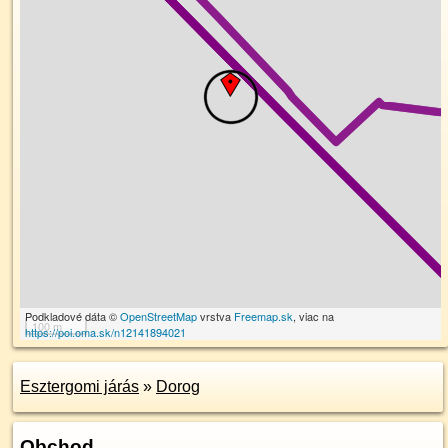
Podkladové dáta ©
OpenStreetMap
vrstva
Freemap.sk
, viac na
100 m
https://poi.oma.sk/n12141894021
Esztergomi járás
»
Dorog
Obchod