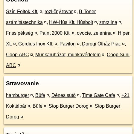
Szín-Foltok Kft.
¤
,
rozličný tovar
¤
,
B-Toner
számítástechnika
¤
,
HW-Hús Kft. Húsbolt
¤
,
zmrzlina
¤
,
Friss pékség
¤
,
Paint 2000 Kft.
¤
,
ovocie, zelenina
¤
,
Hiper
XL
¤
,
Gordius Inox Kft.
¤
,
Pavilon
¤
,
Dorogi Ötház Piac
¤
,
Coop ABC
¤
,
Munkaruházat, munkavédelem
¤
,
Coop Süni
ABC
¤
Stravovanie
hamburger
¤
,
Büfé
¤
,
Dénes sütő
¤
,
Time Gate Cafe
¤
,
+21
Koktélbár
¤
,
Büfé
¤
,
Stop Burger Dorog
¤
,
Stop Burger
Dorog
¤