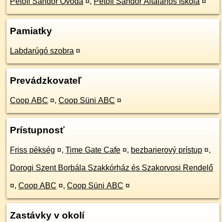
Petőfi Sándor Óvoda
¤
,
Petőfi Sándor Általános Iskola
¤
Pamiatky
Labdarúgó szobra
¤
Prevádzkovateľ
Coop ABC
¤
,
Coop Süni ABC
¤
Prístupnosť
Friss pékség
¤
,
Time Gate Cafe
¤
,
bezbarierový prístup
¤
,
Dorogi Szent Borbála Szakkórház és Szakorvosi Rendelő
¤
,
Coop ABC
¤
,
Coop Süni ABC
¤
Zastávky v okolí