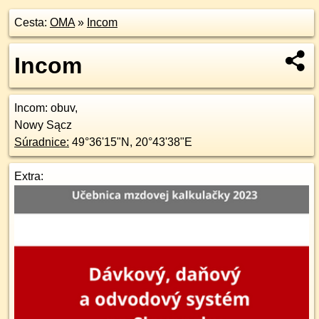
Cesta:
OMA
»
Incom
Incom
Incom
: obuv,
Nowy Sącz
Súradnice:
49°36'15"N
,
20°43'38"E
Extra: