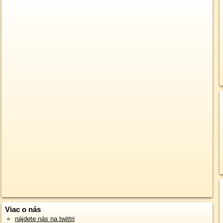
Viac o nás
nájdete nás na twittri