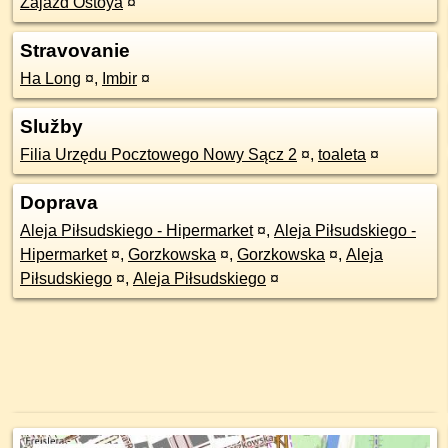
Zajazd Ostoya
¤
Stravovanie
Ha Long
¤
,
Imbir
¤
Služby
Filia Urzędu Pocztowego Nowy Sącz 2
¤
,
toaleta
¤
Doprava
Aleja Piłsudskiego - Hipermarket
¤
,
Aleja Piłsudskiego -
Hipermarket
¤
,
Gorzkowska
¤
,
Gorzkowska
¤
,
Aleja
Piłsudskiego
¤
,
Aleja Piłsudskiego
¤