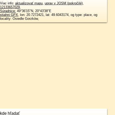
Viac info:
aktualizovať mapu
,
uprav v JOSM (pokročilé)
,
12133657029
,
Súradnice:
49°36'15"N
,
20°43'38"E
stiahni GPX
, lon: 20.7272421, lat: 49.6043174, og type: place, og
locality: Osiedle Gorzków,
kde hľadať