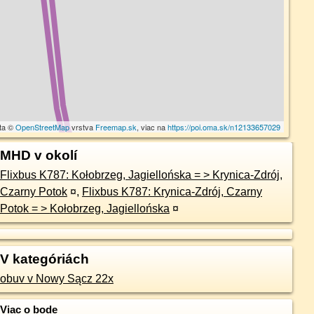
ta ©
OpenStreetMap
vrstva
Freemap.sk
, viac na
https://poi.oma.sk/n12133657029
MHD v okolí
Flixbus K787: Kołobrzeg, Jagiellońska = > Krynica-Zdrój,
Czarny Potok
¤
,
Flixbus K787: Krynica-Zdrój, Czarny
Potok = > Kołobrzeg, Jagiellońska
¤
V kategóriách
obuv v Nowy Sącz 22x
Viac o bode