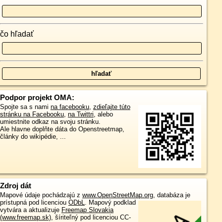
čo hľadať
Podpor projekt OMA:
Spojte sa s nami
na facebooku
,
zdieľajte túto
stránku na Facebooku
,
na Twittri
, alebo
umiestnite odkaz na svoju stránku.
Ale hlavne doplňte dáta do Openstreetmap,
články do wikipédie, ...
Zdroj dát
Mapové údaje pochádzajú z
www.OpenStreetMap.org
, databáza je
prístupná pod licenciou
ODbL
.
Mapový podklad
vytvára a aktualizuje
Freemap Slovakia
(www.freemap.sk)
, šíriteľný pod licenciou CC-