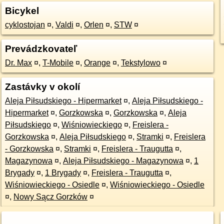
Bicykel
cyklostojan
¤
,
Valdi
¤
,
Orlen
¤
,
STW
¤
Prevádzkovateľ
Dr. Max
¤
,
T-Mobile
¤
,
Orange
¤
,
Tekstylowo
¤
Zastávky v okolí
Aleja Piłsudskiego - Hipermarket
¤
,
Aleja Piłsudskiego -
Hipermarket
¤
,
Gorzkowska
¤
,
Gorzkowska
¤
,
Aleja
Piłsudskiego
¤
,
Wiśniowieckiego
¤
,
Freislera -
Gorzkowska
¤
,
Aleja Piłsudskiego
¤
,
Stramki
¤
,
Freislera
- Gorzkowska
¤
,
Stramki
¤
,
Freislera - Traugutta
¤
,
Magazynowa
¤
,
Aleja Piłsudskiego - Magazynowa
¤
,
1
Brygady
¤
,
1 Brygady
¤
,
Freislera - Traugutta
¤
,
Wiśniowieckiego - Osiedle
¤
,
Wiśniowieckiego - Osiedle
¤
,
Nowy Sącz Gorzków
¤