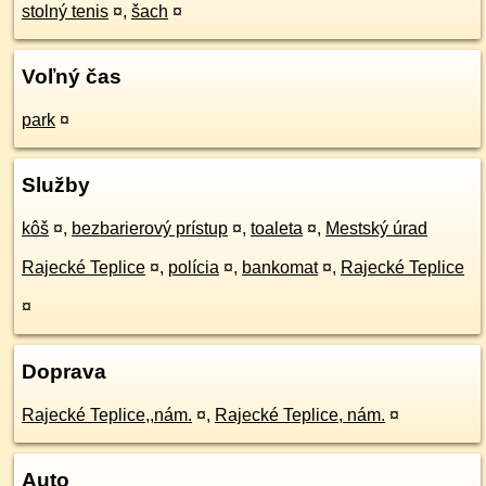
stolný tenis
¤
,
šach
¤
Voľný čas
park
¤
Služby
kôš
¤
,
bezbarierový prístup
¤
,
toaleta
¤
,
Mestský úrad
Rajecké Teplice
¤
,
polícia
¤
,
bankomat
¤
,
Rajecké Teplice
¤
Doprava
Rajecké Teplice,,nám.
¤
,
Rajecké Teplice, nám.
¤
Auto