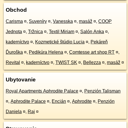
Obchod
Carisma
¤
,
Suveníry
¤
,
Vanesska
¤
,
masáž
¤
,
COOP
Jednota
¤
,
Tržnica
¤
,
Textil Miriam
¤
,
Salón Anka
¤
,
kaderníctvo
¤
,
Kozmetické štúdio Lucia
¤
,
Pekáreň
Ďuroška
¤
,
Pedikúra Helena
¤
,
Comtesse art shop RT
¤
,
Revital
¤
,
kaderníctvo
¤
,
TWIST SK
¤
,
Bellezza
¤
,
masáž
¤
Ubytovanie
Royal Apartments Aphrodite Palace
¤
,
Penzión Talisman
¤
,
Aphrodite Palace
¤
,
Encián
¤
,
Aphrodite
¤
,
Penzión
Daniela
¤
,
Raj
¤