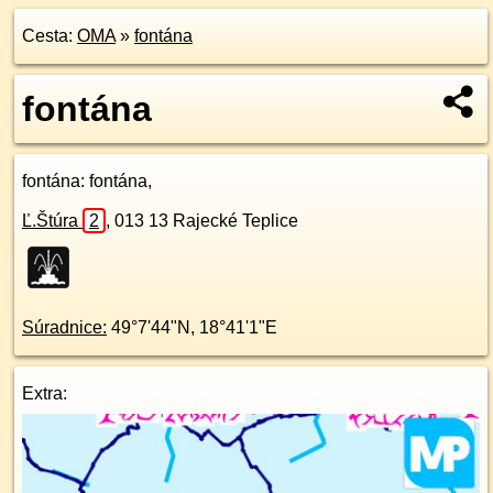
Cesta:
OMA
»
fontána
fontána
fontána
: fontána,
Ľ.Štúra
2
,
013 13
Rajecké Teplice
Súradnice:
49°7'44"N
,
18°41'1"E
Extra: