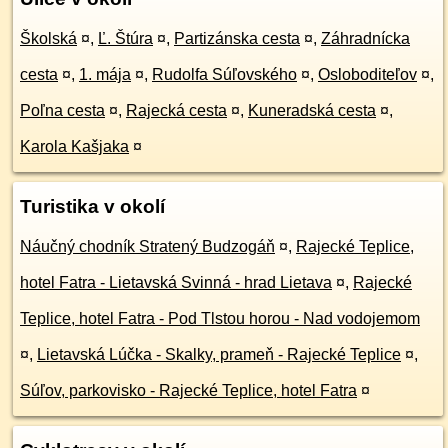
Školská
¤
,
Ľ. Štúra
¤
,
Partizánska cesta
¤
,
Záhradnícka
cesta
¤
,
1. mája
¤
,
Rudolfa Súľovského
¤
,
Osloboditeľov
¤
,
Poľna cesta
¤
,
Rajecká cesta
¤
,
Kuneradská cesta
¤
,
Karola Kašjaka
¤
Turistika v okolí
Náučný chodník Stratený Budzogáň
¤
,
Rajecké Teplice,
hotel Fatra - Lietavská Svinná - hrad Lietava
¤
,
Rajecké
Teplice, hotel Fatra - Pod Tlstou horou - Nad vodojemom
¤
,
Lietavská Lúčka - Skalky, prameň - Rajecké Teplice
¤
,
Súľov, parkovisko - Rajecké Teplice, hotel Fatra
¤