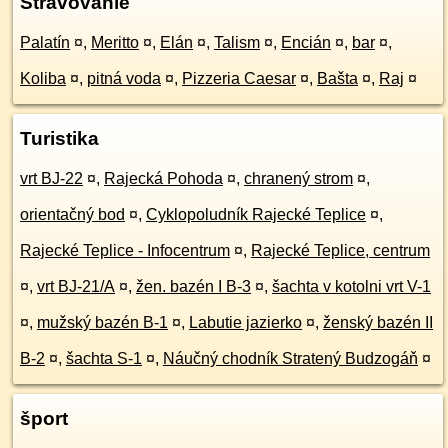
Stravovanie
Palatín
¤
,
Meritto
¤
,
Elán
¤
,
Talism
¤
,
Encián
¤
,
bar
¤
,
Koliba
¤
,
pitná voda
¤
,
Pizzeria Caesar
¤
,
Bašta
¤
,
Raj
¤
Turistika
vrt BJ-22
¤
,
Rajecká Pohoda
¤
,
chranený strom
¤
,
orientačný bod
¤
,
Cyklopoludník Rajecké Teplice
¤
,
Rajecké Teplice - Infocentrum
¤
,
Rajecké Teplice, centrum
¤
,
vrt BJ-21/A
¤
,
žen. bazén I B-3
¤
,
šachta v kotolni vrt V-1
¤
,
mužský bazén B-1
¤
,
Labutie jazierko
¤
,
ženský bazén II
B-2
¤
,
šachta S-1
¤
,
Náučný chodník Stratený Budzogáň
¤
šport