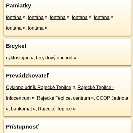
Pamiatky
fontána
¤
,
fontána
¤
,
fontána
¤
,
fontána
¤
,
fontána
¤
,
fontána
¤
,
fontána
¤
Bicykel
cyklostojan
¤
,
bicyklový obchod
¤
Prevádzkovateľ
Cyklopoludník Rajecké Teplice
¤
,
Rajecké Teplice -
Infocentrum
¤
,
Rajecké Teplice, centrum
¤
,
COOP Jednota
¤
,
bankomat
¤
,
Rajecké Teplice
¤
Prístupnosť