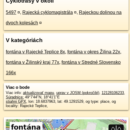
Cyklotrasy v okolí
5497
¤
,
Rajecká cyklomagistrála
¤
,
Rajeckou dolinou na
dvoch kolesách
¤
V kategóriách
fontána v Rajecké Teplice 8x
,
fontána v okres Žilina 22x
,
fontána v Žilinský kraj 77x
,
fontána v Stredné Slovensko
166x
Viac o bode
Viac info:
aktualizovať mapu
,
uprav v JOSM (pokročilé)
,
12128106233
,
Súradnice:
49°7'44"N
,
18°41'1"E
stiahni GPX
, lon: 18.6837963, lat: 49.1291529, og type: place, og
locality: Rajecké Teplice,