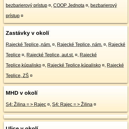
bezbarierový prístup
¤
,
COOP Jednota
¤
,
bezbarierový
prístup
¤
Zastávky v okolí
Rajecké Teplice,,nám.
¤
,
Rajecké Teplice, nám.
¤
,
Rajecké
Teplice
¤
,
Rajecké Teplice, aut.st.
¤
,
Rajecké
Teplice,kúpalisko
¤
,
Rajecké Teplice,kúpalisko
¤
,
Rajecké
Teplice, ZŠ
¤
MHD v okolí
S4: Žilina = > Rajec
¤
,
S4: Rajec = > Žilina
¤
Ulice v okolí