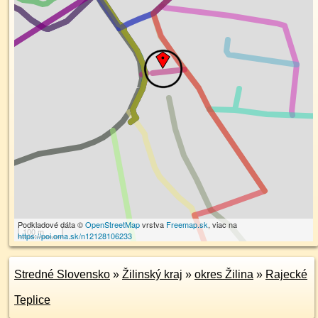
Podkladové dáta ©
OpenStreetMap
vrstva
Freemap.sk
, viac na
100 m
https://poi.oma.sk/n12128106233
Stredné Slovensko
»
Žilinský kraj
»
okres Žilina
»
Rajecké
Teplice