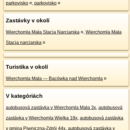
parkovisko
¤
,
parkovisko
¤
Zastávky v okolí
Wierchomla Mała Stacja Narciarska
¤
,
Wierchomla Mała
Stacja narciarska
¤
Turistika v okolí
Wierchomla Mała — Bacówka nad Wierchomlą
¤
V kategóriách
autobusová zastávka v Wierchomla Mała 3x
,
autobusová
zastávka v Wierchomla Wielka 18x
,
autobusová zastávka
v gmina Piwniczna-Zdrój 44x
,
autobusová zastávka v