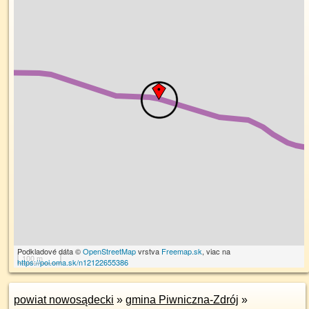
Podkladové dáta ©
OpenStreetMap
vrstva
Freemap.sk
, viac na
100 m
https://poi.oma.sk/n12122655386
powiat nowosądecki
»
gmina Piwniczna-Zdrój
»