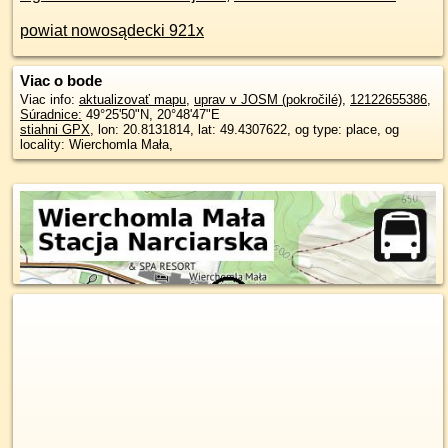
powiat nowosądecki 921x
Viac o bode
Viac info:
aktualizovať mapu
,
uprav v JOSM (pokročilé)
,
12122655386
,
Súradnice:
49°25'50"N
,
20°48'47"E
stiahni GPX
, lon: 20.8131814, lat: 49.4307622, og type: place, og
locality: Wierchomla Mała,