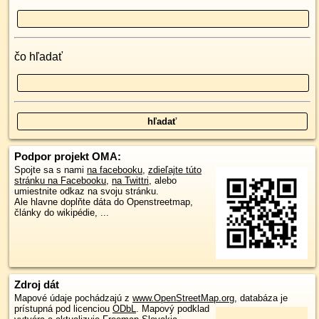
čo hľadať
Podpor projekt OMA:
Spojte sa s nami
na facebooku
,
zdieľajte túto
stránku na Facebooku
,
na Twittri
, alebo
umiestnite odkaz na svoju stránku.
Ale hlavne doplňte dáta do Openstreetmap,
články do wikipédie, ...
Zdroj dát
Mapové údaje pochádzajú z
www.OpenStreetMap.org
, databáza je
prístupná pod licenciou
ODbL
.
Mapový podklad