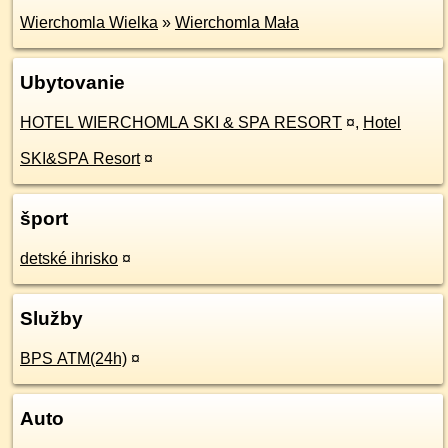
Wierchomla Wielka
»
Wierchomla Mała
Ubytovanie
HOTEL WIERCHOMLA SKI & SPA RESORT
¤
,
Hotel
SKI&SPA Resort
¤
šport
detské ihrisko
¤
Služby
BPS ATM(24h)
¤
Auto