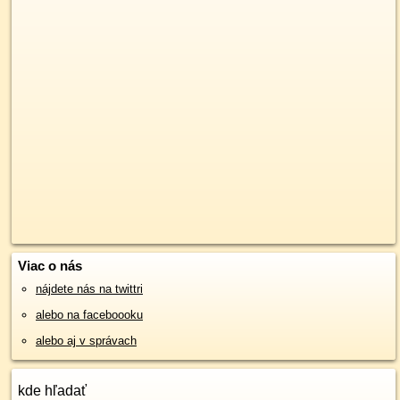
Viac o nás
nájdete nás na twittri
alebo na faceboooku
alebo aj v správach
kde hľadať