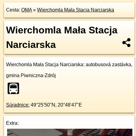
Cesta:
OMA
»
Wierchomla Mała Stacja Narciarska
Wierchomla Mała Stacja
Narciarska
Wierchomla Mała Stacja Narciarska
: autobusová zastávka,
gmina Piwniczna-Zdrój
Súradnice:
49°25'50"N
,
20°48'47"E
Extra: