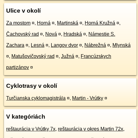
Ulice v okolí
Za mostom
¤
,
Horná
¤
,
Martinská
¤
,
Horná Kružná
¤
,
Čachovský rad
¤
,
Nová
¤
,
Hradská
¤
,
Námestie S.
Zachara
¤
,
Lesná
¤
,
Langov dvor
¤
,
Nábrežná
¤
,
Mlynská
¤
,
Matušovičovský rad
¤
,
Južná
¤
,
Francúzskych
partizánov
¤
Cyklotrasy v okolí
Turčianska cyklomagistrála
¤
,
Martin - Vrútky
¤
V kategóriách
reštaurácia v Vrútky 7x
,
reštaurácia v okres Martin 72x
,