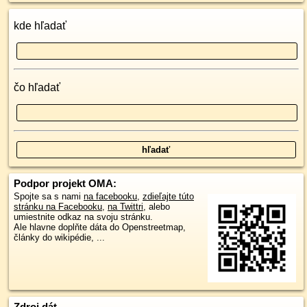
kde hľadať
čo hľadať
Podpor projekt OMA:
Spojte sa s nami
na facebooku
,
zdieľajte túto
stránku na Facebooku
,
na Twittri
, alebo
umiestnite odkaz na svoju stránku.
Ale hlavne doplňte dáta do Openstreetmap,
články do wikipédie, ...
Zdroj dát