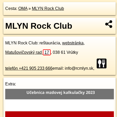
Cesta:
OMA
»
MLYN Rock Club
MLYN Rock Club
MLYN Rock Club
: reštaurácia,
webstránka
,
Matušovičovský rad
17
,
038 61
Vrútky
telefón +421 905 233 666
email: info@rcmlyn.sk,
Extra: