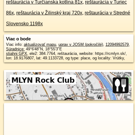
reštaurácia v Turčianska kotlina 81x
,
reštaurácia v Turiec
86x
,
reštaurácia v Žilinský kraj 720x
,
reštaurácia v Stredné
Slovensko 1198x
Viac o bode
Viac info:
aktualizovať mapu
,
uprav v JOSM (pokročilé)
,
12094992579
,
Súradnice:
49°6'48"N
,
18°55'3"E
stiahni GPX
, ele2: 384.7764, reštaurácia, website: https://rcmlyn.sk/,
lon: 18.9176807, lat: 49.1133728, og type: place, og locality: Vrútky,