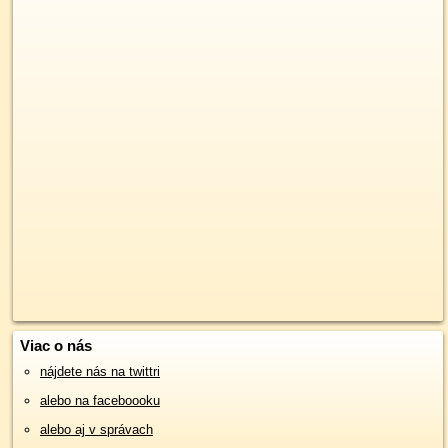
Viac o nás
nájdete nás na twittri
alebo na faceboooku
alebo aj v správach