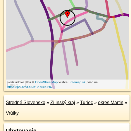
Podkladové dáta ©
OpenStreetMap
vrstva
Freemap.sk
, viac na
100 m
https://poi.oma.sk/n12094992579
Stredné Slovensko
»
Žilinský kraj
»
Turiec
»
okres Martin
»
Vrútky
Ubytovanie