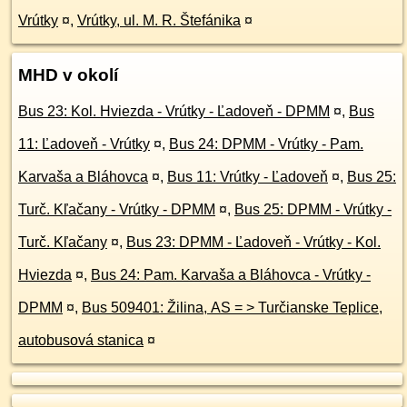
Vrútky
¤
,
Vrútky, ul. M. R. Štefánika
¤
MHD v okolí
Bus 23: Kol. Hviezda - Vrútky - Ľadoveň - DPMM
¤
,
Bus
11: Ľadoveň - Vrútky
¤
,
Bus 24: DPMM - Vrútky - Pam.
Karvaša a Bláhovca
¤
,
Bus 11: Vrútky - Ľadoveň
¤
,
Bus 25:
Turč. Kľačany - Vrútky - DPMM
¤
,
Bus 25: DPMM - Vrútky -
Turč. Kľačany
¤
,
Bus 23: DPMM - Ľadoveň - Vrútky - Kol.
Hviezda
¤
,
Bus 24: Pam. Karvaša a Bláhovca - Vrútky -
DPMM
¤
,
Bus 509401: Žilina, AS = > Turčianske Teplice,
autobusová stanica
¤