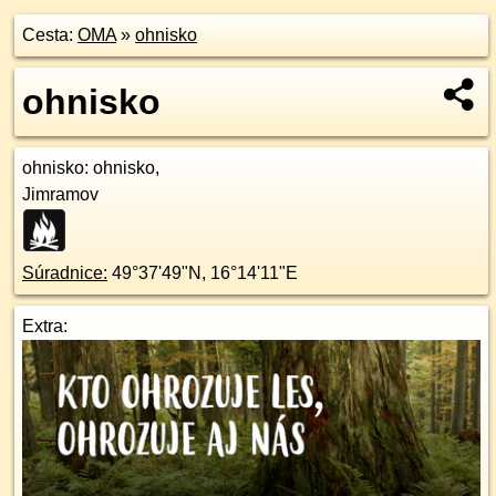
Cesta:
OMA
»
ohnisko
ohnisko
ohnisko
: ohnisko,
Jimramov
Súradnice:
49°37'49"N
,
16°14'11"E
Extra: