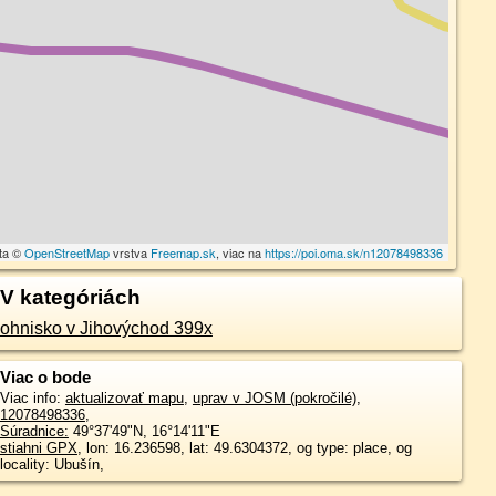
ta ©
OpenStreetMap
vrstva
Freemap.sk
, viac na
https://poi.oma.sk/n12078498336
V kategóriách
ohnisko v Jihovýchod 399x
Viac o bode
Viac info:
aktualizovať mapu
,
uprav v JOSM (pokročilé)
,
12078498336
,
Súradnice:
49°37'49"N
,
16°14'11"E
stiahni GPX
, lon: 16.236598, lat: 49.6304372, og type: place, og
locality: Ubušín,