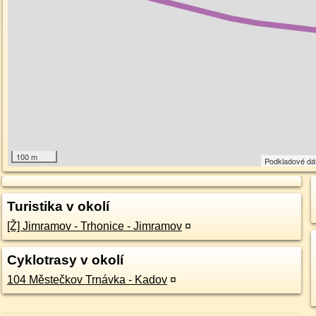
100 m
Podkladové dá
Turistika v okolí
[Ž] Jimramov - Trhonice - Jimramov
¤
Cyklotrasy v okolí
104 Městečkov Trnávka - Kadov
¤