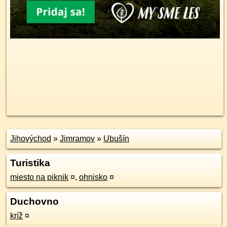
Jihovýchod
»
Jimramov
»
Ubušín
Turistika
miesto na piknik
¤
,
ohnisko
¤
Duchovno
kríž
¤