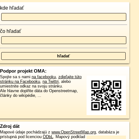
kde hľadať
čo hľadať
Podpor projekt OMA:
Spojte sa s nami
na facebooku
,
zdieľajte túto
stránku na Facebooku
,
na Twittri
, alebo
umiestnite odkaz na svoju stránku.
Ale hlavne doplňte dáta do Openstreetmap,
články do wikipédie, ...
Zdroj dát
Mapové údaje pochádzajú z
www.OpenStreetMap.org
, databáza je
prístupná pod licenciou
ODbL
.
Mapový podklad