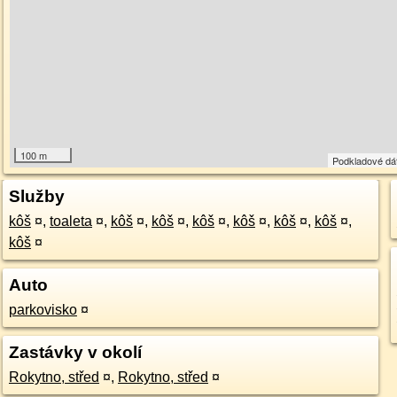
100 m
Podkladové dá
Služby
kôš
¤
,
toaleta
¤
,
kôš
¤
,
kôš
¤
,
kôš
¤
,
kôš
¤
,
kôš
¤
,
kôš
¤
,
kôš
¤
Auto
parkovisko
¤
Zastávky v okolí
Rokytno, střed
¤
,
Rokytno, střed
¤