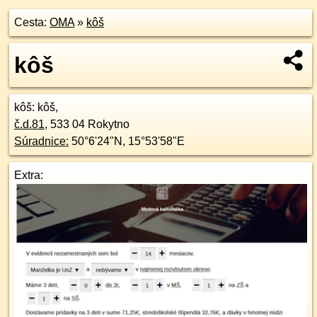
Cesta:
OMA
»
kôš
kôš
kôš
: kôš,
č.d.
81
,
533 04
Rokytno
Súradnice:
50°6'24"N
,
15°53'58"E
Extra: