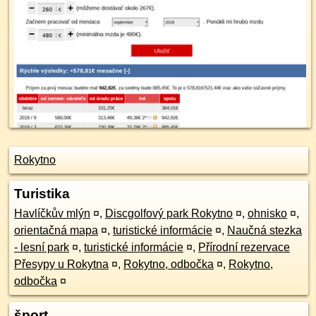
Rokytno
Turistika
Havlíčkův mlýn
¤
,
Discgolfový park Rokytno
¤
,
ohnisko
¤
,
orientačná mapa
¤
,
turistické informácie
¤
,
Naučná stezka
- lesní park
¤
,
turistické informácie
¤
,
Přírodní rezervace
Přesypy u Rokytna
¤
,
Rokytno, odbočka
¤
,
Rokytno,
odbočka
¤
šport