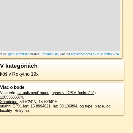
ta ©
OpenStreetMap
vrstva
Freemap.sk
, viac na
https://poi.oma.sk/n12055883374
V kategóriách
kôš v Rokytno 19x
Viac o bode
Viac info:
aktualizovať mapu
,
uprav v JOSM (pokročilé)
,
12055883374
,
Súradnice:
50°6'24"N
,
15°53'58"E
stiahni GPX
, lon: 15.8994821, lat: 50.106894, og type: place, og
locality: Rokytno,