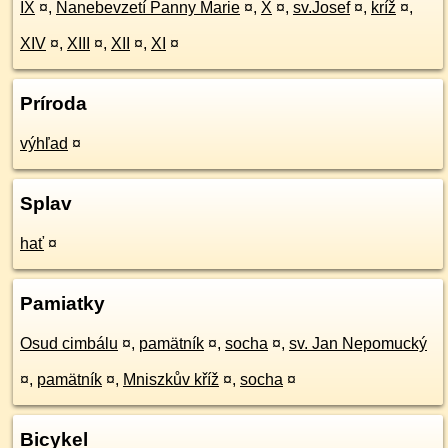
IX
¤
,
Nanebevzetí Panny Marie
¤
,
X
¤
,
sv.Josef
¤
,
kríž
¤
,
XIV
¤
,
XIII
¤
,
XII
¤
,
XI
¤
Príroda
výhľad
¤
Splav
hať
¤
Pamiatky
Osud cimbálu
¤
,
pamätník
¤
,
socha
¤
,
sv. Jan Nepomucký
¤
,
pamätník
¤
,
Mniszkův kříž
¤
,
socha
¤
Bicykel