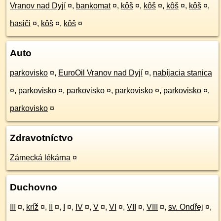
Vranov nad Dyjí
¤
,
bankomat
¤
,
kôš
¤
,
kôš
¤
,
kôš
¤
,
kôš
¤
,
hasiči
¤
,
kôš
¤
,
kôš
¤
Auto
parkovisko
¤
,
EuroOil Vranov nad Dyjí
¤
,
nabíjacia stanica
¤
,
parkovisko
¤
,
parkovisko
¤
,
parkovisko
¤
,
parkovisko
¤
,
parkovisko
¤
Zdravotníctvo
Zámecká lékárna
¤
Duchovno
III
¤
,
kríž
¤
,
II
¤
,
I
¤
,
IV
¤
,
V
¤
,
VI
¤
,
VII
¤
,
VIII
¤
,
sv. Ondřej
¤
,