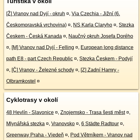
Turistika v okolí
[Ž] Vranov nad Dyjí - okruh
¤
,
Via Czechia - Jižní (6.
Českomoravská vrchovina)
¤
,
NS Karla Claryho
¤
,
Stezka
Českem - Česká Kanada
¤
,
Naučný okruh Josefa Dorého
¤
,
[M] Vranov nad Dyjí - Felling
¤
,
European long distance
path E8 - part Czech Republic
¤
,
Stezka Českem - Podyjí
¤
,
[Č] Vranov - Železné schody
¤
,
[Z] Zadní Hamry -
Olbramkostel
¤
Cyklotrasy v okolí
48 Hevlín - Slavonice
¤
,
Znojemsko - Trasa šesti měst
¤
,
Mlynářská stezka
¤
,
Vranovsko
¤
,
6 Städte Radtour
¤
,
Greenway Praha - Viedeň
¤
,
Pod Větrníkem - Vranov nad