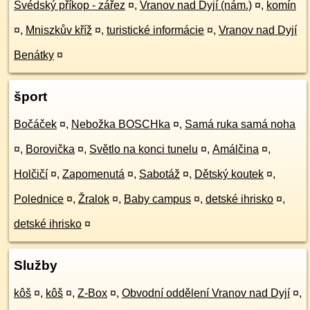
Švédský příkop - zářez
¤
,
Vranov nad Dyjí (nám.)
¤
,
komín
¤
,
Mniszkův kříž
¤
,
turistické informácie
¤
,
Vranov nad Dyjí
Benátky
¤
šport
Bočáček
¤
,
Nebožka BOSCHka
¤
,
Samá ruka samá noha
¤
,
Borovička
¤
,
Světlo na konci tunelu
¤
,
Amálčina
¤
,
Holčičí
¤
,
Zapomenutá
¤
,
Sabotáž
¤
,
Dětský koutek
¤
,
Polednice
¤
,
Žralok
¤
,
Baby campus
¤
,
detské ihrisko
¤
,
detské ihrisko
¤
Služby
kôš
¤
,
kôš
¤
,
Z-Box
¤
,
Obvodní oddělení Vranov nad Dyjí
¤
,