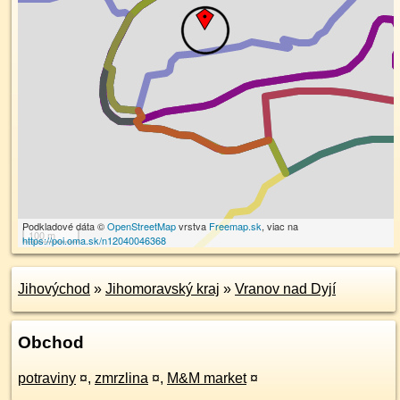
Podkladové dáta ©
OpenStreetMap
vrstva
Freemap.sk
, viac na
100 m
https://poi.oma.sk/n12040046368
Jihovýchod
»
Jihomoravský kraj
»
Vranov nad Dyjí
Obchod
potraviny
¤
,
zmrzlina
¤
,
M&M market
¤