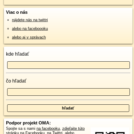
Viac o nás
nájdete nás na twittri
alebo na faceboooku
alebo aj v správach
kde hľadať
čo hľadať
Podpor projekt OMA:
Spojte sa s nami
na facebooku
,
zdieľajte túto
stránku na Facebooku
,
na Twittri
, alebo