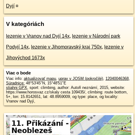
Dyjí
¤
V kategóriách
lezenie v Vranov nad Dyjí 14x
,
lezenie v Národní park
Podyjí 14x
,
lezenie v Jihomoravský kraj 750x
,
lezenie v
Jihovýchod 1673x
Viac o bode
Viac info:
aktualizovať mapu
,
uprav v JOSM (pokročilé)
,
12040046368
,
Súradnice:
48°53'45"N
,
15°48'51"E
stiahni GPX
, sport: climbing, author: Autoři neznámí, 2015, website:
https://www.horosvaz.cz/skaly cesta 109435/, climbing: route bottom,
5+, lon: 15.8142651, lat: 48.8959009, og type: place, og locality:
Vranov nad Dyjí,