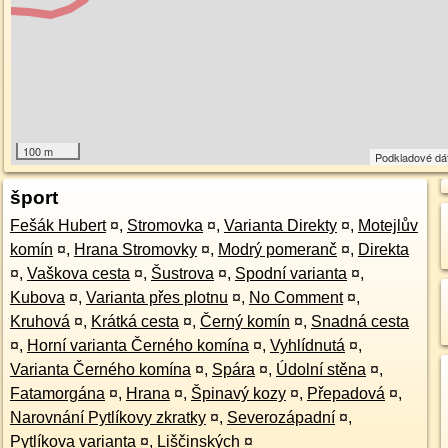
100 m
Podkladové dá
šport
Fešák Hubert
¤
,
Stromovka
¤
,
Varianta Direkty
¤
,
Motejlův
komín
¤
,
Hrana Stromovky
¤
,
Modrý pomeranč
¤
,
Direkta
¤
,
Vaškova cesta
¤
,
Šustrova
¤
,
Spodní varianta
¤
,
Kubova
¤
,
Varianta přes plotnu
¤
,
No Comment
¤
,
Kruhová
¤
,
Krátká cesta
¤
,
Černý komín
¤
,
Snadná cesta
¤
,
Horní varianta Černého komína
¤
,
Vyhlídnutá
¤
,
Varianta Černého komína
¤
,
Spára
¤
,
Údolní stěna
¤
,
Fatamorgána
¤
,
Hrana
¤
,
Špinavý kozy
¤
,
Přepadová
¤
,
Narovnání Pytlíkovy zkratky
¤
,
Severozápadní
¤
,
Pytlíkova varianta
¤
,
Liščinských
¤