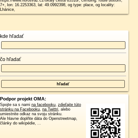
https://www.horosvaz.cz/skaly cesta 63318/, climbing: route bottom,
7+, lon: 16.2253363, lat: 49.0992398, og type: place, og locality:
Lhánice,
kde hľadať
čo hľadať
Podpor projekt OMA:
Spojte sa s nami
na facebooku
,
zdieľajte túto
stránku na Facebooku
,
na Twittri
, alebo
umiestnite odkaz na svoju stránku.
Ale hlavne doplňte dáta do Openstreetmap,
články do wikipédie, ...