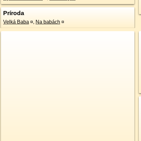
Príroda
Velká Baba
¤
,
Na babách
¤