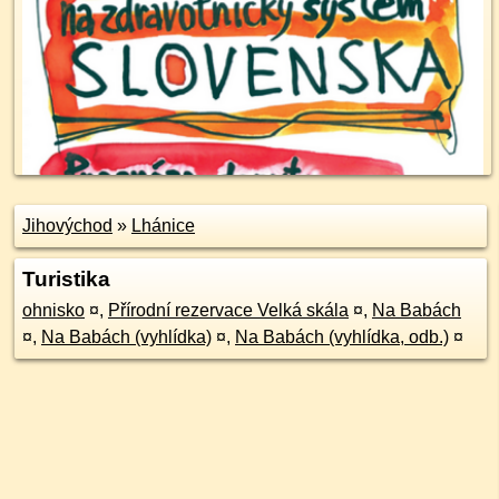
Jihovýchod
»
Lhánice
Turistika
ohnisko
¤
,
Přírodní rezervace Velká skála
¤
,
Na Babách
¤
,
Na Babách (vyhlídka)
¤
,
Na Babách (vyhlídka, odb.)
¤