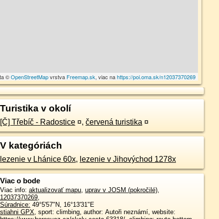
ta ©
OpenStreetMap
vrstva
Freemap.sk
, viac na
https://poi.oma.sk/n12037370269
Turistika v okolí
[Č] Třebíč - Radostice
¤
,
červená turistika
¤
V kategóriách
lezenie v Lhánice 60x
,
lezenie v Jihovýchod 1278x
Viac o bode
Viac info:
aktualizovať mapu
,
uprav v JOSM (pokročilé)
,
12037370269
,
Súradnice:
49°5'57"N
,
16°13'31"E
stiahni GPX
, sport: climbing, author: Autoři neznámí, website: