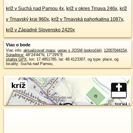
kríž v Suchá nad Parnou 4x
,
kríž v okres Trnava 246x
,
kríž
v Trnavský kraj 960x
,
kríž v Trnavská pahorkatina 1087x
,
kríž v Západné Slovensko 2420x
Viac o bode
Viac info:
aktualizovať mapu
,
uprav v JOSM (pokročilé)
,
12007044154
,
Súradnice:
48°24'44"N
,
17°29'6"E
stiahni GPX
, lon: 17.4851785, lat: 48.4123307, og type: place, og
locality: Suchá nad Parnou,