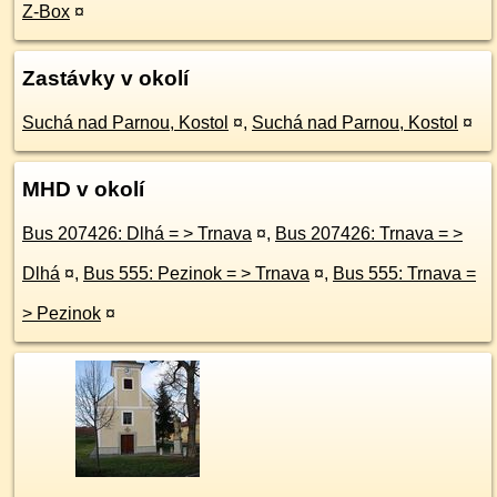
Z-Box
¤
Zastávky v okolí
Suchá nad Parnou, Kostol
¤
,
Suchá nad Parnou, Kostol
¤
MHD v okolí
Bus 207426: Dlhá = > Trnava
¤
,
Bus 207426: Trnava = >
Dlhá
¤
,
Bus 555: Pezinok = > Trnava
¤
,
Bus 555: Trnava =
> Pezinok
¤