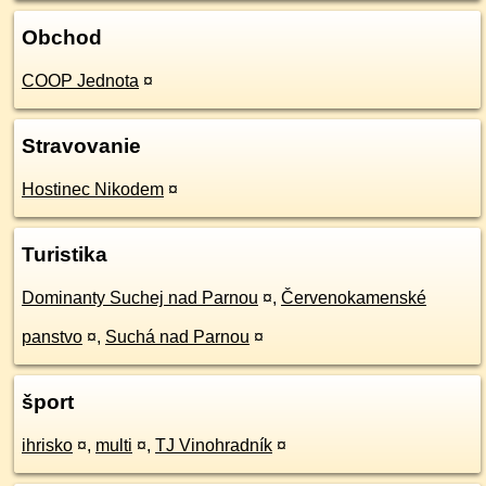
Obchod
COOP Jednota
¤
Stravovanie
Hostinec Nikodem
¤
Turistika
Dominanty Suchej nad Parnou
¤
,
Červenokamenské
panstvo
¤
,
Suchá nad Parnou
¤
šport
ihrisko
¤
,
multi
¤
,
TJ Vinohradník
¤