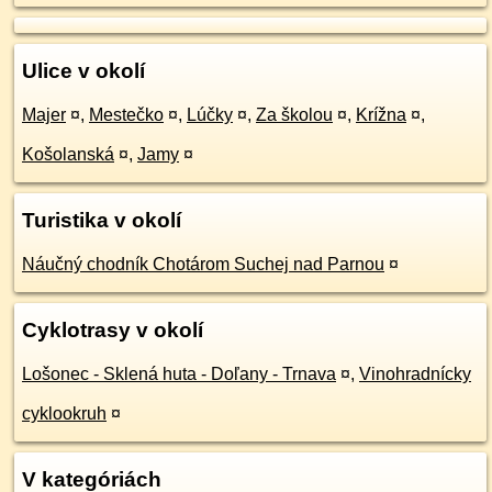
Ulice v okolí
Majer
¤
,
Mestečko
¤
,
Lúčky
¤
,
Za školou
¤
,
Krížna
¤
,
Košolanská
¤
,
Jamy
¤
Turistika v okolí
Náučný chodník Chotárom Suchej nad Parnou
¤
Cyklotrasy v okolí
Lošonec - Sklená huta - Doľany - Trnava
¤
,
Vinohradnícky
cyklookruh
¤
V kategóriách