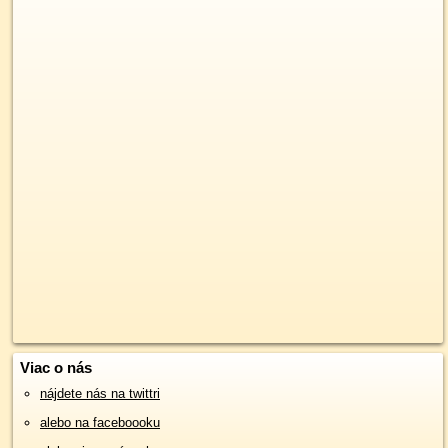
Viac o nás
nájdete nás na twittri
alebo na faceboooku