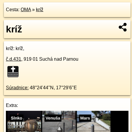
Cesta:
OMA
»
kríž
kríž
kríž
: kríž,
č.d.
431
,
919 01
Suchá nad Parnou
Súradnice:
48°24'44"N
,
17°29'6"E
Extra: