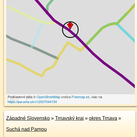
Podkladové dáta ©
OpenStreetMap
vrstva
Freemap.sk
, viac na
100 m
https://poi.oma.sk/n12007044154
Západné Slovensko
»
Trnavský kraj
»
okres Trnava
»
Suchá nad Parnou