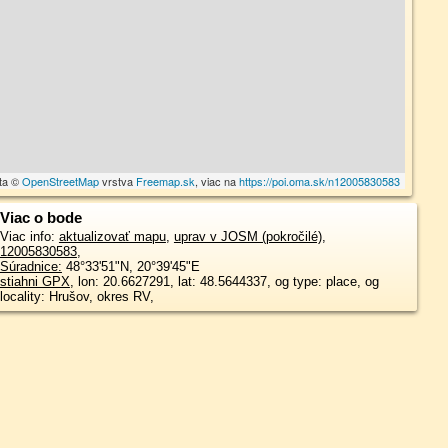
ta ©
OpenStreetMap
vrstva
Freemap.sk
, viac na
https://poi.oma.sk/n12005830583
Viac o bode
Viac info:
aktualizovať mapu
,
uprav v JOSM (pokročilé)
,
12005830583
,
Súradnice:
48°33'51"N
,
20°39'45"E
stiahni GPX
, lon: 20.6627291, lat: 48.5644337, og type: place, og
locality: Hrušov, okres RV,