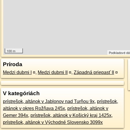
100 m
Podkladové dá
Príroda
Medzi dubmi I
¤
,
Medzi dubmi II
¤
,
Západná priepasť II
¤
V kategóriách
prístrešok, altánok v Jablonov nad Turňou 9x
,
prístrešok,
altánok v okres Rožňava 245x
,
prístrešok, altánok v
Gemer 394x
,
prístrešok, altánok v Košický kraj 1425x
,
prístrešok, altánok v Východné Slovensko 3099x