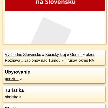
Východné Slovensko
»
Košický kraj
»
Gemer
»
okres
Rožňava
»
Jablonov nad Turňou
»
Hrušov, okres RV
Ubytovanie
penzión
¤
Turistika
ohnisko
¤