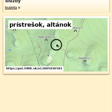
Služby
toaleta
¤