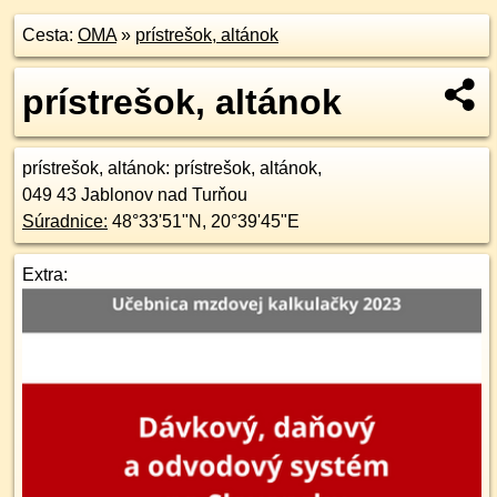
Cesta:
OMA
»
prístrešok, altánok
prístrešok, altánok
prístrešok, altánok
: prístrešok, altánok,
049 43
Jablonov nad Turňou
Súradnice:
48°33'51"N
,
20°39'45"E
Extra: