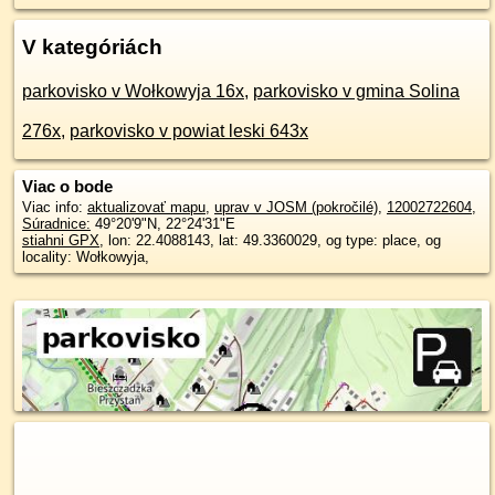
V kategóriách
parkovisko v Wołkowyja 16x
,
parkovisko v gmina Solina
276x
,
parkovisko v powiat leski 643x
Viac o bode
Viac info:
aktualizovať mapu
,
uprav v JOSM (pokročilé)
,
12002722604
,
Súradnice:
49°20'9"N
,
22°24'31"E
stiahni GPX
, lon: 22.4088143, lat: 49.3360029, og type: place, og
locality: Wołkowyja,