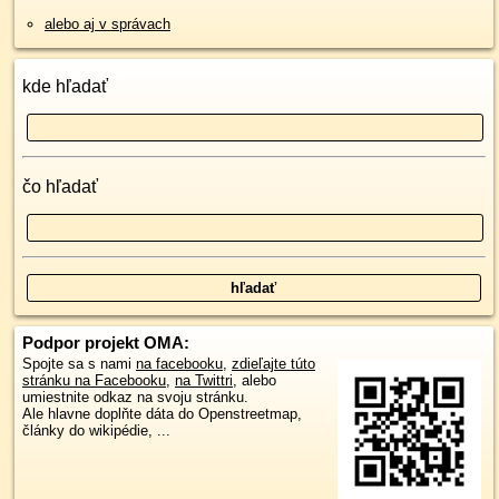
alebo aj v správach
kde hľadať
čo hľadať
Podpor projekt OMA:
Spojte sa s nami
na facebooku
,
zdieľajte túto
stránku na Facebooku
,
na Twittri
, alebo
umiestnite odkaz na svoju stránku.
Ale hlavne doplňte dáta do Openstreetmap,
články do wikipédie, ...