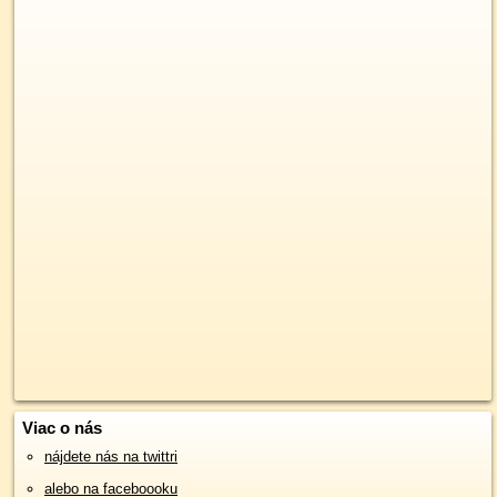
Viac o nás
nájdete nás na twittri
alebo na faceboooku