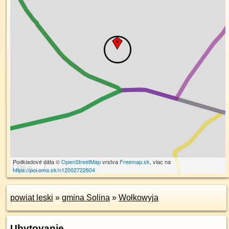
Podkladové dáta ©
OpenStreetMap
vrstva
Freemap.sk
, viac na
100 m
https://poi.oma.sk/n12002722604
powiat leski
»
gmina Solina
»
Wołkowyja
Ubytovanie