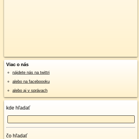
Viac o nás
nájdete nás na twittri
alebo na faceboooku
alebo aj v správach
kde hľadať
čo hľadať