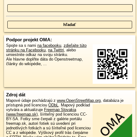
Podpor projekt OMA:
Spojte sa s nami
na facebooku
,
zdieľajte túto
stránku na Facebooku
,
na Twittri
, alebo
umiestnite odkaz na svoju stránku.
Ale hlavne doplňte dáta do Openstreetmap,
články do wikipédie, ...
Zdroj dát
Mapové údaje pochádzajú z
www.OpenStreetMap.org
, databáza je
prístupná pod licenciou
ODbL
.
Mapový podklad
vytvára a aktualizuje
Freemap Slovakia
(www.freemap.sk)
, šíriteľný pod licenciou CC-
BY-SA. Fotky sme čerpali z galérie portálu
freemap.sk, autori fotiek sú uvedení pri
jednotlivých fotkách a sú šíriteľné pod licenciou
CC a z wikipédie. Výškový profil trás čerpáme