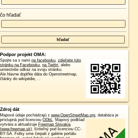
čo hľadať
Podpor projekt OMA:
Spojte sa s nami
na facebooku
,
zdieľajte túto
stránku na Facebooku
,
na Twittri
, alebo
umiestnite odkaz na svoju stránku.
Ale hlavne doplňte dáta do Openstreetmap,
články do wikipédie, ...
Zdroj dát
Mapové údaje pochádzajú z
www.OpenStreetMap.org
, databáza je
prístupná pod licenciou
ODbL
.
Mapový podklad
vytvára a aktualizuje
Freemap Slovakia
(www.freemap.sk)
, šíriteľný pod licenciou CC-
BY-SA. Fotky sme čerpali z galérie portálu