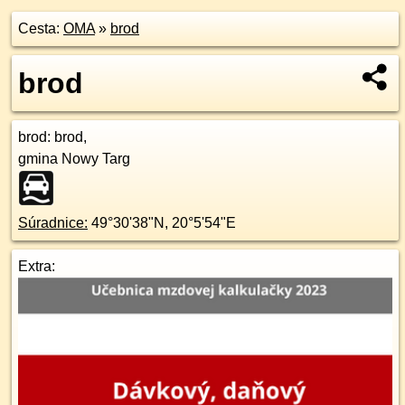
Cesta:
OMA
»
brod
brod
brod
: brod,
gmina Nowy Targ
Súradnice:
49°30'38"N
,
20°5'54"E
Extra: