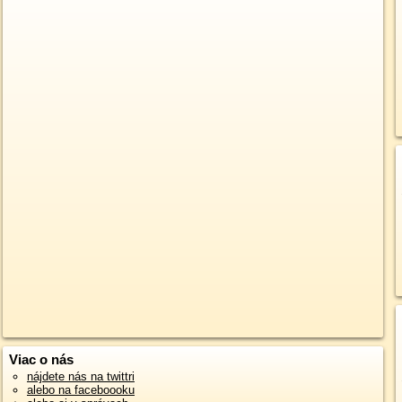
Viac o nás
nájdete nás na twittri
alebo na faceboooku