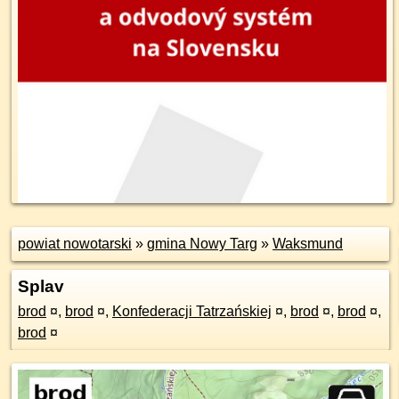
powiat nowotarski
»
gmina Nowy Targ
»
Waksmund
Splav
brod
¤
,
brod
¤
,
Konfederacji Tatrzańskiej
¤
,
brod
¤
,
brod
¤
,
brod
¤