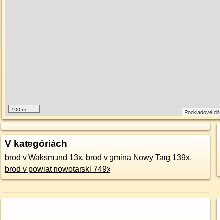
100 m
Podkladové dá
V kategóriách
brod v Waksmund 13x
,
brod v gmina Nowy Targ 139x
,
brod v powiat nowotarski 749x