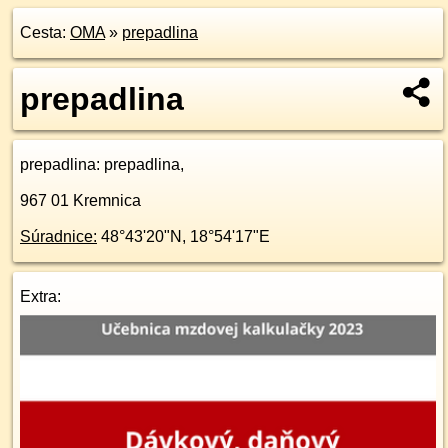
Cesta:
OMA
»
prepadlina
prepadlina
prepadlina
: prepadlina,
967 01
Kremnica
Súradnice:
48°43'20"N
,
18°54'17"E
Extra: