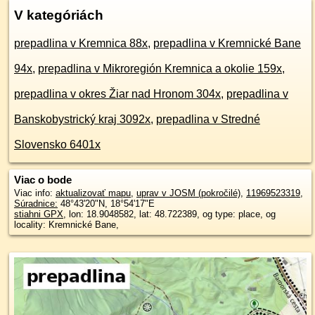
V kategóriách
prepadlina v Kremnica 88x
,
prepadlina v Kremnické Bane
94x
,
prepadlina v Mikroregión Kremnica a okolie 159x
,
prepadlina v okres Žiar nad Hronom 304x
,
prepadlina v
Banskobystrický kraj 3092x
,
prepadlina v Stredné
Slovensko 6401x
Viac o bode
Viac info:
aktualizovať mapu
,
uprav v JOSM (pokročilé)
,
11969523319
,
Súradnice:
48°43'20"N
,
18°54'17"E
stiahni GPX
, lon: 18.9048582, lat: 48.722389, og type: place, og
locality: Kremnické Bane,