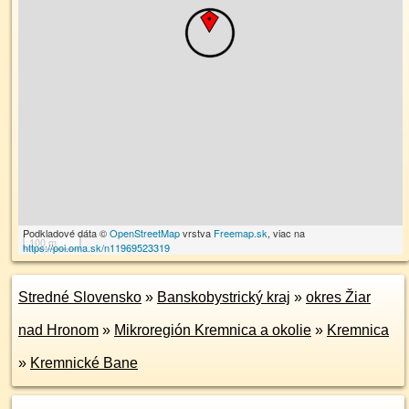
Podkladové dáta ©
OpenStreetMap
vrstva
Freemap.sk
, viac na
100 m
https://poi.oma.sk/n11969523319
Stredné Slovensko
»
Banskobystrický kraj
»
okres Žiar
nad Hronom
»
Mikroregión Kremnica a okolie
»
Kremnica
»
Kremnické Bane