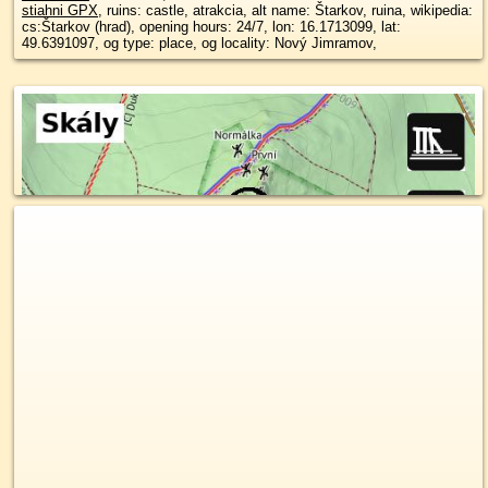
stiahni GPX
, ruins: castle, atrakcia, alt name: Štarkov, ruina, wikipedia:
cs:Štarkov (hrad), opening hours: 24/7, lon: 16.1713099, lat:
49.6391097, og type: place, og locality: Nový Jimramov,