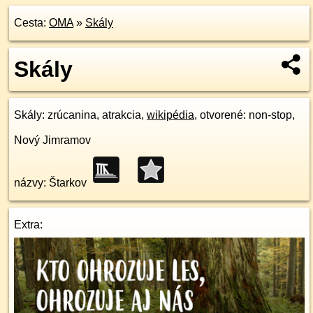
Cesta:
OMA
»
Skály
Skály
Skály
: zrúcanina, atrakcia,
wikipédia
, otvorené: non-stop,
Nový Jimramov
názvy: Štarkov
Extra: