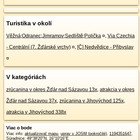
Turistika v okolí
Věžná;Odranec;Jimramov;Sedliště;Polička
¤
,
Via Czechia
- Centrální (7. Žďárské vrchy)
¤
,
[Č] Nedvědice - Přibyslav
¤
V kategóriách
zrúcanina v okres Žďár nad Sázavou 13x
,
atrakcia v okres
Žďár nad Sázavou 37x
,
zrúcanina v Jihovýchod 125x
,
atrakcia v Jihovýchod 338x
Viac o bode
Viac info:
aktualizovať mapu
,
uprav v JOSM (pokročilé)
,
1194351647
,
Súradnice:
49°38'20"N
,
16°10'16"E