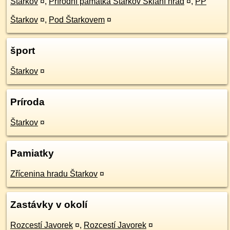
Štarkov
¤
,
Přírodní památka Štarkov Sklání hrad
¤
,
PP
Štarkov
¤
,
Pod Štarkovem
¤
šport
Štarkov
¤
Príroda
Štarkov
¤
Pamiatky
Zřícenina hradu Štarkov
¤
Zastávky v okolí
Rozcestí Javorek
¤
,
Rozcestí Javorek
¤