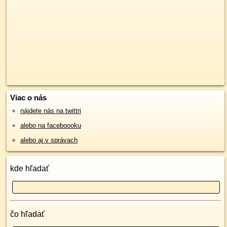
Viac o nás
nájdete nás na twittri
alebo na faceboooku
alebo aj v správach
kde hľadať
čo hľadať