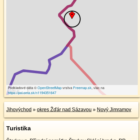
Podkladové dáta ©
OpenStreetMap
vrstva
Freemap.sk
, viac na
100 m
https://poi.oma.sk/n1194351647
Jihovýchod
»
okres Žďár nad Sázavou
»
Nový Jimramov
Turistika