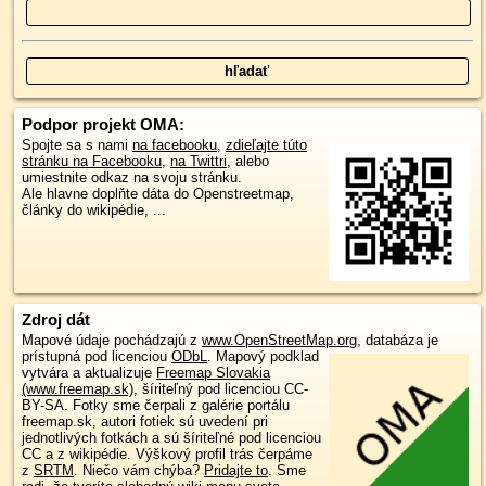
Podpor projekt OMA:
Spojte sa s nami
na facebooku
,
zdieľajte túto
stránku na Facebooku
,
na Twittri
, alebo
umiestnite odkaz na svoju stránku.
Ale hlavne doplňte dáta do Openstreetmap,
články do wikipédie, ...
Zdroj dát
Mapové údaje pochádzajú z
www.OpenStreetMap.org
, databáza je
prístupná pod licenciou
ODbL
.
Mapový podklad
vytvára a aktualizuje
Freemap Slovakia
(www.freemap.sk)
, šíriteľný pod licenciou CC-
BY-SA. Fotky sme čerpali z galérie portálu
freemap.sk, autori fotiek sú uvedení pri
jednotlivých fotkách a sú šíriteľné pod licenciou
CC a z wikipédie. Výškový profil trás čerpáme
z
SRTM
. Niečo vám chýba?
Pridajte to
. Sme