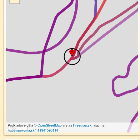
Podkladové dáta ©
OpenStreetMap
vrstva
Freemap.sk
, viac na
100 m
https://poi.oma.sk/n11941596114