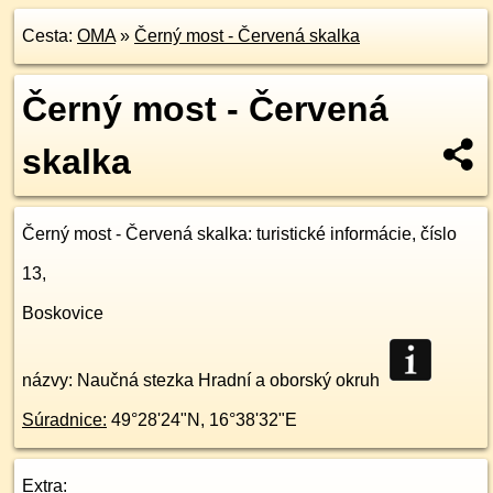
Cesta:
OMA
»
Černý most - Červená skalka
Černý most - Červená
skalka
Černý most - Červená skalka
: turistické informácie, číslo
13,
Boskovice
názvy: Naučná stezka Hradní a oborský okruh
Súradnice:
49°28'24"N
,
16°38'32"E
Extra: