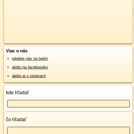
Viac o nás
nájdete nás na twittri
alebo na faceboooku
alebo aj v správach
kde hľadať
čo hľadať