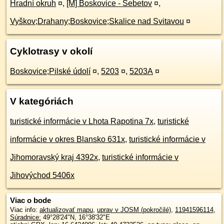
Hradní okruh
¤
,
[M] Boskovice - Šebetov
¤
,
Vyškov;Drahany;Boskovice;Skalice nad Svitavou
¤
Cyklotrasy v okolí
Boskovice;Pilské údolí
¤
,
5203
¤
,
5203A
¤
V kategóriách
turistické informácie v Lhota Rapotina 7x
,
turistické
informácie v okres Blansko 631x
,
turistické informácie v
Jihomoravský kraj 4392x
,
turistické informácie v
Jihovýchod 5406x
Viac o bode
Viac info:
aktualizovať mapu
,
uprav v JOSM (pokročilé)
,
11941596114
,
Súradnice:
49°28'24"N
,
16°38'32"E