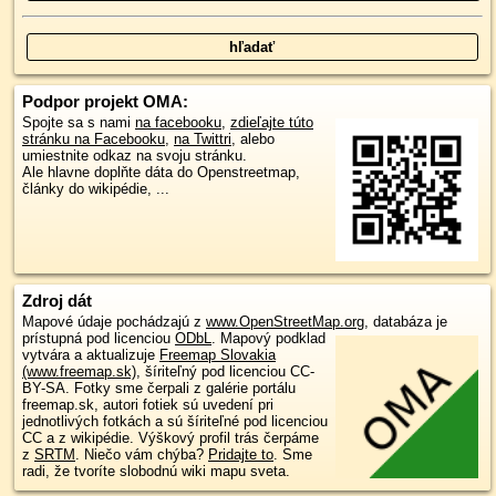
Podpor projekt OMA:
Spojte sa s nami
na facebooku
,
zdieľajte túto
stránku na Facebooku
,
na Twittri
, alebo
umiestnite odkaz na svoju stránku.
Ale hlavne doplňte dáta do Openstreetmap,
články do wikipédie, ...
Zdroj dát
Mapové údaje pochádzajú z
www.OpenStreetMap.org
, databáza je
prístupná pod licenciou
ODbL
.
Mapový podklad
vytvára a aktualizuje
Freemap Slovakia
(www.freemap.sk)
, šíriteľný pod licenciou CC-
BY-SA. Fotky sme čerpali z galérie portálu
freemap.sk, autori fotiek sú uvedení pri
jednotlivých fotkách a sú šíriteľné pod licenciou
CC a z wikipédie. Výškový profil trás čerpáme
z
SRTM
. Niečo vám chýba?
Pridajte to
. Sme
radi, že tvoríte slobodnú wiki mapu sveta.