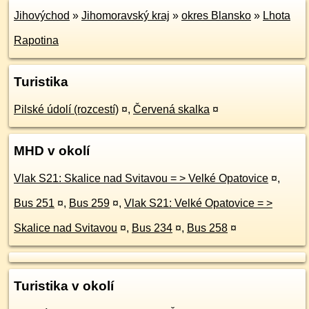
Jihovýchod
»
Jihomoravský kraj
»
okres Blansko
»
Lhota
Rapotina
Turistika
Pilské údolí (rozcestí)
¤
,
Červená skalka
¤
MHD v okolí
Vlak S21: Skalice nad Svitavou = > Velké Opatovice
¤
,
Bus 251
¤
,
Bus 259
¤
,
Vlak S21: Velké Opatovice = >
Skalice nad Svitavou
¤
,
Bus 234
¤
,
Bus 258
¤
Turistika v okolí