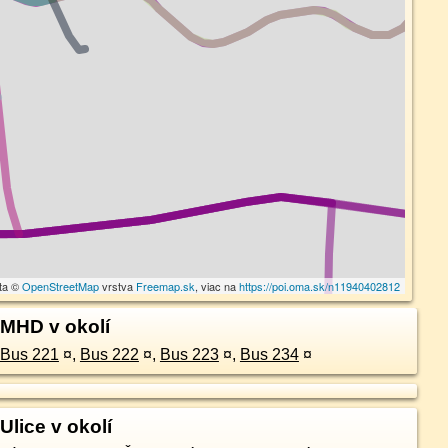
ta ©
OpenStreetMap
vrstva
Freemap.sk
, viac na
https://poi.oma.sk/n11940402812
MHD v okolí
Bus 221
¤
,
Bus 222
¤
,
Bus 223
¤
,
Bus 234
¤
Ulice v okolí