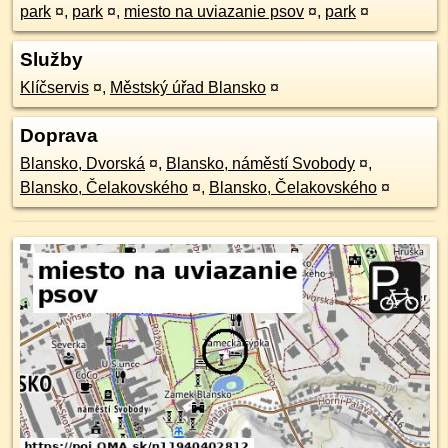
park
¤
,
park
¤
,
miesto na uviazanie psov
¤
,
park
¤
Služby
Klíčservis
¤
,
Městský úřad Blansko
¤
Doprava
Blansko, Dvorská
¤
,
Blansko, náměstí Svobody
¤
,
Blansko, Čelakovského
¤
,
Blansko, Čelakovského
¤