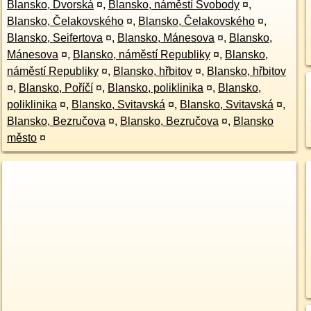
Blansko, Dvorská
¤
,
Blansko, náměstí Svobody
¤
,
Blansko, Čelakovského
¤
,
Blansko, Čelakovského
¤
,
Blansko, Seifertova
¤
,
Blansko, Mánesova
¤
,
Blansko,
Mánesova
¤
,
Blansko, náměstí Republiky
¤
,
Blansko,
náměstí Republiky
¤
,
Blansko, hřbitov
¤
,
Blansko, hřbitov
¤
,
Blansko, Poříčí
¤
,
Blansko, poliklinika
¤
,
Blansko,
poliklinika
¤
,
Blansko, Svitavská
¤
,
Blansko, Svitavská
¤
,
Blansko, Bezručova
¤
,
Blansko, Bezručova
¤
,
Blansko
město
¤