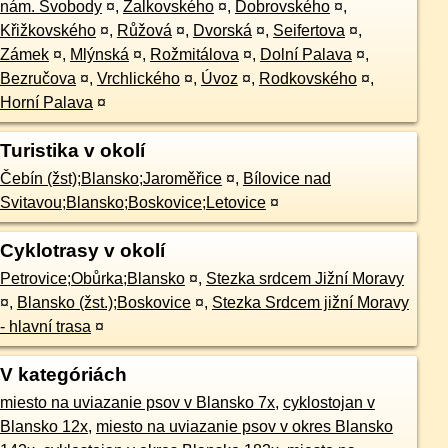
nám. Svobody
¤
,
Žalkovského
¤
,
Dobrovského
¤
,
Křižkovského
¤
,
Růžová
¤
,
Dvorská
¤
,
Seifertova
¤
,
Zámek
¤
,
Mlýnská
¤
,
Rožmitálova
¤
,
Dolní Palava
¤
,
Bezručova
¤
,
Vrchlického
¤
,
Úvoz
¤
,
Rodkovského
¤
,
Horní Palava
¤
Turistika v okolí
Čebín (žst);Blansko;Jaroměřice
¤
,
Bílovice nad
Svitavou;Blansko;Boskovice;Letovice
¤
Cyklotrasy v okolí
Petrovice;Obůrka;Blansko
¤
,
Stezka srdcem Jižní Moravy
¤
,
Blansko (žst.);Boskovice
¤
,
Stezka Srdcem jižní Moravy
- hlavní trasa
¤
V kategóriách
miesto na uviazanie psov v Blansko 7x
,
cyklostojan v
Blansko 12x
,
miesto na uviazanie psov v okres Blansko