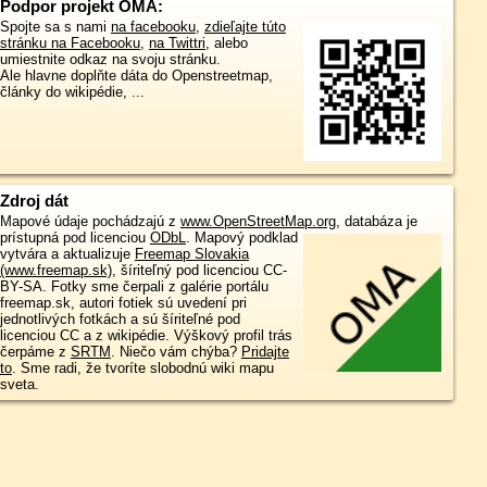
Podpor projekt OMA:
Spojte sa s nami
na facebooku
,
zdieľajte túto
stránku na Facebooku
,
na Twittri
, alebo
umiestnite odkaz na svoju stránku.
Ale hlavne doplňte dáta do Openstreetmap,
články do wikipédie, ...
Zdroj dát
Mapové údaje pochádzajú z
www.OpenStreetMap.org
, databáza je
prístupná pod licenciou
ODbL
.
Mapový podklad
vytvára a aktualizuje
Freemap Slovakia
(www.freemap.sk)
, šíriteľný pod licenciou CC-
BY-SA. Fotky sme čerpali z galérie portálu
freemap.sk, autori fotiek sú uvedení pri
jednotlivých fotkách a sú šíriteľné pod
licenciou CC a z wikipédie. Výškový profil trás
čerpáme z
SRTM
. Niečo vám chýba?
Pridajte
to
. Sme radi, že tvoríte slobodnú wiki mapu
sveta.