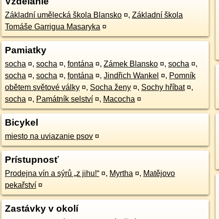
Vzdelanie
Základní umělecká škola Blansko
¤
,
Základní škola
Tomáše Garrigua Masaryka
¤
Pamiatky
socha
¤
,
socha
¤
,
fontána
¤
,
Zámek Blansko
¤
,
socha
¤
,
socha
¤
,
socha
¤
,
fontána
¤
,
Jindřich Wankel
¤
,
Pomník
obětem světové války
¤
,
Socha ženy
¤
,
Sochy hříbat
¤
,
socha
¤
,
Památník selství
¤
,
Macocha
¤
Bicykel
miesto na uviazanie psov
¤
Prístupnosť
Prodejna vín a sýrů „z jihu!“
¤
,
Myrtha
¤
,
Matějovo
pekařství
¤
Zastávky v okolí