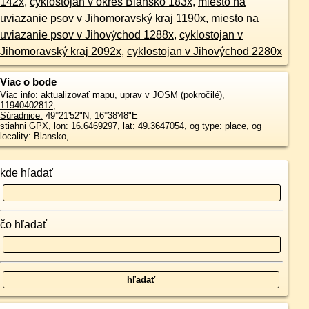
142x
,
cyklostojan v okres Blansko 183x
,
miesto na
uviazanie psov v Jihomoravský kraj 1190x
,
miesto na
uviazanie psov v Jihovýchod 1288x
,
cyklostojan v
Jihomoravský kraj 2092x
,
cyklostojan v Jihovýchod 2280x
Viac o bode
Viac info:
aktualizovať mapu
,
uprav v JOSM (pokročilé)
,
11940402812
,
Súradnice:
49°21'52"N
,
16°38'48"E
stiahni GPX
, lon: 16.6469297, lat: 49.3647054, og type: place, og
locality: Blansko,
kde hľadať
čo hľadať