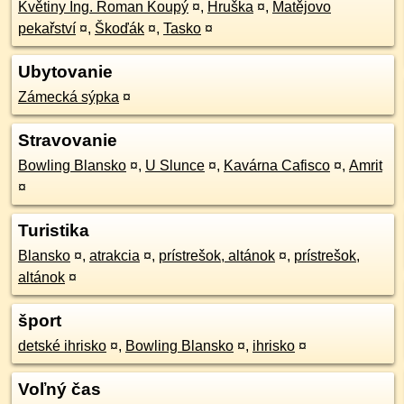
Květiny Ing. Roman Koupý
¤
,
Hruška
¤
,
Matějovo
pekařství
¤
,
Škoďák
¤
,
Tasko
¤
Ubytovanie
Zámecká sýpka
¤
Stravovanie
Bowling Blansko
¤
,
U Slunce
¤
,
Kavárna Cafisco
¤
,
Amrit
¤
Turistika
Blansko
¤
,
atrakcia
¤
,
prístrešok, altánok
¤
,
prístrešok,
altánok
¤
šport
detské ihrisko
¤
,
Bowling Blansko
¤
,
ihrisko
¤
Voľný čas