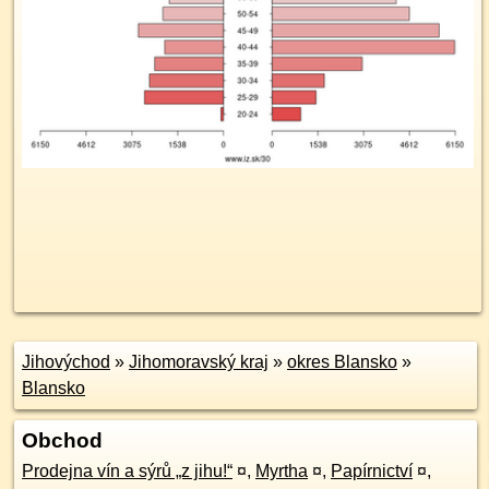
Jihovýchod
»
Jihomoravský kraj
»
okres Blansko
»
Blansko
Obchod
Prodejna vín a sýrů „z jihu!“
¤
,
Myrtha
¤
,
Papírnictví
¤
,