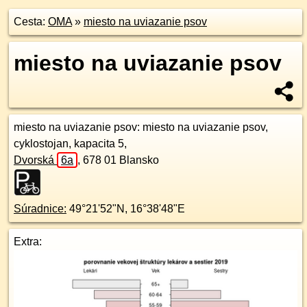
Cesta:
OMA
»
miesto na uviazanie psov
miesto na uviazanie psov
miesto na uviazanie psov
: miesto na uviazanie psov,
cyklostojan, kapacita 5,
Dvorská
6a
,
678 01
Blansko
Súradnice:
49°21'52"N
,
16°38'48"E
Extra: