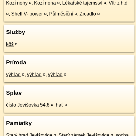
Kozí nohy
¤
,
Kozí noha
¤
,
Lékařské tajemství
¤
,
Vítr z h.d
¤
,
Shell V- power
¤
,
Půlměsíční
¤
,
Zrcadlo
¤
Služby
kôš
¤
Príroda
výhľad
¤
,
výhľad
¤
,
výhľad
¤
Splav
číslo Jevišovka 54,6
¤
,
hať
¤
Pamiatky
Starý hrad Jevišovice
¤
,
Starý zámek Jevišovice
¤
,
socha