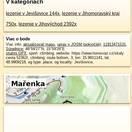
V kategóriách
lezenie v Jevišovice 144x
,
lezenie v Jihomoravský kraj
750x
,
lezenie v Jihovýchod 2392x
Viac o bode
Viac info:
aktualizovať mapu
,
uprav v JOSM (pokročilé)
,
11913471531
,
Súradnice:
48°59'27"N
,
15°59'28"E
stiahni GPX
, sport: climbing, website: https://www.horosvaz.cz/skaly
cesta 52362/, climbing: route bottom, 3, lon: 15.9911141, lat:
48.9909218, og type: place, og locality: Jevišovice,