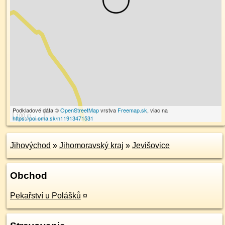
Podkladové dáta ©
OpenStreetMap
vrstva
Freemap.sk
, viac na
100 m
https://poi.oma.sk/n11913471531
Jihovýchod
»
Jihomoravský kraj
»
Jevišovice
Obchod
Pekařství u Polášků
¤