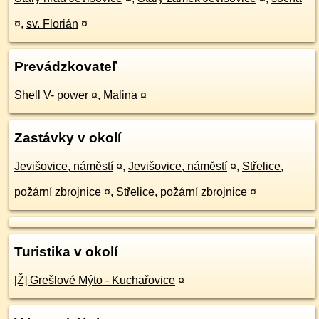
¤
,
sv. Florián
¤
Prevádzkovateľ
Shell V- power
¤
,
Malina
¤
Zastávky v okolí
Jevišovice, náměstí
¤
,
Jevišovice, náměstí
¤
,
Střelice,
požární zbrojnice
¤
,
Střelice, požární zbrojnice
¤
Turistika v okolí
[Ž] Grešlové Mýto - Kuchařovice
¤