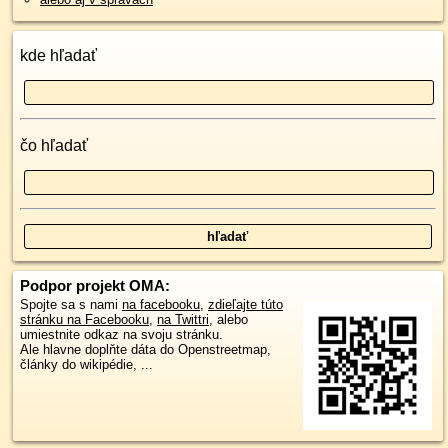
kde hľadať
čo hľadať
Podpor projekt OMA:
Spojte sa s nami
na facebooku
,
zdieľajte túto
stránku na Facebooku
,
na Twittri
, alebo
umiestnite odkaz na svoju stránku.
Ale hlavne doplňte dáta do Openstreetmap,
články do wikipédie, ...