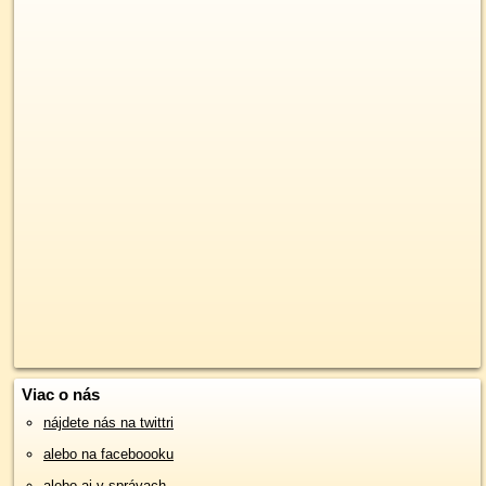
Viac o nás
nájdete nás na twittri
alebo na faceboooku
alebo aj v správach