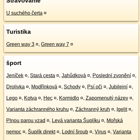
Stravovanie
U suchého čerta
¤
Turistika
Green way 3
¤
,
Green way 7
¤
šport
Jeníček
¤
,
Stará cesta
¤
,
Jahůdková
¤
,
Poslední zvonění
¤
,
Drolivka
¤
,
Modřínková
¤
,
Schody
¤
,
Psí oči
¤
,
Jubilejní
¤
,
Lego
¤
,
Kotva
¤
,
Hec
¤
,
Kormidlo
¤
,
Zapomenutý název
¤
,
Varianta záchranného kruhu
¤
,
Záchranný kruh
¤
,
Igelit
¤
,
Plnou parou vzad
¤
,
Levá varianta Šuplíku
¤
,
Mořská
nemoc
¤
,
Šuplík direkt
¤
,
Lodní šroub
¤
,
Virus
¤
,
Varianta