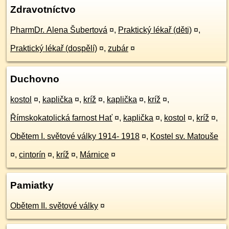
Zdravotníctvo
PharmDr. Alena Šubertová
¤
,
Praktický lékař (děti)
¤
,
Praktický lékař (dospělí)
¤
,
zubár
¤
Duchovno
kostol
¤
,
kaplička
¤
,
kríž
¤
,
kaplička
¤
,
kríž
¤
,
Římskokatolická farnost Hať
¤
,
kaplička
¤
,
kostol
¤
,
kríž
¤
,
Obětem I. světové války 1914- 1918
¤
,
Kostel sv. Matouše
¤
,
cintorín
¤
,
kríž
¤
,
Márnice
¤
Pamiatky
Obětem II. světové války
¤