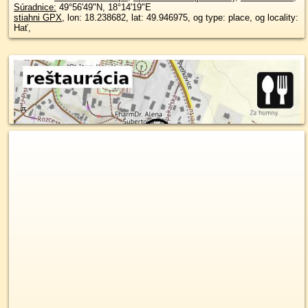
Súradnice:
49°56'49"N
,
18°14'19"E
stiahni GPX
, lon: 18.238682, lat: 49.946975, og type: place, og locality:
Hať,