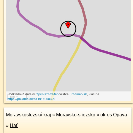
Podkladové dáta ©
OpenStreetMap
vrstva
Freemap.sk
, viac na
100 m
https://poi.oma.sk/n11911060329
Moravskoslezský kraj
»
Moravsko-sliezsko
»
okres Opava
»
Hať