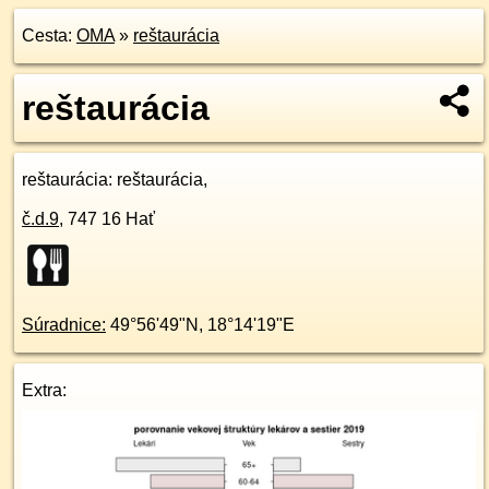
Cesta:
OMA
»
reštaurácia
reštaurácia
reštaurácia
: reštaurácia,
č.d.
9
,
747 16
Hať
Súradnice:
49°56'49"N
,
18°14'19"E
Extra: