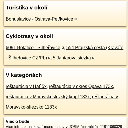
Turistika v okolí
Bohuslavice - Ostrava-Petřkovice
¤
Cyklotrasy v okolí
6091 Bolatice - Šilheřovice
¤
,
554 Prajzská cesta (Kravaře
- Šilheřovice CZ/PL)
¤
,
5 Jantarová stezka
¤
V kategóriách
reštaurácia v Hať 5x
,
reštaurácia v okres Opava 173x
,
reštaurácia v Moravskoslezský kraj 1183x
,
reštaurácia v
Moravsko-sliezsko 1183x
Viac o bode
Viac info:
aktualizovať mapu
,
uprav v JOSM (pokročilé)
,
11911060329
,