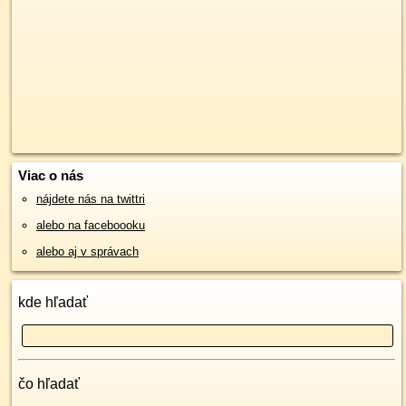
Viac o nás
nájdete nás na twittri
alebo na faceboooku
alebo aj v správach
kde hľadať
čo hľadať