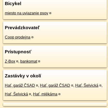
Bicykel
miesto na uviazanie psov
¤
Prevádzkovateľ
Coop prodejna
¤
Prístupnosť
Z-Box
¤
,
bankomat
¤
Zastávky v okolí
Hať, garáž ČSAD
¤
,
Hať, garáž ČSAD
¤
,
Hať, Šelvická
¤
,
Hať, Šelvická
¤
,
Hať, mlékárna
¤