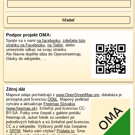
Podpor projekt OMA:
Spojte sa s nami
na facebooku
,
zdieľajte túto
stránku na Facebooku
,
na Twittri
, alebo
umiestnite odkaz na svoju stránku.
Ale hlavne doplňte dáta do Openstreetmap,
články do wikipédie, ...
Zdroj dát
Mapové údaje pochádzajú z
www.OpenStreetMap.org
, databáza je
prístupná pod licenciou
ODbL
.
Mapový podklad
vytvára a aktualizuje
Freemap Slovakia
(www.freemap.sk)
, šíriteľný pod licenciou CC-
BY-SA. Fotky sme čerpali z galérie portálu
freemap.sk, autori fotiek sú uvedení pri
jednotlivých fotkách a sú šíriteľné pod licenciou
CC a z wikipédie. Výškový profil trás čerpáme
z
SRTM
. Niečo vám chýba?
Pridajte to
. Sme