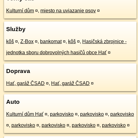
Kulturní dům
¤
,
miesto na uviazanie psov
¤
Služby
kôš
¤
,
Z-Box
¤
,
bankomat
¤
,
kôš
¤
,
Hasičská zbrojnice -
jednotka sboru dobrovolných hasičů obce Hať
¤
Doprava
Hať, garáž ČSAD
¤
,
Hať, garáž ČSAD
¤
Auto
Kulturní dům Hať
¤
,
parkovisko
¤
,
parkovisko
¤
,
parkovisko
¤
,
parkovisko
¤
,
parkovisko
¤
,
parkovisko
¤
,
parkovisko
¤