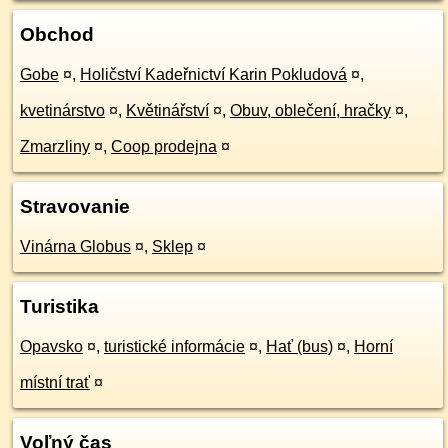
Obchod
Gobe
¤
,
Holičství Kadeřnictví Karin Pokludová
¤
,
kvetinárstvo
¤
,
Květinářství
¤
,
Obuv, oblečení, hračky
¤
,
Zmarzliny
¤
,
Coop prodejna
¤
Stravovanie
Vinárna Globus
¤
,
Sklep
¤
Turistika
Opavsko
¤
,
turistické informácie
¤
,
Hať (bus)
¤
,
Horní
místní trať
¤
Voľný čas