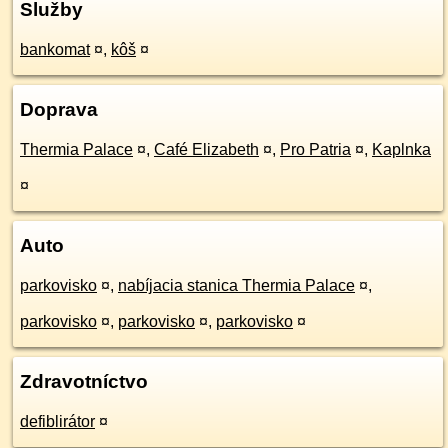
Služby
bankomat
¤
,
kôš
¤
Doprava
Thermia Palace
¤
,
Café Elizabeth
¤
,
Pro Patria
¤
,
Kaplnka
¤
Auto
parkovisko
¤
,
nabíjacia stanica Thermia Palace
¤
,
parkovisko
¤
,
parkovisko
¤
,
parkovisko
¤
Zdravotníctvo
defiblirátor
¤