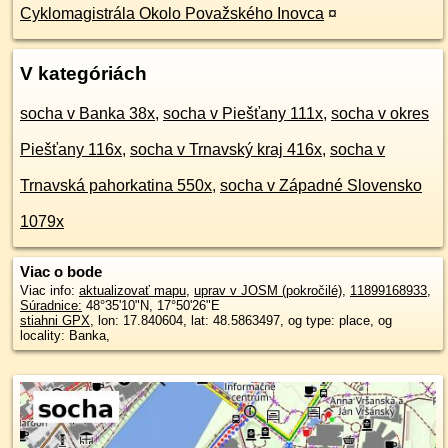
Cyklomagistrála Okolo Považského Inovca
¤
V kategóriách
socha v Banka 38x
,
socha v Piešťany 111x
,
socha v okres
Piešťany 116x
,
socha v Trnavský kraj 416x
,
socha v
Trnavská pahorkatina 550x
,
socha v Západné Slovensko
1079x
Viac o bode
Viac info:
aktualizovať mapu
,
uprav v JOSM (pokročilé)
,
11899168933
,
Súradnice:
48°35'10"N
,
17°50'26"E
stiahni GPX
, lon: 17.840604, lat: 48.5863497, og type: place, og
locality: Banka,