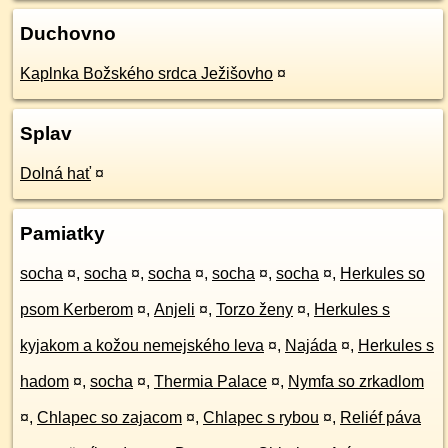
Duchovno
Kaplnka Božského srdca Ježišovho
¤
Splav
Dolná hať
¤
Pamiatky
socha
¤
,
socha
¤
,
socha
¤
,
socha
¤
,
socha
¤
,
Herkules so
psom Kerberom
¤
,
Anjeli
¤
,
Torzo ženy
¤
,
Herkules s
kyjakom a kožou nemejského leva
¤
,
Najáda
¤
,
Herkules s
hadom
¤
,
socha
¤
,
Thermia Palace
¤
,
Nymfa so zrkadlom
¤
,
Chlapec so zajacom
¤
,
Chlapec s rybou
¤
,
Reliéf páva