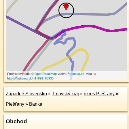
Podkladové dáta ©
OpenStreetMap
vrstva
Freemap.sk
, viac na
100 m
https://poi.oma.sk/n11899168933
Západné Slovensko
»
Trnavský kraj
»
okres Piešťany
»
Piešťany
»
Banka
Obchod