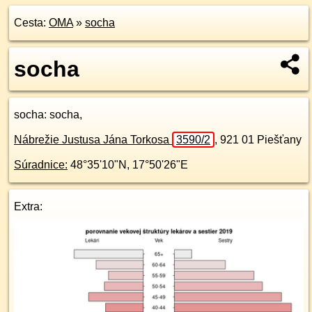
Cesta:
OMA
»
socha
socha
socha
: socha,
Nábrežie Justusa Jána Torkosa
3590/2
,
921 01
Piešťany
Súradnice:
48°35'10"N
,
17°50'26"E
Extra: