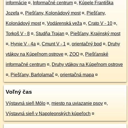
informácie
¤
,
Informačné centrum
¤
,
Kúpele Františka
Jozefa
¤
,
Piešťany, Kolonádový most
¤
,
Piešťany,
Kolonádový most
¤
,
Vodárenská veža
¤
,
Crato V - 10
¤
,
Torkoš V - 8
¤
,
Studňa Trajan
¤
,
Piešťany, Krajinský most
¤
,
Hynie V - 4a
¤
,
Cmunt V - 1
¤
,
orientačný bod
¤
,
Druhy
vtákov na Kúpeľnom ostrove
¤
,
ZOO
¤
,
Piešťanské
informačné centrum
¤
,
Druhy vtákov na Kúpeľnom ostrove
¤
,
Piešťany, Barlolamač
¤
,
orientačná mapa
¤
Voľný čas
Výstavná sieň Mólo
¤
,
miesto na uviazanie psov
¤
,
Výstavná sieň v Napoleonských kúpeľoch
¤