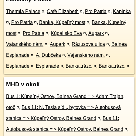
Thermia Palace
¤
,
Café Elizabeth
¤
,
Pro Patria
¤
,
Kaplnka
¤
,
Pro Patria
¤
,
Banka, Kúpeľný most
¤
,
Banka, Kúpeľný
most
¤
,
Pro Patria
¤
,
Kúpalisko Eva
¤
,
Aupark
¤
,
Vajanského nám.
¤
,
Aupark
¤
,
Rázusova ulica
¤
,
Balnea
Esplanade
¤
,
A. Dubčeka
¤
,
Vajanského nám.
¤
,
Esplanade
¤
,
Esplanade
¤
,
Banka,,rázc.
¤
,
Banka,,rázc.
¤
MHD v okolí
Bus 1: Kúpeľný Ostrov, Balnea Grand = > Adam Trajan,
otoč
¤
,
Bus 11: N. Tesla sídl., bytovka = > Autobusová
stanica = > Kúpeľný Ostrov, Balnea Grand
¤
,
Bus 11:
Autobusová stanica = > Kúpeľný Ostrov, Balnea Grand
¤
,