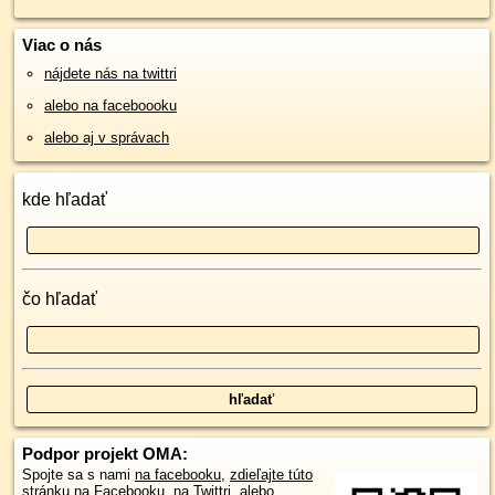
Viac o nás
nájdete nás na twittri
alebo na faceboooku
alebo aj v správach
kde hľadať
čo hľadať
Podpor projekt OMA:
Spojte sa s nami
na facebooku
,
zdieľajte túto
stránku na Facebooku
,
na Twittri
, alebo