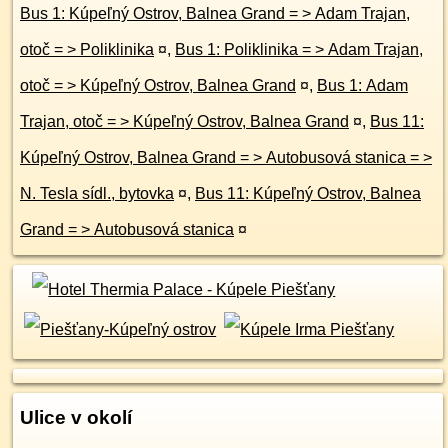
Bus 1: Kúpeľný Ostrov, Balnea Grand = > Adam Trajan,
otoč = > Poliklinika
¤
,
Bus 1: Poliklinika = > Adam Trajan,
otoč = > Kúpeľný Ostrov, Balnea Grand
¤
,
Bus 1: Adam
Trajan, otoč = > Kúpeľný Ostrov, Balnea Grand
¤
,
Bus 11:
Kúpeľný Ostrov, Balnea Grand = > Autobusová stanica = >
N. Tesla sídl., bytovka
¤
,
Bus 11: Kúpeľný Ostrov, Balnea
Grand = > Autobusová stanica
¤
Ulice v okolí