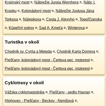
Krajinský most
¤
,
Nábrežie Juraja Wernhera
¤
,
Nábr. I.
Krasku
¤
,
Kolonádový most
¤
,
Nábrežie Justusa Jána
Torkosa
¤
,
Nálepkova
¤
,
Cesta J. Alexyho
¤
,
Topoľčianska
¤
,
Kúpeľný ostrov
¤
,
Sad A. Kmeťa
¤
,
Winterova
¤
Turistika v okolí
Chodník sv. Cyrila a Metoda
¤
,
Chodník Karla Domina
¤
,
Piešťany, kolonádový most - Čertova pec, motorest
¤
,
Piešťany, kolonádový most - Čertova pec, motorest
¤
Cyklotrasy v okolí
Vážska cyklomagistrála
¤
,
Piešťany - sedlo Havran
¤
,
Hlohovec - Piešťany - Beckov - Nemšová
¤
,