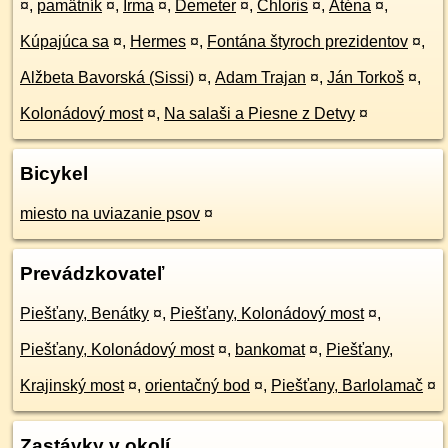
¤
,
pamätník
¤
,
Irma
¤
,
Demeter
¤
,
Chloris
¤
,
Aténa
¤
,
Kúpajúca sa
¤
,
Hermes
¤
,
Fontána štyroch prezidentov
¤
,
Alžbeta Bavorská (Sissi)
¤
,
Adam Trajan
¤
,
Ján Torkoš
¤
,
Kolonádový most
¤
,
Na salaši a Piesne z Detvy
¤
Bicykel
miesto na uviazanie psov
¤
Prevádzkovateľ
Piešťany, Benátky
¤
,
Piešťany, Kolonádový most
¤
,
Piešťany, Kolonádový most
¤
,
bankomat
¤
,
Piešťany,
Krajinský most
¤
,
orientačný bod
¤
,
Piešťany, Barlolamač
¤
Zastávky v okolí