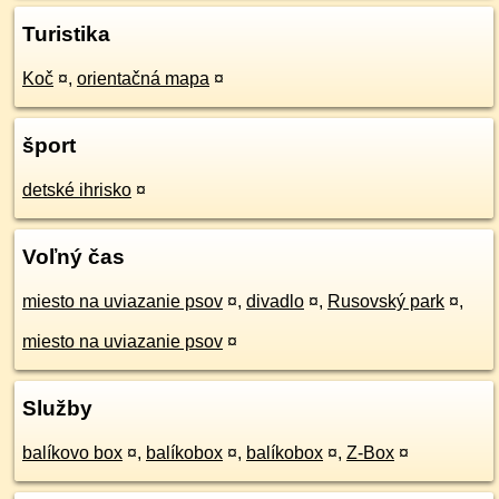
Turistika
Koč
¤
,
orientačná mapa
¤
šport
detské ihrisko
¤
Voľný čas
miesto na uviazanie psov
¤
,
divadlo
¤
,
Rusovský park
¤
,
miesto na uviazanie psov
¤
Služby
balíkovo box
¤
,
balíkobox
¤
,
balíkobox
¤
,
Z-Box
¤