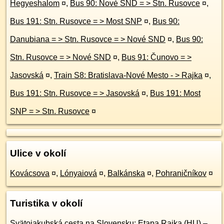
Hegyeshalom
¤
,
Bus 90: Nové SND = > Stn. Rusovce
¤
,
Bus 191: Stn. Rusovce = > Most SNP
¤
,
Bus 90:
Danubiana = > Stn. Rusovce = > Nové SND
¤
,
Bus 90:
Stn. Rusovce = > Nové SND
¤
,
Bus 91: Čunovo = >
Jasovská
¤
,
Train S8: Bratislava-Nové Mesto - > Rajka
¤
,
Bus 191: Stn. Rusovce = > Jasovská
¤
,
Bus 191: Most
SNP = > Stn. Rusovce
¤
Ulice v okolí
Kovácsova
¤
,
Lónyaiová
¤
,
Balkánska
¤
,
Pohraničníkov
¤
Turistika v okolí
Svätojakubská cesta na Slovensku: Etapa Rajka (HU) –