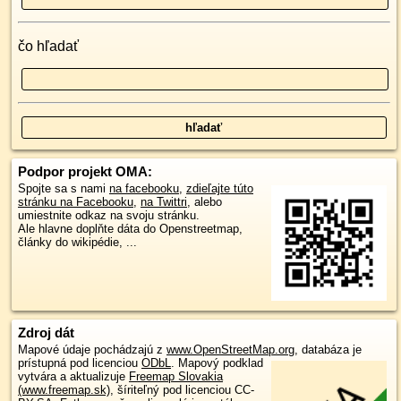
čo hľadať
Podpor projekt OMA:
Spojte sa s nami
na facebooku
,
zdieľajte túto
stránku na Facebooku
,
na Twittri
, alebo
umiestnite odkaz na svoju stránku.
Ale hlavne doplňte dáta do Openstreetmap,
články do wikipédie, ...
Zdroj dát
Mapové údaje pochádzajú z
www.OpenStreetMap.org
, databáza je
prístupná pod licenciou
ODbL
.
Mapový podklad
vytvára a aktualizuje
Freemap Slovakia
(www.freemap.sk)
, šíriteľný pod licenciou CC-