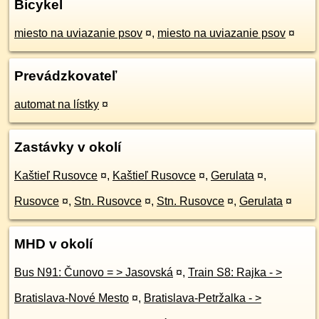
Bicykel
miesto na uviazanie psov
¤
,
miesto na uviazanie psov
¤
Prevádzkovateľ
automat na lístky
¤
Zastávky v okolí
Kaštieľ Rusovce
¤
,
Kaštieľ Rusovce
¤
,
Gerulata
¤
,
Rusovce
¤
,
Stn. Rusovce
¤
,
Stn. Rusovce
¤
,
Gerulata
¤
MHD v okolí
Bus N91: Čunovo = > Jasovská
¤
,
Train S8: Rajka - >
Bratislava-Nové Mesto
¤
,
Bratislava-Petržalka - >