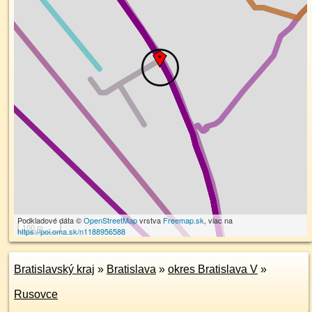
Podkladové dáta ©
OpenStreetMap
vrstva
Freemap.sk
, viac na
100 m
https://poi.oma.sk/n1188956588
Bratislavský kraj
»
Bratislava
»
okres Bratislava V
»
Rusovce