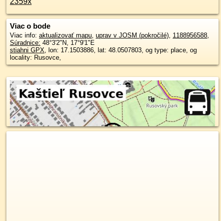
2359x
Viac o bode
Viac info:
aktualizovať mapu
,
uprav v JOSM (pokročilé)
,
1188956588
,
Súradnice:
48°3'2"N
,
17°9'1"E
stiahni GPX
, lon: 17.1503886, lat: 48.0507803, og type: place, og
locality: Rusovce,