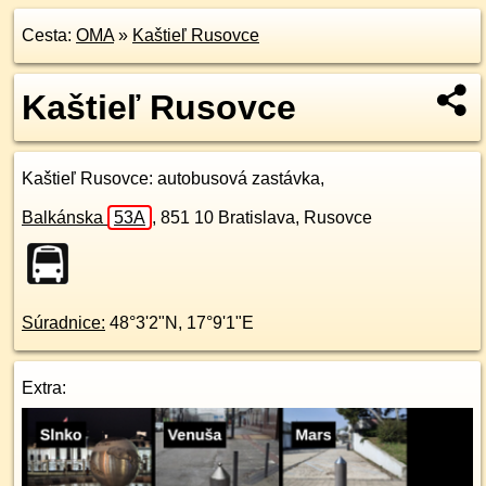
Cesta:
OMA
»
Kaštieľ Rusovce
Kaštieľ Rusovce
Kaštieľ Rusovce
: autobusová zastávka,
Balkánska
53A
,
851 10
Bratislava, Rusovce
Súradnice:
48°3'2"N
,
17°9'1"E
Extra: