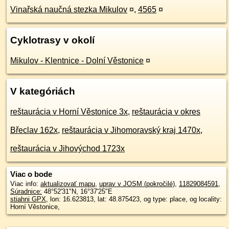
Vinařská naučná stezka Mikulov
¤
,
4565
¤
Cyklotrasy v okolí
Mikulov - Klentnice - Dolní Věstonice
¤
V kategóriách
reštaurácia v Horní Věstonice 3x
,
reštaurácia v okres
Břeclav 162x
,
reštaurácia v Jihomoravský kraj 1470x
,
reštaurácia v Jihovýchod 1723x
Viac o bode
Viac info:
aktualizovať mapu
,
uprav v JOSM (pokročilé)
,
11829084591
,
Súradnice:
48°52'31"N
,
16°37'25"E
stiahni GPX
, lon: 16.623813, lat: 48.875423, og type: place, og locality:
Horní Věstonice,