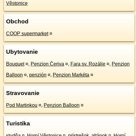
Věstonice
Obchod
COOP supermarket
¤
Ubytovanie
Bouquet
¤
,
Penzion Čeriva
¤
,
Fara sv. Rozálie
¤
,
Penzion
Balloon
¤
,
penzión
¤
,
Penzion Markéta
¤
Stravovanie
Pod Martinkou
¤
,
Penzion Balloon
¤
Turistika
studňa
¤
,
Horní Věstonice
¤
,
prístrešok, altánok
¤
,
Horní