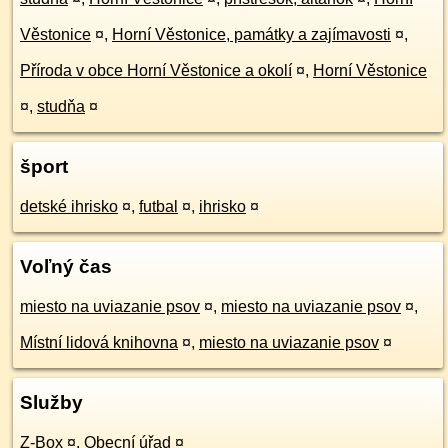
Věstonice
¤
,
Horní Věstonice, památky a zajímavosti
¤
,
Příroda v obce Horní Věstonice a okolí
¤
,
Horní Věstonice
¤
,
studňa
¤
šport
detské ihrisko
¤
,
futbal
¤
,
ihrisko
¤
Voľný čas
miesto na uviazanie psov
¤
,
miesto na uviazanie psov
¤
,
Místní lidová knihovna
¤
,
miesto na uviazanie psov
¤
Služby
Z-Box
¤
,
Obecní úřad
¤