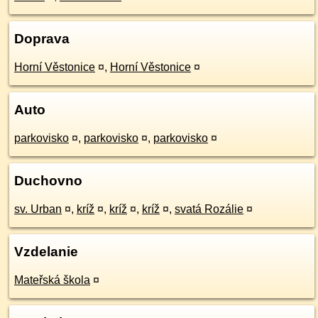
Doprava
Horní Věstonice
¤
,
Horní Věstonice
¤
Auto
parkovisko
¤
,
parkovisko
¤
,
parkovisko
¤
Duchovno
sv. Urban
¤
,
kríž
¤
,
kríž
¤
,
kríž
¤
,
svatá Rozálie
¤
Vzdelanie
Mateřská škola
¤