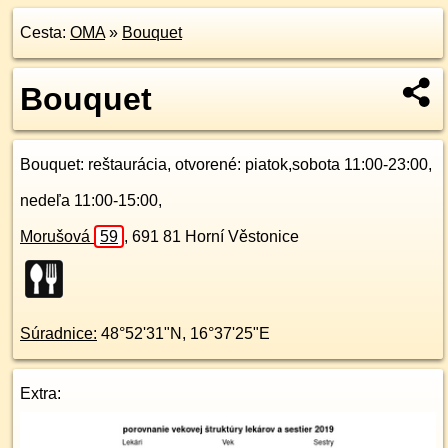
Cesta:
OMA
»
Bouquet
Bouquet
Bouquet
: reštaurácia, otvorené: piatok,sobota 11:00-23:00,
nedeľa 11:00-15:00,
Morušová
59
,
691 81
Horní Věstonice
Súradnice:
48°52'31"N
,
16°37'25"E
Extra: