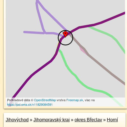
Podkladové dáta ©
OpenStreetMap
vrstva
Freemap.sk
, viac na
100 m
https://poi.oma.sk/n11829084591
Jihovýchod
»
Jihomoravský kraj
»
okres Břeclav
»
Horní