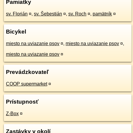
Pamiatky
sv. Florián
¤
,
sv. Šebestián
¤
,
sv. Roch
¤
,
pamätník
¤
Bicykel
miesto na uviazanie psov
¤
,
miesto na uviazanie psov
¤
,
miesto na uviazanie psov
¤
Prevádzkovateľ
COOP supermarket
¤
Prístupnosť
Z-Box
¤
Zastávky v okolí