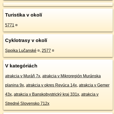
Turistika v okolí
5771
¤
Cyklotrasy v okolí
Spojka Lučanské
¤
,
2577
¤
V kategóriách
atrakcia v Muráň 7x
,
atrakcia v Mikroregión Muránska
planina 9x
,
atrakcia v okres Revúca 14x
,
atrakcia v Gemer
43x
,
atrakcia v Banskobystrický kraj 331x
,
atrakcia v
Stredné Slovensko 712x