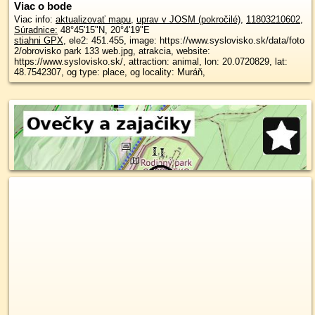
Viac o bode
Viac info:
aktualizovať mapu
,
uprav v JOSM (pokročilé)
,
11803210602
,
Súradnice:
48°45'15"N
,
20°4'19"E
stiahni GPX
, ele2: 451.455, image: https://www.syslovisko.sk/data/foto
2/obrovisko park 133 web.jpg, atrakcia, website:
https://www.syslovisko.sk/, attraction: animal, lon: 20.0720829, lat:
48.7542307, og type: place, og locality: Muráň,