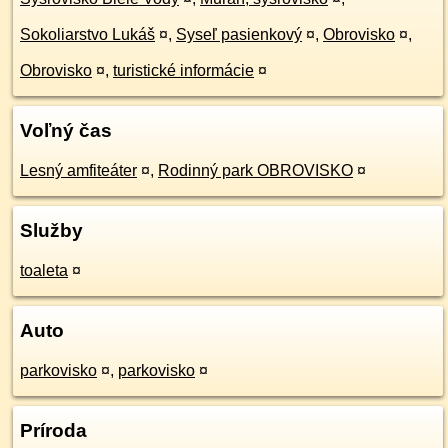
Sokoliarstvo Lukáš
¤
,
Syseľ pasienkový
¤
,
Obrovisko
¤
,
Obrovisko
¤
,
turistické informácie
¤
Voľný čas
Lesný amfiteáter
¤
,
Rodinný park OBROVISKO
¤
Služby
toaleta
¤
Auto
parkovisko
¤
,
parkovisko
¤
Príroda