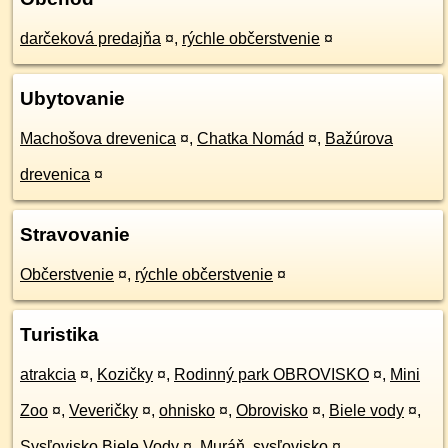
darčeková predajňa
¤
,
rýchle občerstvenie
¤
Ubytovanie
Machošova drevenica
¤
,
Chatka Nomád
¤
,
Bažúrova
drevenica
¤
Stravovanie
Občerstvenie
¤
,
rýchle občerstvenie
¤
Turistika
atrakcia
¤
,
Kozičky
¤
,
Rodinný park OBROVISKO
¤
,
Mini
Zoo
¤
,
Veveričky
¤
,
ohnisko
¤
,
Obrovisko
¤
,
Biele vody
¤
,
Sysľovisko Biele Vody
¤
,
Muráň, sysľovisko
¤
,