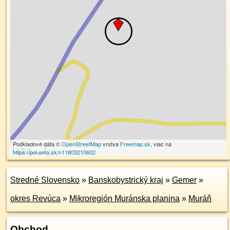
Podkladové dáta ©
OpenStreetMap
vrstva
Freemap.sk
, viac na
100 m
https://poi.oma.sk/n11803210602
Stredné Slovensko
»
Banskobystrický kraj
»
Gemer
»
okres Revúca
»
Mikroregión Muránska planina
»
Muráň
Obchod