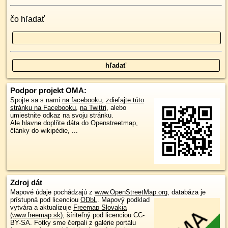
čo hľadať
Podpor projekt OMA:
Spojte sa s nami
na facebooku
,
zdieľajte túto
stránku na Facebooku
,
na Twittri
, alebo
umiestnite odkaz na svoju stránku.
Ale hlavne doplňte dáta do Openstreetmap,
články do wikipédie, ...
Zdroj dát
Mapové údaje pochádzajú z
www.OpenStreetMap.org
, databáza je
prístupná pod licenciou
ODbL
.
Mapový podklad
vytvára a aktualizuje
Freemap Slovakia
(www.freemap.sk)
, šíriteľný pod licenciou CC-
BY-SA. Fotky sme čerpali z galérie portálu