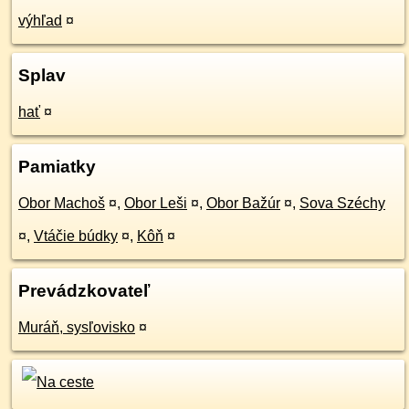
výhľad
¤
Splav
hať
¤
Pamiatky
Obor Machoš
¤
,
Obor Leši
¤
,
Obor Bažúr
¤
,
Sova Széchy
¤
,
Vtáčie búdky
¤
,
Kôň
¤
Prevádzkovateľ
Muráň, sysľovisko
¤