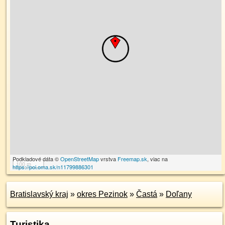
Podkladové dáta ©
OpenStreetMap
vrstva
Freemap.sk
, viac na
100 m
https://poi.oma.sk/n11799886301
Bratislavský kraj
»
okres Pezinok
»
Častá
»
Doľany
Turistika