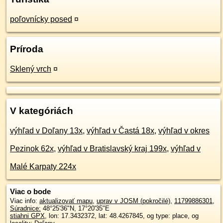
poľovnícky posed
¤
Príroda
Sklený vrch
¤
V kategóriách
výhľad v Doľany 13x
,
výhľad v Častá 18x
,
výhľad v okres
Pezinok 62x
,
výhľad v Bratislavský kraj 199x
,
výhľad v
Malé Karpaty 224x
Viac o bode
Viac info:
aktualizovať mapu
,
uprav v JOSM (pokročilé)
,
11799886301
,
Súradnice:
48°25'36"N
,
17°20'35"E
stiahni GPX
, lon: 17.3432372, lat: 48.4267845, og type: place, og