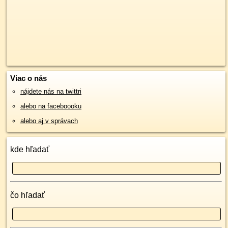
Viac o nás
nájdete nás na twittri
alebo na faceboooku
alebo aj v správach
kde hľadať
čo hľadať