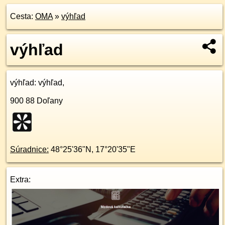
Cesta:
OMA
»
výhľad
výhľad
výhľad
: výhľad,
900 88
Doľany
Súradnice:
48°25'36"N
,
17°20'35"E
Extra: