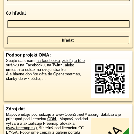
čo hľadať
Podpor projekt OMA:
Spojte sa s nami
na facebooku
,
zdieľajte túto
stránku na Facebooku
,
na Twittri
, alebo
umiestnite odkaz na svoju stránku.
Ale hlavne doplňte dáta do Openstreetmap,
články do wikipédie, ...
Zdroj dát
Mapové údaje pochádzajú z
www.OpenStreetMap.org
, databáza je
prístupná pod licenciou
ODbL
.
Mapový podklad
vytvára a aktualizuje
Freemap Slovakia
(www.freemap.sk)
, šíriteľný pod licenciou CC-
BY-SA. Fotky sme čerpali z galérie portálu