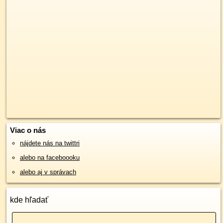
Viac o nás
nájdete nás na twittri
alebo na faceboooku
alebo aj v správach
kde hľadať