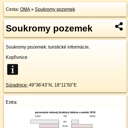
Cesta:
OMA
»
Soukromy pozemek
Soukromy pozemek
Soukromy pozemek
: turistické informácie,
Kopřivnice
Súradnice:
49°36'43"N
,
18°11'50"E
Extra: