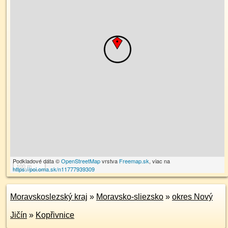
Podkladové dáta ©
OpenStreetMap
vrstva
Freemap.sk
, viac na
100 m
https://poi.oma.sk/n11777939309
Moravskoslezský kraj
»
Moravsko-sliezsko
»
okres Nový
Jičín
»
Kopřivnice