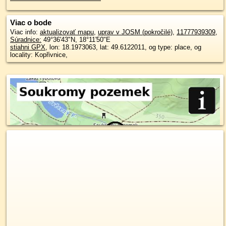
Viac o bode
Viac info:
aktualizovať mapu
,
uprav v JOSM (pokročilé)
,
11777939309
,
Súradnice:
49°36'43"N
,
18°11'50"E
stiahni GPX
, lon: 18.1973063, lat: 49.6122011, og type: place, og
locality: Kopřivnice,