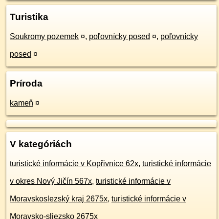
Turistika
Soukromy pozemek
¤
,
poľovnícky posed
¤
,
poľovnícky
posed
¤
Príroda
kameň
¤
V kategóriách
turistické informácie v Kopřivnice 62x
,
turistické informácie
v okres Nový Jičín 567x
,
turistické informácie v
Moravskoslezský kraj 2675x
,
turistické informácie v
Moravsko-sliezsko 2675x