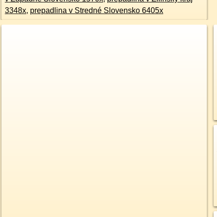
3348x
,
prepadlina v Stredné Slovensko 6405x