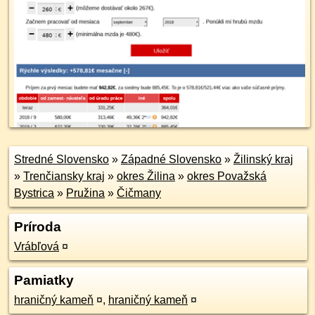
Stredné Slovensko
»
Západné Slovensko
»
Žilinský kraj
»
Trenčiansky kraj
»
okres Žilina
»
okres Považská
Bystrica
»
Pružina
»
Čičmany
Príroda
Vrábľová
¤
Pamiatky
hraničný kameň
¤
,
hraničný kameň
¤