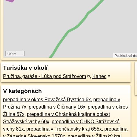
100 m
Podkladové dá
Turistika v okolí
Pružina, garáže - Lúka pod Strážovom
¤
,
Kanec
¤
V kategóriách
prepadlina v okres Považská Bystrica 6x
,
prepadlina v
Pružina 7x
,
prepadlina v Čičmany 16x
,
prepadlina v okres
Žilina 57x
,
prepadlina v Chráněná krajinná oblast
Strážovské vrchy 60x
,
prepadlina v CHKO Strážovské
vrchy 81x
,
prepadlina v Trenčiansky kraj 655x
,
prepadlina
v Západné Slovensko 1570x
,
prepadlina v Žilinský kraj