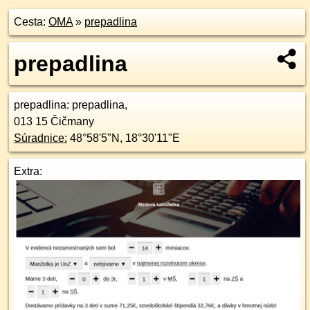
Cesta:
OMA
»
prepadlina
prepadlina
prepadlina
: prepadlina,
013 15
Čičmany
Súradnice:
48°58'5"N
,
18°30'11"E
Extra: