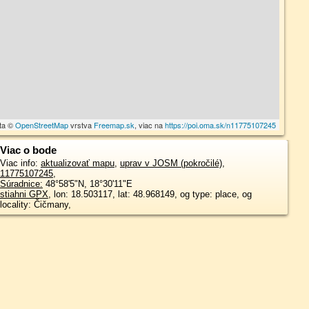
ta ©
OpenStreetMap
vrstva
Freemap.sk
, viac na
https://poi.oma.sk/n11775107245
Viac o bode
Viac info:
aktualizovať mapu
,
uprav v JOSM (pokročilé)
,
11775107245
,
Súradnice:
48°58'5"N
,
18°30'11"E
stiahni GPX
, lon: 18.503117, lat: 48.968149, og type: place, og
locality: Čičmany,