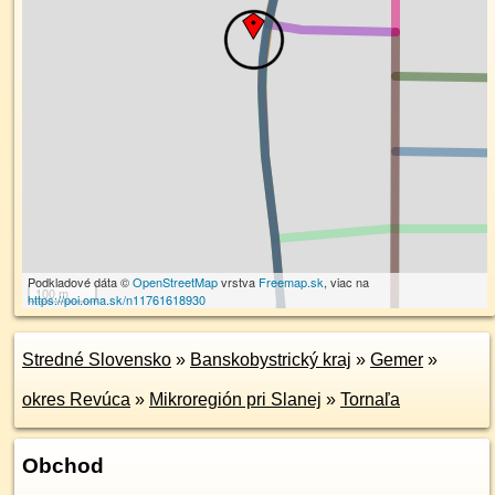
Podkladové dáta ©
OpenStreetMap
vrstva
Freemap.sk
, viac na
100 m
https://poi.oma.sk/n11761618930
Stredné Slovensko
»
Banskobystrický kraj
»
Gemer
»
okres Revúca
»
Mikroregión pri Slanej
»
Tornaľa
Obchod