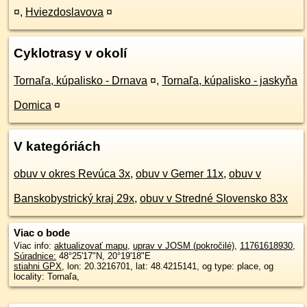
¤
,
Hviezdoslavova
¤
Cyklotrasy v okolí
Tornaľa, kúpalisko - Drnava
¤
,
Tornaľa, kúpalisko - jaskyňa
Domica
¤
V kategóriách
obuv v okres Revúca 3x
,
obuv v Gemer 11x
,
obuv v
Banskobystrický kraj 29x
,
obuv v Stredné Slovensko 83x
Viac o bode
Viac info:
aktualizovať mapu
,
uprav v JOSM (pokročilé)
,
11761618930
,
Súradnice:
48°25'17"N
,
20°19'18"E
stiahni GPX
, lon: 20.3216701, lat: 48.4215141, og type: place, og
locality: Tornaľa,