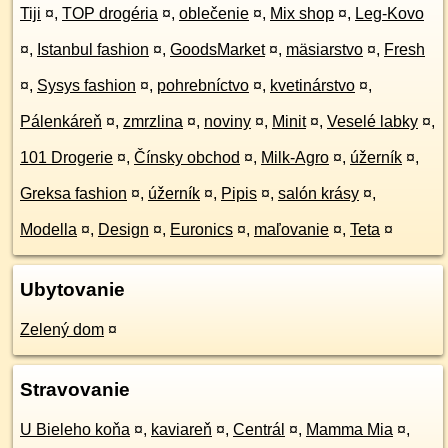
Tiji
¤
,
TOP drogéria
¤
,
oblečenie
¤
,
Mix shop
¤
,
Leg-Kovo
¤
,
Istanbul fashion
¤
,
GoodsMarket
¤
,
mäsiarstvo
¤
,
Fresh
¤
,
Sysys fashion
¤
,
pohrebníctvo
¤
,
kvetinárstvo
¤
,
Pálenkáreň
¤
,
zmrzlina
¤
,
noviny
¤
,
Minit
¤
,
Veselé labky
¤
,
101 Drogerie
¤
,
Čínsky obchod
¤
,
Milk-Agro
¤
,
úžerník
¤
,
Greksa fashion
¤
,
úžerník
¤
,
Pipis
¤
,
salón krásy
¤
,
Modella
¤
,
Design
¤
,
Euronics
¤
,
maľovanie
¤
,
Teta
¤
Ubytovanie
Zelený dom
¤
Stravovanie
U Bieleho koňa
¤
,
kaviareň
¤
,
Centrál
¤
,
Mamma Mia
¤
,