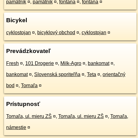
pamätník
¤
,
pamätník
¤
,
fontána
¤
,
fontána
¤
Bicykel
cyklostojan
¤
,
bicyklový obchod
¤
,
cyklostojan
¤
Prevádzkovateľ
Fresh
¤
,
101 Drogerie
¤
,
Milk-Agro
¤
,
bankomat
¤
,
bankomat
¤
,
Slovenská sporiteľňa
¤
,
Teta
¤
,
orientačný
bod
¤
,
Tornaľa
¤
Prístupnosť
Tornaľa, ul. mieru ZŠ
¤
,
Tornaľa, ul. mieru ZŠ
¤
,
Tornaľa,
námestie
¤