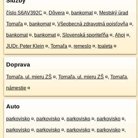
Služby
číslo S6AV392C
¤
,
Dôvera
¤
,
bankomat
¤
,
Mestský úrad
Tornaľa
¤
,
bankomat
¤
,
Všeobecná zdravotná poisťovňa
¤
,
bankomat
¤
,
bankomat
¤
,
Slovenská sporiteľňa
¤
,
Ahoj
¤
,
JUDr. Peter Klein
¤
,
Tornaľa
¤
,
remeslo
¤
,
toaleta
¤
Doprava
Tornaľa, ul. mieru ZŠ
¤
,
Tornaľa, ul. mieru ZŠ
¤
,
Tornaľa,
námestie
¤
Auto
parkovisko
¤
,
parkovisko
¤
,
parkovisko
¤
,
parkovisko
¤
,
parkovisko
¤
,
parkovisko
¤
,
parkovisko
¤
,
parkovisko
¤
,