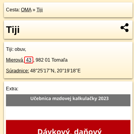
Cesta:
OMA
»
Tiji
Tiji
Tiji
: obuv,
Mierová
43
,
982 01
Tornaľa
Súradnice:
48°25'17"N
,
20°19'18"E
Extra: