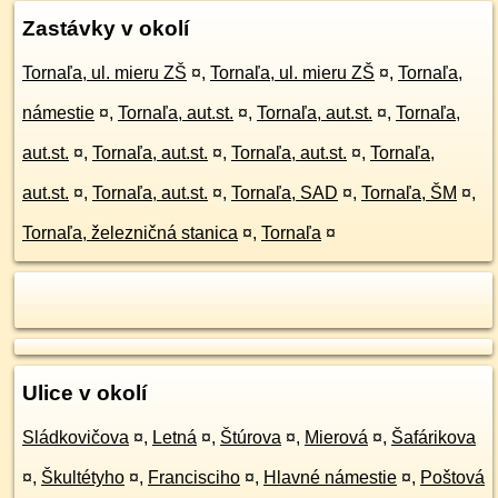
Zastávky v okolí
Tornaľa, ul. mieru ZŠ
¤
,
Tornaľa, ul. mieru ZŠ
¤
,
Tornaľa,
námestie
¤
,
Tornaľa, aut.st.
¤
,
Tornaľa, aut.st.
¤
,
Tornaľa,
aut.st.
¤
,
Tornaľa, aut.st.
¤
,
Tornaľa, aut.st.
¤
,
Tornaľa,
aut.st.
¤
,
Tornaľa, aut.st.
¤
,
Tornaľa, SAD
¤
,
Tornaľa, ŠM
¤
,
Tornaľa, železničná stanica
¤
,
Tornaľa
¤
Ulice v okolí
Sládkovičova
¤
,
Letná
¤
,
Štúrova
¤
,
Mierová
¤
,
Šafárikova
¤
,
Škultétyho
¤
,
Francisciho
¤
,
Hlavné námestie
¤
,
Poštová