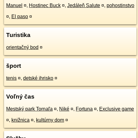
Manuel
¤
,
Hostinec Buck
¤
,
Jedáleň Salute
¤
,
pohostinstvo
¤
,
El paso
¤
Turistika
orientačný bod
¤
šport
tenis
¤
,
detské ihrisko
¤
Voľný čas
Mestský park Tornaľa
¤
,
Niké
¤
,
Fortuna
¤
,
Exclusive game
¤
,
knižnica
¤
,
kultúrny dom
¤