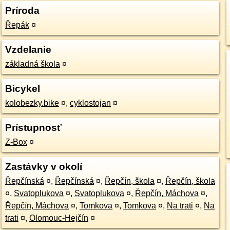
Príroda
Řepák
¤
Vzdelanie
základná škola
¤
Bicykel
kolobezky.bike
¤
,
cyklostojan
¤
Prístupnosť
Z-Box
¤
Zastávky v okolí
Řepčínská
¤
,
Řepčínská
¤
,
Řepčín, škola
¤
,
Řepčín, škola
¤
,
Svatoplukova
¤
,
Svatoplukova
¤
,
Řepčín, Máchova
¤
,
Řepčín, Máchova
¤
,
Tomkova
¤
,
Tomkova
¤
,
Na trati
¤
,
Na
trati
¤
,
Olomouc-Hejčín
¤