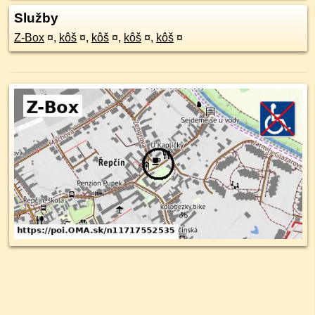
Služby
Z-Box
¤
,
kôš
¤
,
kôš
¤
,
kôš
¤
,
kôš
¤