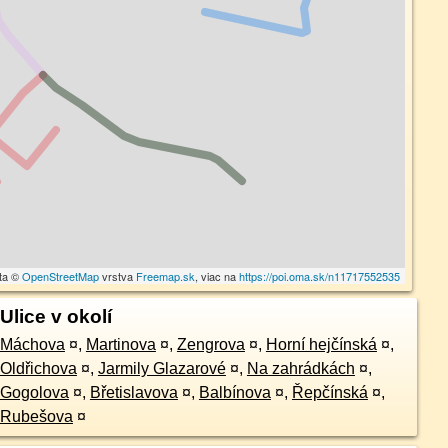
ta ©
OpenStreetMap
vrstva
Freemap.sk
, viac na
https://poi.oma.sk/n11717552535
Ulice v okolí
Máchova
¤
,
Martinova
¤
,
Zengrova
¤
,
Horní hejčínská
¤
,
Oldřichova
¤
,
Jarmily Glazarové
¤
,
Na zahrádkách
¤
,
Gogolova
¤
,
Břetislavova
¤
,
Balbínova
¤
,
Řepčínská
¤
,
Rubešova
¤