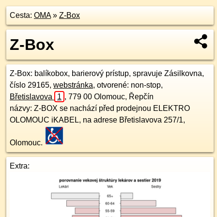
Cesta:
OMA
»
Z-Box
Z-Box
Z-Box
: balíkobox, barierový prístup, spravuje Zásilkovna,
číslo 29165,
webstránka
, otvorené: non-stop,
Břetislavova
1
,
779 00
Olomouc, Řepčín
názvy: Z-BOX se nachází před prodejnou ELEKTRO
OLOMOUC iKABEL, na adrese Břetislavova 257/1,
Olomouc.
Extra: