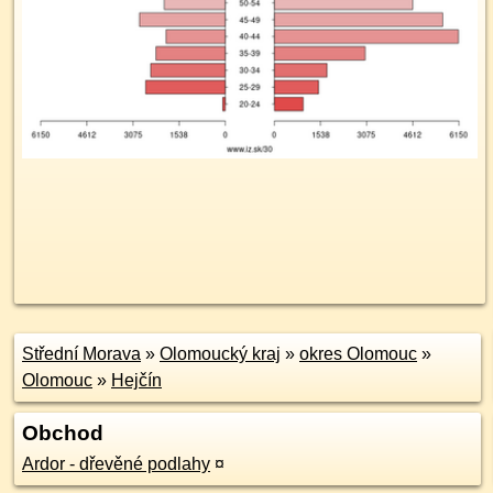
Střední Morava
»
Olomoucký kraj
»
okres Olomouc
»
Olomouc
»
Hejčín
Obchod
Ardor - dřevěné podlahy
¤