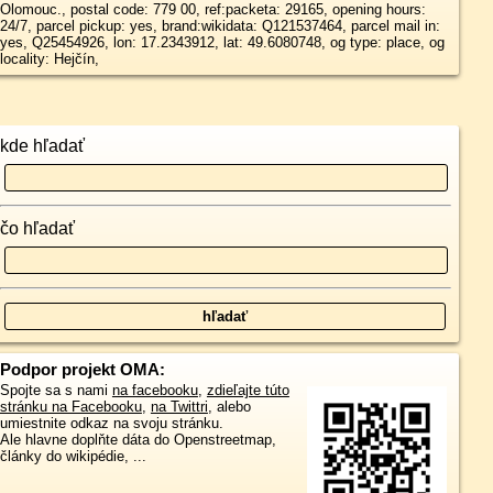
Olomouc., postal code: 779 00, ref:packeta: 29165, opening hours:
24/7, parcel pickup: yes, brand:wikidata: Q121537464, parcel mail in:
yes, Q25454926, lon: 17.2343912, lat: 49.6080748, og type: place, og
locality: Hejčín,
kde hľadať
čo hľadať
Podpor projekt OMA:
Spojte sa s nami
na facebooku
,
zdieľajte túto
stránku na Facebooku
,
na Twittri
, alebo
umiestnite odkaz na svoju stránku.
Ale hlavne doplňte dáta do Openstreetmap,
články do wikipédie, ...