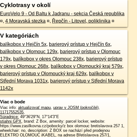
Cyklotrasy v okolí
EuroVelo 9 - Od Baltu k Jadranu - sekcia Česká republika
¤
,
4 Moravská stezka
¤
,
Řepčín - Litovel, poliklinika
¤
V kategóriách
balíkobox v Hejčín 5x
,
barierový prístup v Hejčín 6x
,
balíkobox v Olomouc 129x
,
barierový prístup v Olomouc
179x
,
balíkobox v okres Olomouc 238x
,
barierový prístup
v okres Olomouc 268x
,
balíkobox v Olomoucký kraj 579x
,
barierový prístup v Olomoucký kraj 629x
,
balíkobox v
Střední Morava 1031x
,
barierový prístup v Střední Morava
1142x
Viac o bode
Viac info:
aktualizovať mapu
,
uprav v JOSM (pokročilé)
,
11717552535
,
Súradnice:
49°36'29"N
,
17°14'3"E
stiahni GPX
, brand: Z Box, amenity: parcel locker, website:
https://www.zasilkovna.cz/pobocky/z box olomouc bretislavova 257 1,
wheelchair: no, description: Z BOX se nachází před prodejnou
ELEKTRO OLOMOUC iKABEL, na adrese Břetislavova 257/1,