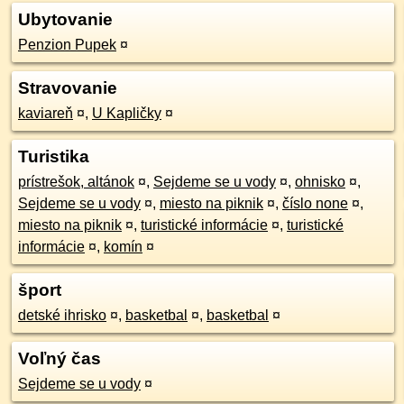
Ubytovanie
Penzion Pupek
¤
Stravovanie
kaviareň
¤
,
U Kapličky
¤
Turistika
prístrešok, altánok
¤
,
Sejdeme se u vody
¤
,
ohnisko
¤
,
Sejdeme se u vody
¤
,
miesto na piknik
¤
,
číslo none
¤
,
miesto na piknik
¤
,
turistické informácie
¤
,
turistické
informácie
¤
,
komín
¤
šport
detské ihrisko
¤
,
basketbal
¤
,
basketbal
¤
Voľný čas
Sejdeme se u vody
¤