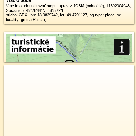
Viac o bode
Viac info:
aktualizovať mapu
,
uprav v JOSM (pokročilé)
,
11692004943
,
Súradnice:
49°28'44"N
,
18°59'2"E
stiahni GPX
, lon: 18.9839742, lat: 49.4791127, og type: place, og
locality: gmina Rajcza,