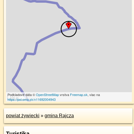
Podkladové dáta ©
OpenStreetMap
vrstva
Freemap.sk
, viac na
100 m
https://poi.oma.sk/n11692004943
powiat żywiecki
»
gmina Rajcza
Turistika