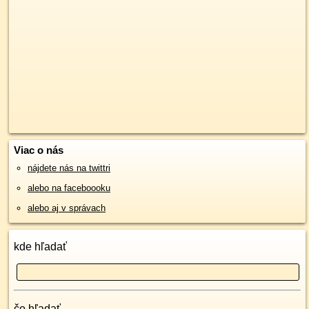
Viac o nás
nájdete nás na twittri
alebo na faceboooku
alebo aj v správach
kde hľadať
čo hľadať