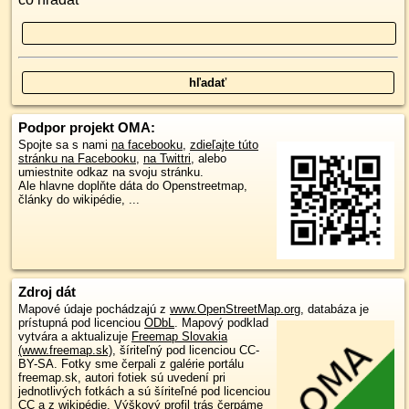
Podpor projekt OMA:
Spojte sa s nami
na facebooku
,
zdieľajte túto
stránku na Facebooku
,
na Twittri
, alebo
umiestnite odkaz na svoju stránku.
Ale hlavne doplňte dáta do Openstreetmap,
články do wikipédie, ...
Zdroj dát
Mapové údaje pochádzajú z
www.OpenStreetMap.org
, databáza je
prístupná pod licenciou
ODbL
.
Mapový podklad
vytvára a aktualizuje
Freemap Slovakia
(www.freemap.sk)
, šíriteľný pod licenciou CC-
BY-SA. Fotky sme čerpali z galérie portálu
freemap.sk, autori fotiek sú uvedení pri
jednotlivých fotkách a sú šíriteľné pod licenciou
CC a z wikipédie. Výškový profil trás čerpáme