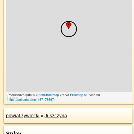
Podkladové dáta ©
OpenStreetMap
vrstva
Freemap.sk
, viac na
100 m
https://poi.oma.sk/n11671786671
powiat żywiecki
»
Juszczyna
Splav