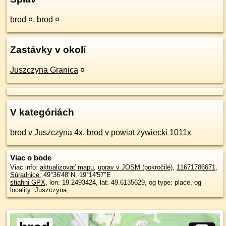
brod
¤
,
brod
¤
Zastávky v okolí
Juszczyna Granica
¤
V kategóriách
brod v Juszczyna 4x
,
brod v powiat żywiecki 1011x
Viac o bode
Viac info:
aktualizovať mapu
,
uprav v JOSM (pokročilé)
,
11671786671
,
Súradnice:
49°36'48"N
,
19°14'57"E
stiahni GPX
, lon: 19.2493424, lat: 49.6135629, og type: place, og
locality: Juszczyna,