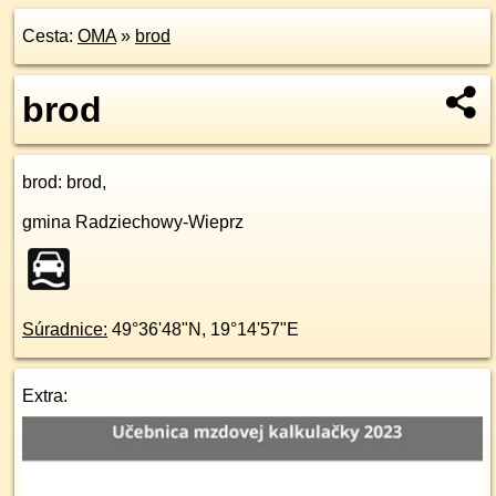
Cesta:
OMA
»
brod
brod
brod
: brod,
gmina Radziechowy-Wieprz
Súradnice:
49°36'48"N
,
19°14'57"E
Extra: