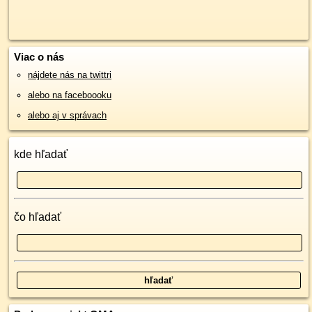
Viac o nás
nájdete nás na twittri
alebo na faceboooku
alebo aj v správach
kde hľadať
čo hľadať